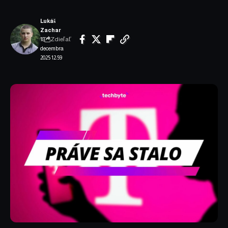
Lukáš
Zachar
Zdieľať
18.
decembra
2025 12:59