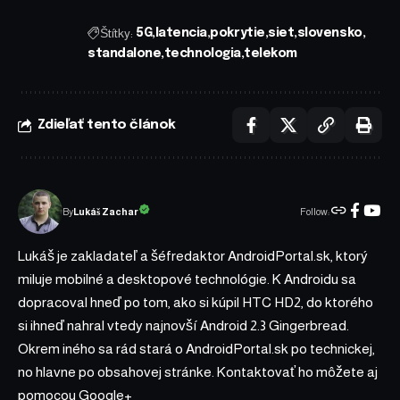
Štítky:
5G
latencia
pokrytie
siet
slovensko
standalone
technologia
telekom
Zdieľať tento článok
Follow:
Lukáš Zachar
By
Lukáš je zakladateľ a šéfredaktor AndroidPortal.sk, ktorý
miluje mobilné a desktopové technológie. K Androidu sa
dopracoval hneď po tom, ako si kúpil HTC HD2, do ktorého
si ihneď nahral vtedy najnovší Android 2.3 Gingerbread.
Okrem iného sa rád stará o AndroidPortal.sk po technickej,
no hlavne po obsahovej stránke. Kontaktovať ho môžete aj
pomocou
Google+