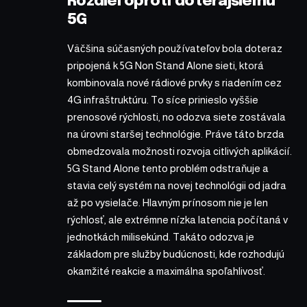
Rozdiel oproti doterajšiemu
5G
Väčšina súčasných používateľov bola doteraz
pripojená k 5G Non Stand Alone sieti, ktorá
kombinovala nové rádiové prvky s riadením cez
4G infraštruktúru. To síce prinieslo vyššie
prenosové rýchlosti, no odozva siete zostávala
na úrovni staršej technológie. Práve táto brzda
obmedzovala možnosti rozvoja citlivých aplikácií.
5G Stand Alone tento problém odstraňuje a
stavia celý systém na novej technológii od jadra
až po vysielače. Hlavným prínosom nie je len
rýchlosť, ale extrémne nízka latencia počítaná v
jednotkách milisekúnd. Takáto odozva je
základom pre služby budúcnosti, kde rozhodujú
okamžité reakcie a maximálna spoľahlivosť.