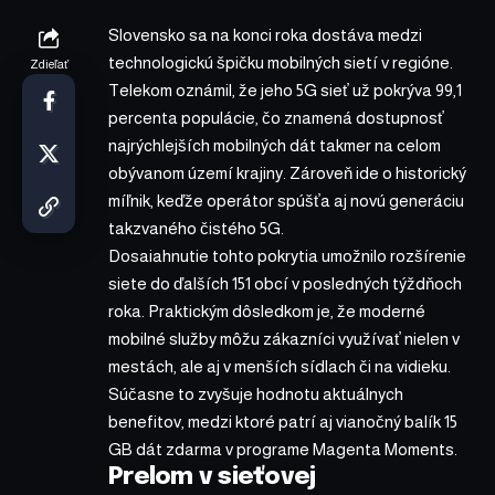
Slovensko sa na konci roka dostáva medzi
technologickú špičku mobilných sietí v regióne.
Zdieľať
Telekom oznámil, že jeho 5G sieť už pokrýva 99,1
percenta populácie, čo znamená dostupnosť
najrýchlejších mobilných dát takmer na celom
obývanom území krajiny. Zároveň ide o historický
míľnik, keďže operátor spúšťa aj novú generáciu
takzvaného čistého 5G.
Dosaiahnutie tohto pokrytia umožnilo rozšírenie
siete do ďalších 151 obcí v posledných týždňoch
roka. Praktickým dôsledkom je, že moderné
mobilné služby môžu zákazníci využívať nielen v
mestách, ale aj v menších sídlach či na vidieku.
Súčasne to zvyšuje hodnotu aktuálnych
benefitov, medzi ktoré patrí aj vianočný balík 15
GB dát zdarma v programe Magenta Moments.
Prelom v sieťovej