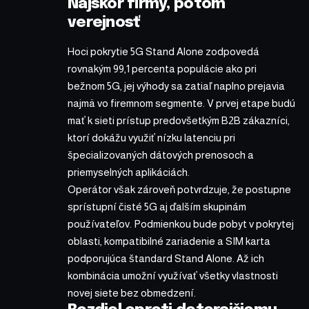
Najskôr firmy, potom
verejnosť
Hoci pokrytie 5G Stand Alone zodpovedá
rovnakým 99,1 percenta populácie ako pri
bežnom 5G, jej výhody sa zatiaľ naplno prejavia
najmä vo firemnom segmente. V prvej etape budú
mať k sieti prístup predovšetkým B2B zákazníci,
ktorí dokážu využiť nízku latenciu pri
špecializovaných dátových prenosoch a
priemyselných aplikáciách.
Operátor však zároveň potvrdzuje, že postupne
sprístupní čisté 5G aj ďalším skupinám
používateľov. Podmienkou bude pobyt v pokrytej
oblasti, kompatibilné zariadenie a SIM karta
podporujúca štandard Stand Alone. Až ich
kombinácia umožní využívať všetky vlastnosti
novej siete bez obmedzení.