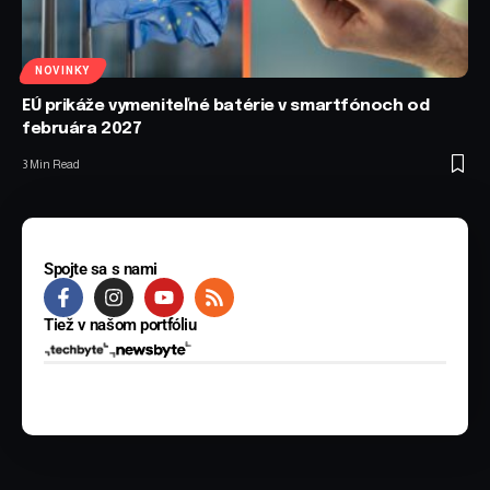
NOVINKY
EÚ prikáže vymeniteľné batérie v smartfónoch od
februára 2027
3 Min Read
Spojte sa s nami
Tiež v našom portfóliu
© 2025 BYTE Media s.r.o. Všetky práva vyhradené.