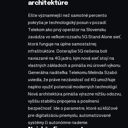
architektúre
Ešte významnejší než samotné percento
pokrytia je technologický posun v pozadí.
Telekom ako prvý operátor na Slovensku
zavádza vo veľkom rozsahu 5G Stand Alone sieť,
ktorá funguje na úplne samostatnej
infraštruktúre. Doterajšie 5G riešenia boli
naviazané na 4G jadro, kým nová sieť stojí na
vlastných základoch a prináša inú úroveň výkonu.
Generálna riaditeľka Telekomu Melinda Szabó
uviedla, že práve nezávislosť od 4G umožňuje
naplno využiť potenciál moderných technológií.
Nová architektúra prináša výrazne nižšiu odozvu,
vyššiu stabilitu pripojenia a posilnenú
bezpečnosť. Ide o parametre, ktoré sú kľúčové
pre digitalizáciu priemyslu, automatizované
systémy či autonómne riadenie.