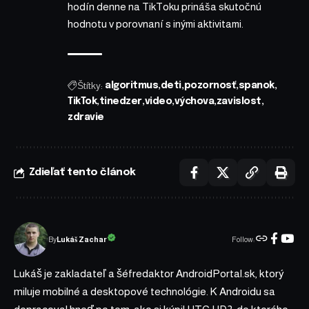
hodín denne na TikToku prináša skutočnú
hodnotu v porovnaní s inými aktivitami.
Štítky:
algoritmus
deti
pozornosť
spanok
TikTok
tinedzer
video
výchova
zavislost
zdravie
Zdieľať tento článok
Follow:
Lukáš Zachar
By
Lukáš je zakladateľ a šéfredaktor AndroidPortal.sk, ktorý
miluje mobilné a desktopové technológie. K Androidu sa