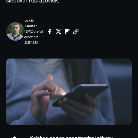
sledovaní obrazoviek.
Lukáš
Zachar
Zdieľať
16.
decembra
2025 13:43
Krátke videá sa z nenápadnej zábavy