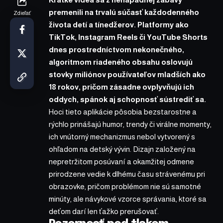
premenili na trvalú súčasť každodenného
Zdieľať
života detí a tínedžerov. Platformy ako
TikTok, Instagram Reels či YouTube Shorts
dnes prostredníctvom nekonečného,
algoritmo­m riadeného obsahu oslovujú
stovky miliónov používateľov mladších ako
18 rokov, pričom zásadne ovplyvňujú ich
oddych, spánok aj schopnosť sústrediť sa.
Hoci tieto aplikácie pôsobia bezstarostne a
rýchlo prinášajú humor, trendy či virálne momenty,
ich vnútorný mechanizmus nebol vytvorený s
ohľadom na detský vývin. Dizajn založený na
nepretržitom posúvaní a okamžitej odmene
prirodzene vedie k dlhému času strávenému pri
obrazovke, pričom problémom nie sú samotné
minúty, ale návykové vzorce správania, ktoré sa
deťom darí len ťažko prerušovať.