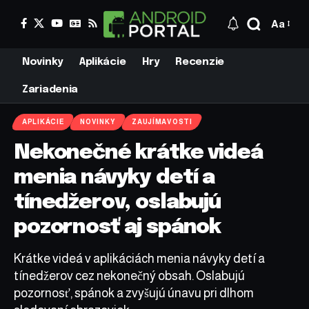
Aa
Novinky
Aplikácie
Hry
Recenzie
Zariadenia
APLIKÁCIE
NOVINKY
ZAUJÍMAVOSTI
Nekonečné krátke videá
menia návyky detí a
tínedžerov, oslabujú
pozornosť aj spánok
Krátke videá v aplikáciách menia návyky detí a
tínedžerov cez nekonečný obsah. Oslabujú
pozornosť, spánok a zvyšujú únavu pri dlhom