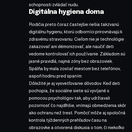
schopnosti zvládať nudu.
Digitálna hygiena doma
Rodičia preto čoraz častejšie riešia takzvanú
digitálnu hygienu, ktorú odborníci prirovnávajú k
zdravému stravovaniu. Cieľom nie je technológie
zakazovať ani démonizovať, ale naučiť deti
vedome kontrolovať ich používanie. Základom sú
jasné pravidlá, najmä zóny bez obrazoviek.
Spálňa by mala zostať miestom bez telefónov,
aspoň hodinu pred spaním.
Dôležité je aj vysvetľovanie dôvodov. Keď deti
pochopia, že sociálne siete sú vyvíjané s
pomocou psychológov tak, aby udržiavali
pozornosť čo najdlhšie, vnímajú obmedzenia skôr
ako ochranu než trest. Pomôcť môže aj spoločná
kontrola týždenných prehľadov času na
obrazovke a otvorená diskusia o tom, či niekoľko