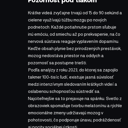
Pozornosť pod tlakom
Krátke videá zvyčajne trvajú od 15 do 90 sekúnd a
cielene využívajú túžbu mozgu po nových
podnetoch. Každé potiahnutie prstom sľubuje
inú emóciu, od smiechu až po prekvapenie, na čo
nervová sústava reaguje vyplavením dopamínu.
Keďže obsah plynie bez prirodzených prestávok,
mozog nedostáva priestor na oddych a
pozornosť sa postupne triešti.
Podľa analýzy z roku 2023, do ktorej sa zapojilo
takmer 100-tisíc ľudí, existuje jasná súvislosť
medzi intenzívnym sledovaním krátkych videí a
oslabenou schopnosťou sústrediť sa.
Najciteľnejšie sa to prejavuje na spánku. Svetlo z
obrazoviek spomaľuje tvorbu melatonínu a rýchle
emocionálne zmeny udržiavajú mozog v
pohotovosti, čo podporuje únavu, podráždenosť
aj pocity sociálnej úzkosti.