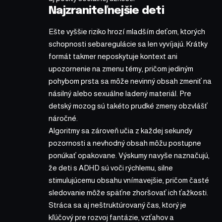
Najzraniteľnejšie deti
Ešte vyššie riziko hrozí mladším deťom, ktorých
schopnosti sebaregulácie sa len vyvíjajú. Krátky
formát takmer neposkytuje kontext ani
upozornenie na zmenu témy, pričom jediným
pohybom prsta sa môže nevinný obsah zmeniť na
násilný alebo sexuálne ladený materiál. Pre
detský mozog sú takéto prudké zmeny obzvlášť
náročné.
Algoritmy sa zároveň učia z každej sekundy
pozornosti a nevhodný obsah môžu postupne
ponúkať opakovane. Výskumy navyše naznačujú,
že deti s ADHD sú voči rýchlemu, silne
stimulujúcemu obsahu vnímavejšie, pričom časté
sledovanie môže späťne zhoršovať ich ťažkosti.
Stráca sa aj neštruktúrovaný čas, ktorý je
kľúčový pre rozvoj fantázie, vzťahov a