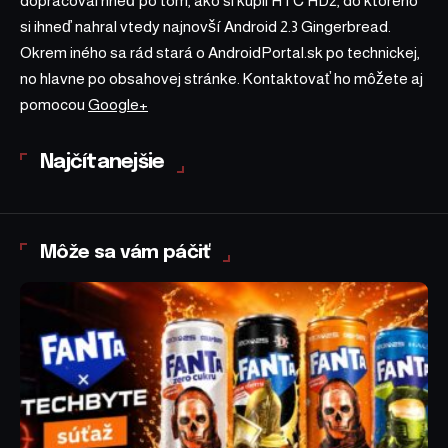
dopracoval hneď po tom, ako si kúpil HTC HD2, do ktorého
si ihneď nahral vtedy najnovší Android 2.3 Gingerbread.
Okrem iného sa rád stará o AndroidPortal.sk po technickej,
no hlavne po obsahovej stránke. Kontaktovať ho môžete aj
pomocou
Google+
Najčítanejšie
Môže sa vám páčiť