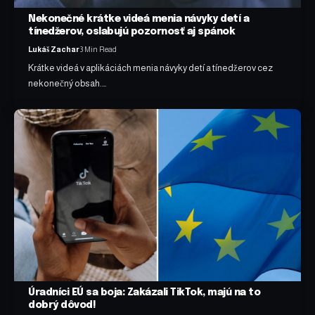
Nekonečné krátke videá menia návyky detí a
tínedžerov, oslabujú pozornosť aj spánok
Lukáš Zachar
3 Min Read
Krátke videá v aplikáciách menia návyky detí a tínedžerov cez
nekonečný obsah.…
Úradníci EÚ sa boja: Zakázali TikTok, majú na to
dobrý dôvod!