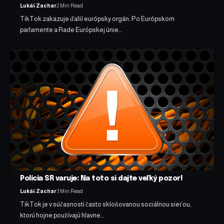
Lukáš Zachar
2 Min Read
TikTok zakazuje ďalší európsky orgán. Po Európskom
parlamente a Rade Európskej únie…
Polícia SR varuje: Na toto si dajte veľký pozor!
Lukáš Zachar
3 Min Read
TikTok je v súčasnosti často skloňovanou sociálnou sieťou,
ktorú hojne používajú hlavne…