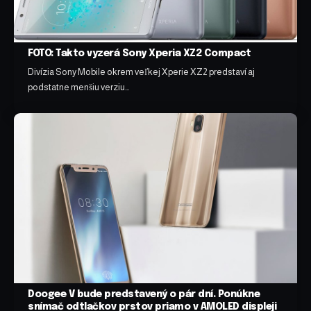
FOTO: Takto vyzerá Sony Xperia XZ2 Compact
Divízia Sony Mobile okrem veľkej Xperie XZ2 predstaví aj
podstatne menšiu verziu…
Doogee V bude predstavený o pár dní. Ponúkne
snímač odtlačkov prstov priamo v AMOLED displeji