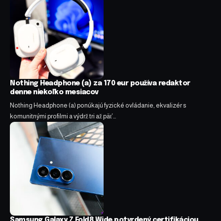
Nothing Headphone (a) za 170 eur používa redaktor
denne niekoľko mesiacov
Nothing Headphone (a) ponúkajú fyzické ovládanie, ekvalizér s
komunitnými profilmi a výdrž tri až päť…
Samsung Galaxy Z Fold8 Wide potvrdený certifikáciou