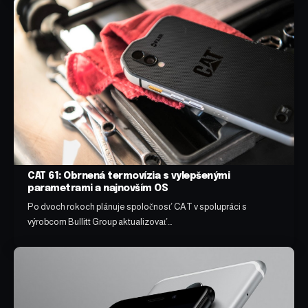
CAT 61: Obrnená termovízia s vylepšenými
parametrami a najnovším OS
Po dvoch rokoch plánuje spoločnosť CAT v spolupráci s
výrobcom Bullitt Group aktualizovať…