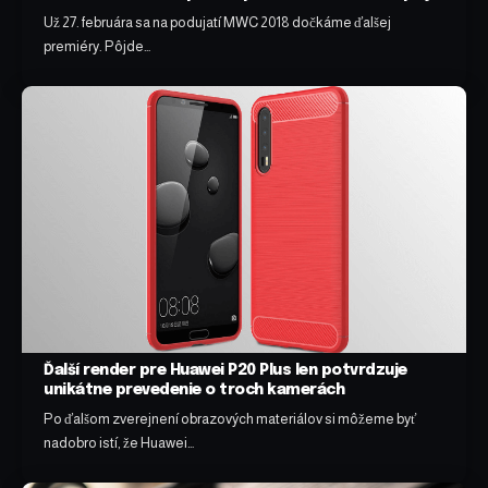
Už 27. februára sa na podujatí MWC 2018 dočkáme ďalšej
premiéry. Pôjde…
Ďalší render pre Huawei P20 Plus len potvrdzuje
unikátne prevedenie o troch kamerách
Po ďalšom zverejnení obrazových materiálov si môžeme byť
nadobro istí, že Huawei…