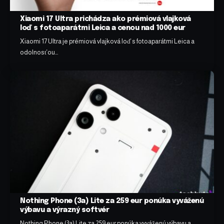
Xiaomi 17 Ultra prichádza ako prémiová vlajková
loď s fotoaparátmi Leica a cenou nad 1000 eur
Xiaomi 17 Ultra je prémiová vlajková loď s fotoaparátmi Leica a
odolnosťou…
Nothing Phone (3a) Lite za 259 eur ponúka vyváženú
výbavu a výrazný softvér
Nothing Phone (3a) Lite za 259 eur ponúka vyváženú výbavu a