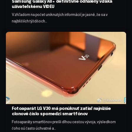
Samsung Galaxy A8+ definitívne odhalený vďaka
užívateľskému VIDEU
Vzhľadom na počet uniknutých informácií je jasné, že sa v
najbližších týždňoch…
Fotoaparát LG V30 má ponúknuť zatiaľ najnižšie
clonové číslo spomedzi smartfónov
Fotoaparáty smartfónov prešli dlhou cestou vývoja, výsledkom
čoho sú často úchvatné a…