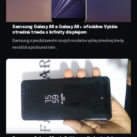
Samsung Galaxy A8 a Galaxy A8+ oficiálne: Vyššia
stredná trieda s Infinity displejom
Samsung s predstavením nových modelov vyššej strednej triedy
neotáľal a podsunul nám…