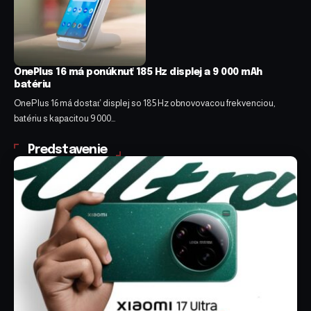
OnePlus 16 má ponúknuť 185 Hz displej a 9 000 mAh
batériu
OnePlus 16 má dostať displej so 185 Hz obnovovacou frekvenciou,
batériu s kapacitou 9 000…
Predstavenie