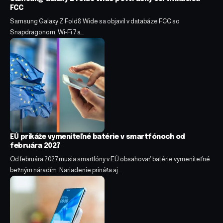
FCC
Samsung Galaxy Z Fold8 Wide sa objavil v databáze FCC so
Snapdragonom, Wi-Fi 7 a…
EÚ prikáže vymeniteľné batérie v smartfónoch od
februára 2027
Od februára 2027 musia smartfóny v EÚ obsahovať batérie vymeniteľné
bežným náradím. Nariadenie prináša aj…