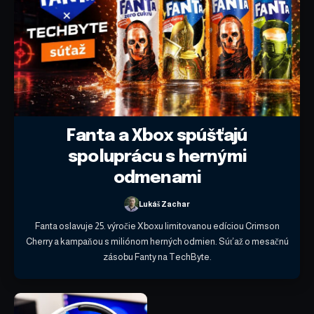
Fanta a Xbox spúšťajú
spoluprácu s hernými
odmenami
Lukáš Zachar
Fanta oslavuje 25. výročie Xboxu limitovanou edíciou Crimson
Cherry a kampaňou s miliónom herných odmien. Súťaž o mesačnú
zásobu Fanty na TechByte.