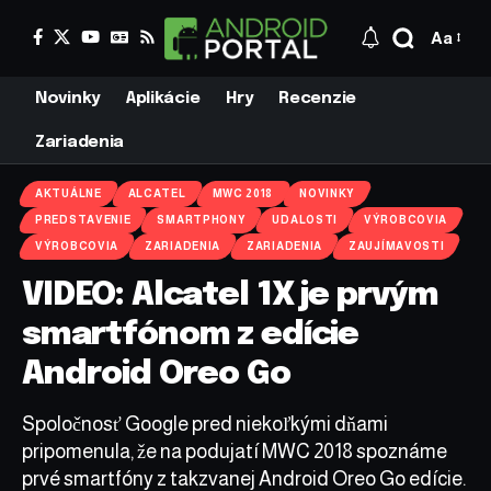
Aa
Novinky
Aplikácie
Hry
Recenzie
Zariadenia
AKTUÁLNE
ALCATEL
MWC 2018
NOVINKY
PREDSTAVENIE
SMARTPHONY
UDALOSTI
VÝROBCOVIA
VÝROBCOVIA
ZARIADENIA
ZARIADENIA
ZAUJÍMAVOSTI
VIDEO: Alcatel 1X je prvým
smartfónom z edície
Android Oreo Go
Spoločnosť Google pred niekoľkými dňami
pripomenula, že na podujatí MWC 2018 spoznáme
prvé smartfóny z takzvanej Android Oreo Go edície.