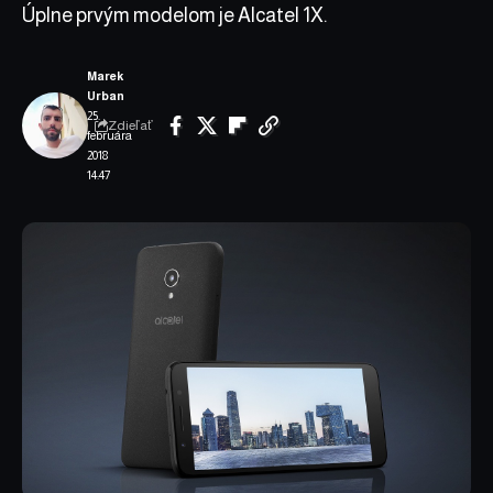
Úplne prvým modelom je Alcatel 1X.
Marek
Urban
25.
Zdieľať
februára
2018
14:47