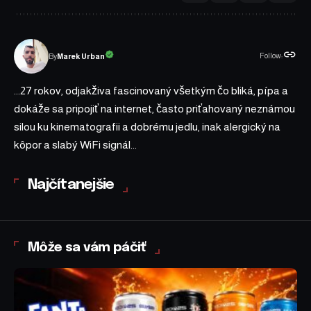
Follow:
Marek Urban
By
...27 rokov, odjakživa fascinovaný všetkým čo bliká, pípa a
dokáže sa pripojiť na internet, často priťahovaný neznámou
silou ku kinematografii a dobrému jedlu, inak alergický na
kôpor a slabý WiFi signál...
Najčítanejšie
Môže sa vám páčiť