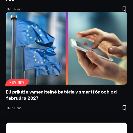
3 Min Read
NOVINKY
EÚ prikáže vymeniteľné batérie v smartfónoch od
februára 2027
3 Min Read