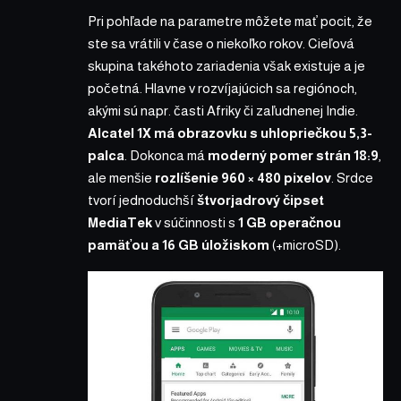
Pri pohľade na parametre môžete mať pocit, že
ste sa vrátili v čase o niekoľko rokov. Cieľová
skupina takéhoto zariadenia však existuje a je
početná. Hlavne v rozvíjajúcich sa regiónoch,
akými sú napr. časti Afriky či zaľudnenej Indie.
Alcatel 1X má obrazovku s uhlopriečkou 5,3-
palca
. Dokonca má
moderný pomer strán 18:9
,
ale menšie
rozlíšenie 960 × 480 pixelov
. Srdce
tvorí jednoduchší
štvorjadrový čipset
MediaTek
v súčinnosti s
1 GB operačnou
pamäťou a 16 GB úložiskom
(+microSD).