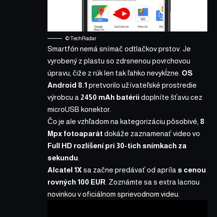
© TechRadar
Smartfón nemá snímač odtlačkov prstov. Je
vyrobený z plastu so zdrsnenou povrchovou
úpravu, čiže z rúk len tak ľahko nevykĺzne.
OS
Android 8.1
pretvorilo užívateľské prostredie
výrobcu a
2450 mAh batérii
doplníte šťavu cez
microUSB konektor.
Čo je ale vzhľadom na kategorizáciu pôsobivé,
8
Mpx fotoaparát
dokáže zaznamenať video vo
Full HD rozlíšení pri 30-tich snímkach za
sekundu
.
Alcatel 1X
sa začne predávať od apríla
s cenou
rovných 100 EUR
. Zoznámte sa s extra lacnou
novinkou v oficiálnom sprievodnom videu.