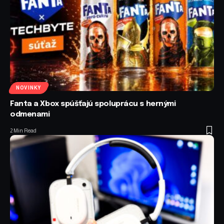
NOVINKY
Fanta a Xbox spúšťajú spoluprácu s hernými
odmenami
2 Min Read