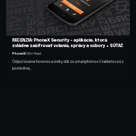
RECENZIA: PhoneX Security – aplikácia, ktorá
zvládne zašifrovať volania, správy a súbory + SÚŤAŽ
PhoneX
8 Min Read
Odpočúvanie hovorov a úniky dát zo smartphónov či tabletov sú v
poslednej…