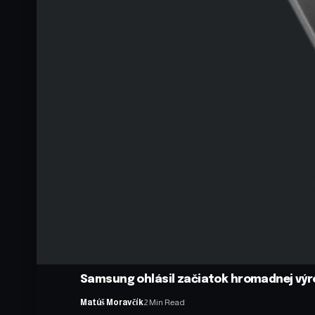
Samsung ohlásil začiatok hromadnej vý
Matúš Moravčík
2 Min Read