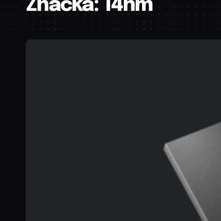
Značka:
14nm