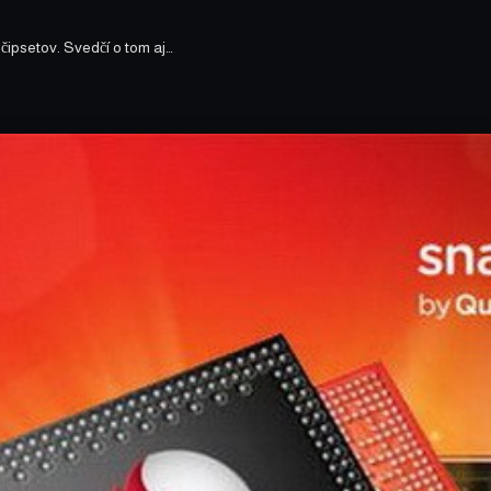
ipsetov. Svedčí o tom aj…