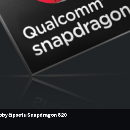
roby čipsetu Snapdragon 820