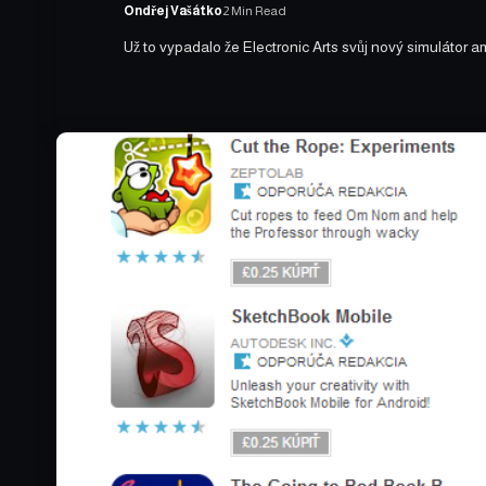
Ondřej Vašátko
2 Min Read
Už to vypadalo že Electronic Arts svůj nový simulátor a