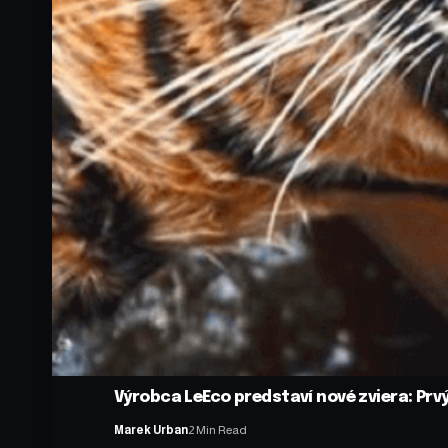
Výrobca LeEco predstaví nové zviera: Pr
Marek Urban
2 Min Read