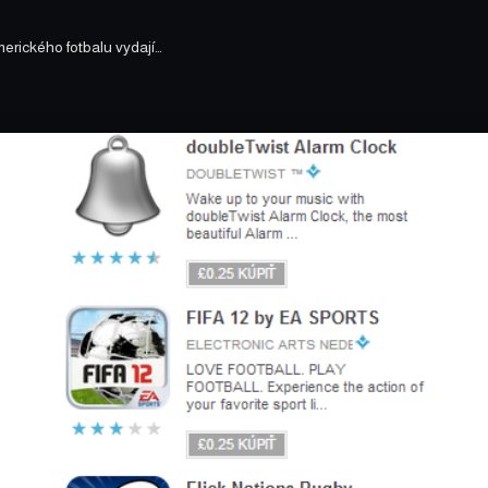
merického fotbalu vydají…