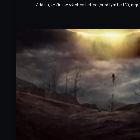
Zdá sa, že čínsky výrobca LeEco (pred tým LeTV), nep