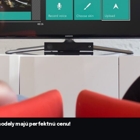
modely majú perfektnú cenu!