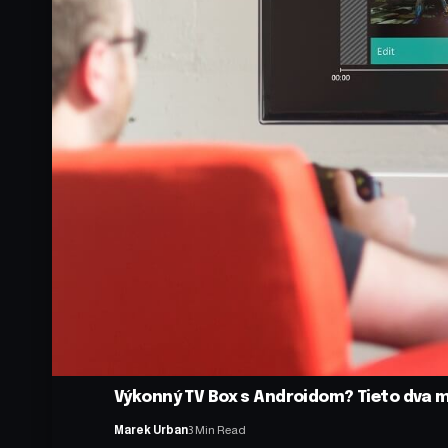
Výkonný TV Box s Androidom? Tieto dva 
Marek Urban
3 Min Read