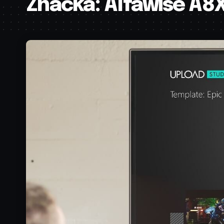
Značka:
Alfawise A8