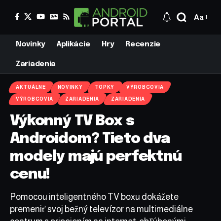
Aa
Novinky
Aplikácie
Hry
Recenzie
Zariadenia
AKTUÁLNE
NOVINKY
TOPKY
VÝROBCOVIA
VÝROBCOVIA
ZARIADENIA
ZARIADENIA
Výkonný TV Box s
Androidom? Tieto dva
modely majú perfektnú
cenu!
Pomocou inteligentného TV boxu dokážete
premeniť svoj bežný televízor na multimediálne