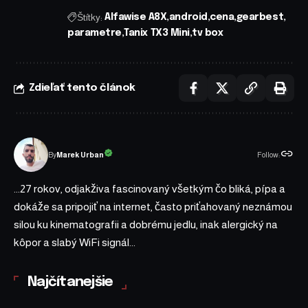
Štítky:
Alfawise A8X
android
cena
gearbest
parametre
Tanix TX3 Mini
tv box
Zdieľať tento článok
Follow:
Marek Urban
By
...27 rokov, odjakživa fascinovaný všetkým čo bliká, pípa a
dokáže sa pripojiť na internet, často priťahovaný neznámou
silou ku kinematografii a dobrému jedlu, inak alergický na
kôpor a slabý WiFi signál...
Najčítanejšie