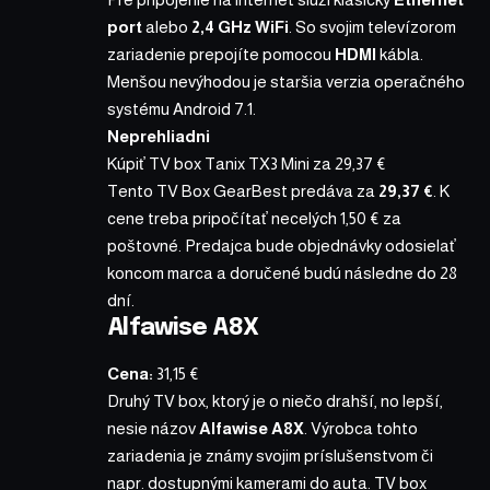
port
alebo
2,4 GHz WiFi
. So svojim televízorom
zariadenie prepojíte pomocou
HDMI
kábla.
Menšou nevýhodou je staršia verzia operačného
systému Android 7.1.
Neprehliadni
Kúpiť TV box Tanix TX3 Mini za 29,37 €
Tento TV Box
GearBest predáva
za
29,37 €
. K
cene treba pripočítať necelých 1,50 € za
poštovné. Predajca bude objednávky odosielať
koncom marca a doručené budú následne do 28
dní.
Alfawise A8X
Cena:
31,15 €
Druhý TV box, ktorý je o niečo drahší, no lepší,
nesie názov
Alfawise A8X
. Výrobca tohto
zariadenia je známy svojim príslušenstvom či
napr. dostupnými kamerami do auta. TV box