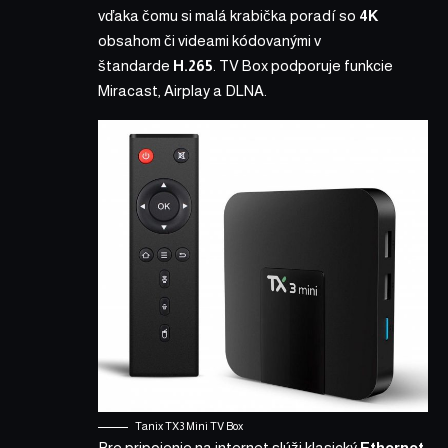
vďaka čomu si malá krabička poradí so
4K
obsahom či videami kódovanými v
štandarde
H.265
. TV Box podporuje funkcie
Miracast, Airplay a DLNA.
Tanix TX3 Mini TV Box
Pre pripojenie na internet slúži klasický
Ethernet