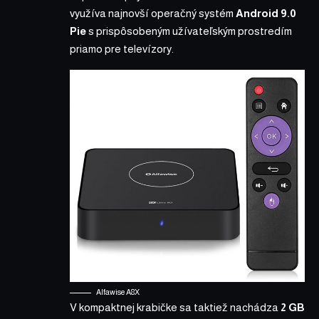
využíva najnovší operačný systém
Android 9.0
Pie
s prispôsobeným užívateľským prostredím
priamo pre televízory.
Alfawise A8X
V kompaktnej krabičke sa taktiež nachádza
2 GB