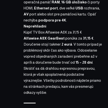
operačná pamäť
RAM
,
16 GB úložisko
či porty
HDMI,
Ethernet port
, dve veľké
USB
rozhrania,
AV
port alebo slot pre pamäťovú kartu. Opäť
nechýba
podpora pre 4K
.
Neprehliadni
Kúpiť TV Box Alfawise A8X za 31,15 €
Alfawise A8X GearBest
ponúka
za
31,15 €
.
Doručenie stojí takmer
2 eurá
. V tomto prípad je
problémový skôr čas ako výbava. Odosielanie
vopred objednaných zariadení prebehne až v
apríli a doručenie bude trvať od
15 – 28 dní
.
Skrátiť sa dá drahšou expresnou prepravou,
ktorá je však spoplatnená podstatne
výraznejšie. Všetky podrobnosti nájdete priamo
na stránkach predajcu, kam vás presmerujú
odkazy vyššie.