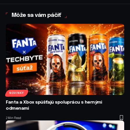
Môže sa vám páčiť
NOVINKY
Fanta a Xbox spúšťajú spoluprácu s hernými
odmenami
2 Min Read