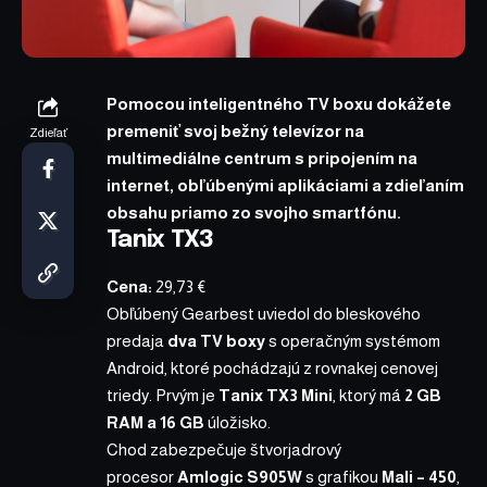
Pomocou inteligentného
TV boxu
dokážete
premeniť svoj bežný televízor na
Zdieľať
multimediálne centrum s pripojením na
internet, obľúbenými aplikáciami a zdieľaním
obsahu priamo zo svojho smartfónu.
Tanix TX3
Cena:
29,73 €
Obľúbený Gearbest
uviedol
do bleskového
predaja
dva TV boxy
s operačným systémom
Android, ktoré pochádzajú z rovnakej cenovej
triedy. Prvým je
Tanix TX3 Mini
, ktorý má
2 GB
RAM a 16 GB
úložisko.
Chod zabezpečuje štvorjadrový
procesor
Amlogic S905W
s grafikou
Mali – 450
,