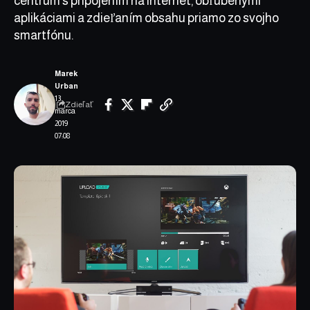
centrum s pripojením na internet, obľúbenými
aplikáciami a zdieľaním obsahu priamo zo svojho
smartfónu.
Marek
Urban
13.
Zdieľať
marca
2019
07:08