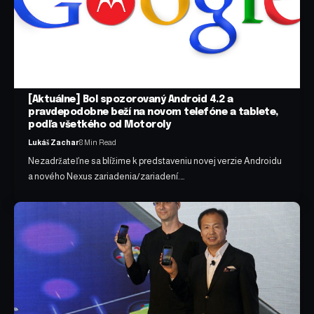
[Aktuálne] Bol spozorovaný Android 4.2 a
pravdepodobne beží na novom telefóne a tablete,
podľa všetkého od Motoroly
Lukáš Zachar
8 Min Read
Nezadržateľne sa blížime k predstaveniu novej verzie Androidu
a nového Nexus zariadenia/zariadení.…