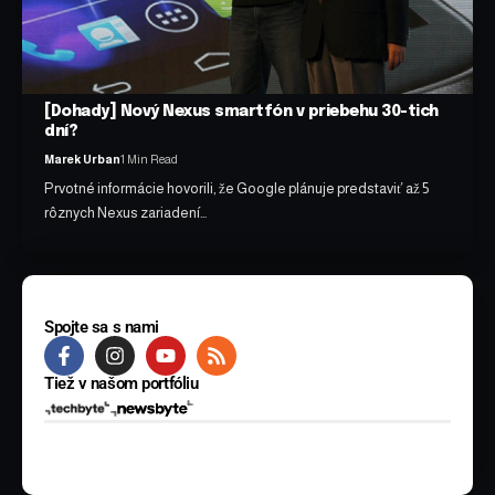
[Dohady] Nový Nexus smartfón v priebehu 30-tich
dní?
Marek Urban
1 Min Read
Prvotné informácie hovorili, že Google plánuje predstaviť až 5
rôznych Nexus zariadení…
Spojte sa s nami
Tiež v našom portfóliu
© 2025 BYTE Media s.r.o. Všetky práva vyhradené.