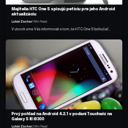
Majitelia HTC One S spisujú petíciu pre jeho Android
aktualizáciu
Lukáš Zachar
1 Min Read
V utorok sme Vás informovali o tom, že HTC One S bohužiaľ…
Prvý pohľad na Android 4.2.1 v podaní Touchwiz na
Galaxy S III i9300
Lukáš Zachar
2 Min Read