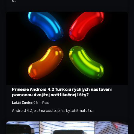
o…
Prinesie Android 4.2 funkciu rýchlych nastavení
pomocou dvojitej notifikačnej lišty?
Lukáš Zachar
2 Min Read
Android 4.2 je už na ceste, prísť by totiž mal už s…