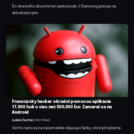
Do dnešného dňa sme len špekulovali, či Samsung pracuje na
aktualizácii pre…
Francúzsky hacker okradol pomocou aplikácie
17,000 ľudí o viac než 500,000 Eur. Zameral sa na
Android
Lukáš Zachar
2 Min Read
Veľmi často sa na našom webe objavujú články, v ktorých píšeme