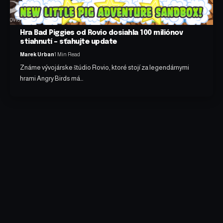
Hra Bad Piggies od Rovio dosiahla 100 miliónov
stiahnutí – sťahujte update
Marek Urban
1 Min Read
Známe vývojárske štúdio Rovio, ktoré stojí za legendárnymi
hrami Angry Birds má…