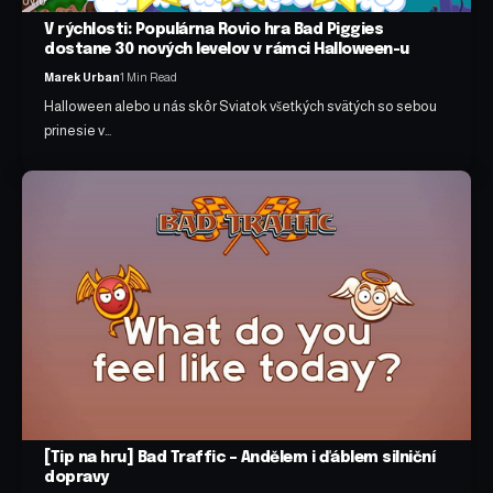
V rýchlosti: Populárna Rovio hra Bad Piggies
dostane 30 nových levelov v rámci Halloween-u
Marek Urban
1 Min Read
Halloween alebo u nás skôr Sviatok všetkých svätých so sebou
prinesie v…
[Tip na hru] Bad Traffic – Andělem i ďáblem silniční
dopravy