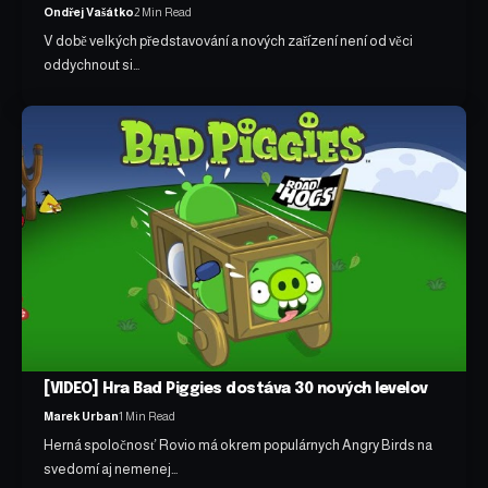
Ondřej Vašátko
2 Min Read
V době velkých představování a nových zařízení není od věci
oddychnout si…
[VIDEO] Hra Bad Piggies dostáva 30 nových levelov
Marek Urban
1 Min Read
Herná spoločnosť Rovio má okrem populárnych Angry Birds na
svedomí aj nemenej…