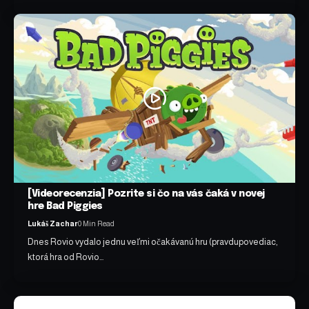
[Videorecenzia] Pozrite si čo na vás čaká v novej
hre Bad Piggies
Lukáš Zachar
0 Min Read
Dnes Rovio vydalo jednu veľmi očakávanú hru (pravdupovediac,
ktorá hra od Rovio…