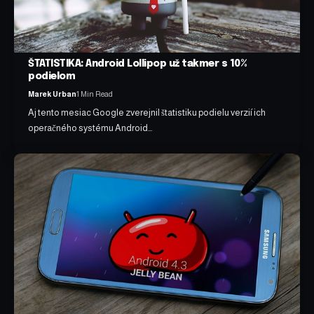
ŠTATISTIKA: Android Lollipop už takmer s 10%
podielom
Marek Urban
1 Min Read
Aj tento mesiac Google zverejnil štatistiku podielu verzií ich
operačného systému Android…