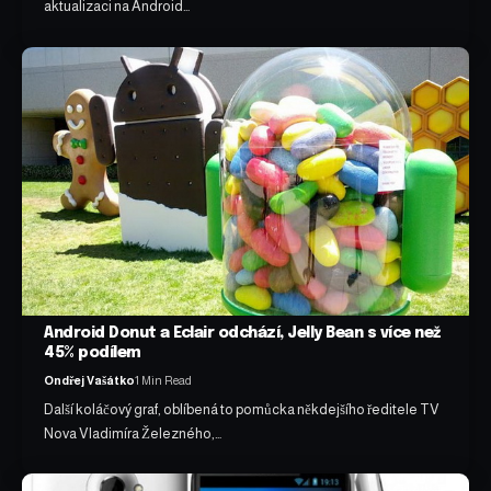
aktualizaci na Android…
Android Donut a Eclair odchází, Jelly Bean s více než
45% podílem
Ondřej Vašátko
1 Min Read
Další koláčový graf, oblíbená to pomůcka někdejšího ředitele TV
Nova Vladimíra Železného,…