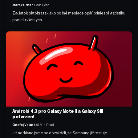
Marek Urban
1 Min Read
Začiatok októbra tak ako po iné mesiace opäť priniesol štatistiku
podielu všetkých…
Android 4.3 pro Galaxy Note II a Galaxy SIII
potvrzen!
Ondřej Vašátko
1 Min Read
Již nedávno jsme se dozvěděli, že Samsung již testuje