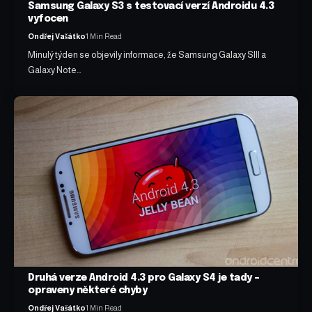
Samsung Galaxy S3 s testovací verzí Androidu 4.3
vyfocen
Ondřej Vašátko
1 Min Read
Minulý týden se objevily informace, že Samsung Galaxy SIII a
Galaxy Note…
Druhá verze Android 4.3 pro Galaxy S4 je tady –
opraveny některé chyby
Ondřej Vašátko
1 Min Read