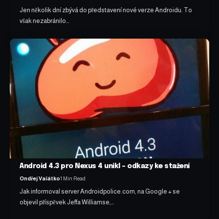
Jen několik dní zbývá do představení nové verze Androidu. To
však nezabránilo…
Android 4.3 pro Nexus 4 unikl – odkazy ke stažení
Ondřej Vašátko
1 Min Read
Jak informoval server Androidpolice.com, na Google + se
objevil příspěvek Jeffa Williamse,…