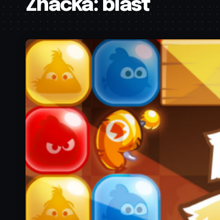
Značka:
blast