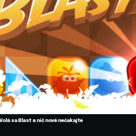
 Volá sa Blast a nič nové nečakajte