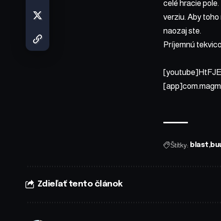
celé hracie pole
verziu. Aby toho
naozaj ste.
Príjemnú tekvic
[youtube]HtFJ
[app]com.magma
Štítky:
blast
bu
Zdieľať tento článok