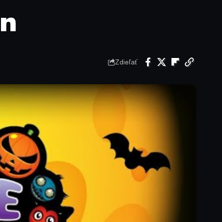
en
Zdieľať