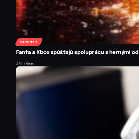
NOVINKY
Fanta a Xbox spúšťajú spoluprácu s hernými 
2 Min Read