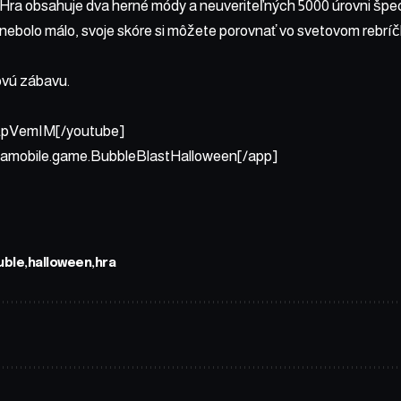
. Hra obsahuje dva herné módy a neuveriteľných 5000 úrovni špe
 nebolo málo, svoje skóre si môžete porovnať vo svetovom rebríč
ovú zábavu.
EpVemIM[/youtube]
mobile.game.BubbleBlastHalloween[/app]
uble
halloween
hra