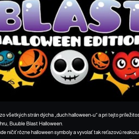
 zo všetkých strán dýcha „duch halloween-u“ a pri tejto príležit
hru, Buuble Blast Halloween.
e ničiť rôzne halloween symboly a vyvolať tak reťazovú reakciu