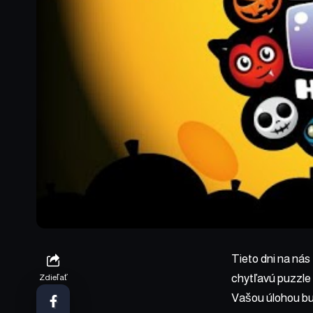
Tieto dni na nás
chytľavú puzzle 
Zdieľať
Vašou úlohou bud