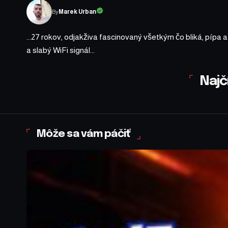
By
Marek Urban
...27 rokov, odjakživa fascinovaný všetkým čo bliká, pípa 
a slabý WiFi signál...
Najč
Môže sa vám páčiť