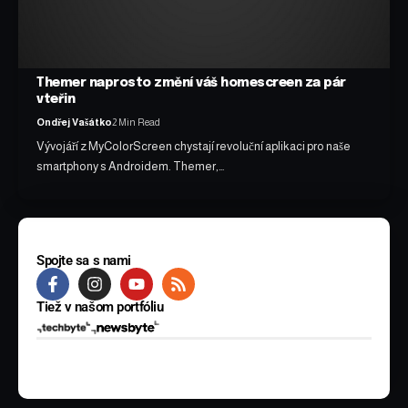
Themer naprosto změní váš homescreen za pár
vteřin
Ondřej Vašátko
2 Min Read
Vývojáří z MyColorScreen chystají revoluční aplikaci pro naše
smartphony s Androidem. Themer,…
Spojte sa s nami
Tiež v našom portfóliu
© 2025 BYTE Media s.r.o. Všetky práva vyhradené.