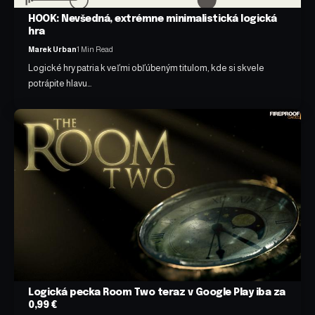
HOOK: Nevšedná, extrémne minimalistická logická
hra
Marek Urban
1 Min Read
Logické hry patria k veľmi obľúbeným titulom, kde si skvele
potrápite hlavu…
Logická pecka Room Two teraz v Google Play iba za
0,99 €