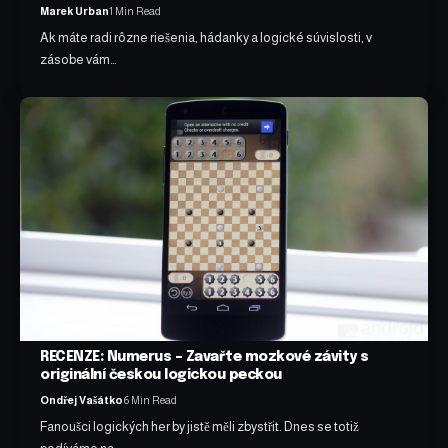
Marek Urban
1 Min Read
Ak máte radi rôzne riešenia, hádanky a logické súvislosti, v
zásobe vám…
RECENZE: Numerus – Zavařte mozkové závity s
originální českou logickou peckou
Ondřej Vašátko
6 Min Read
Fanoušci logických her by jistě měli zbystřit. Dnes se totiž