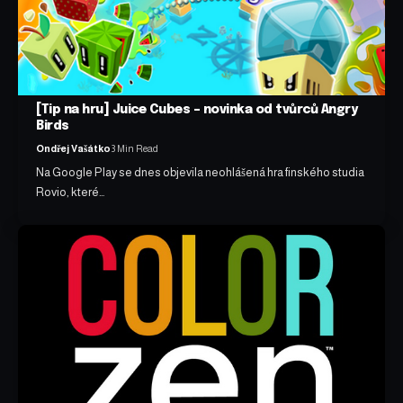
[Tip na hru] Juice Cubes – novinka od tvůrců Angry
Birds
Ondřej Vašátko
3 Min Read
Na Google Play se dnes objevila neohlášená hra finského studia
Rovio, které…