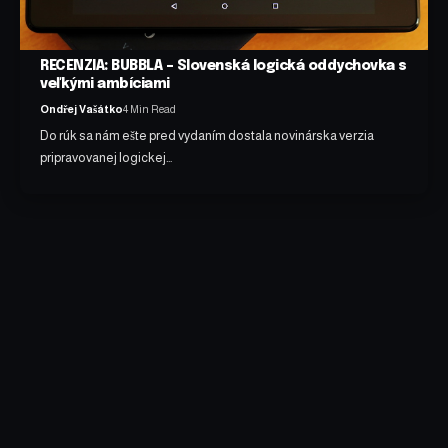
RECENZIA: BUBBLA – Slovenská logická oddychovka s
veľkými ambíciami
Ondřej Vašátko
4 Min Read
Do rúk sa nám ešte pred vydaním dostala novinárska verzia
pripravovanej logickej…