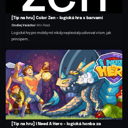
[Tip na hru] Color Zen – logická hra s barvami
Ondřej Vašátko
1 Min Read
Logické hry pro mobily mě nikdy nepřestaly udivovat v tom, jak
principem…
[Tip na hru] I Need A Hero – logická honba za