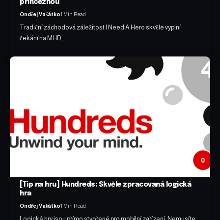
princeznou
Ondřej Vašátko
1 Min Read
Tradiční záchodová záležitost I Need A Hero skvěle vyplní
čekání na MHD,…
[Tip na hru] Hundreds: Skvěle zpracovaná logická
hra
Ondřej Vašátko
1 Min Read
Logické hry jsou přímo stvořené pro mobilní zařízení. Nemusíte