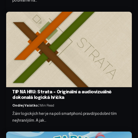
podíváme na…
TIP NA HRU: Strata – Originální a audiovizuálně
dokonalá logická hříčka
Ondřej Vašátko
2 Min Read
Žánr logických her je na poli smartphonů pravděpodobně tím
nejhranějším. A jak…