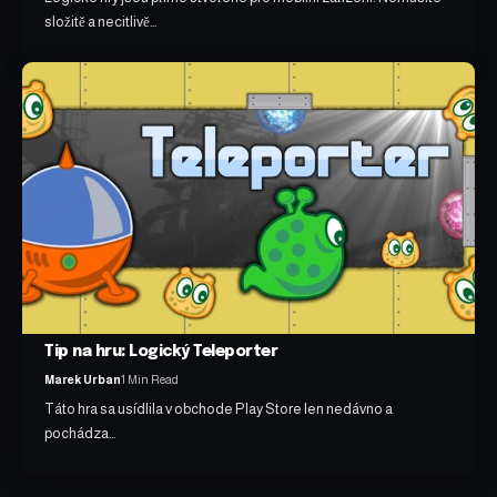
složitě a necitlivě…
Tip na hru: Logický Teleporter
Marek Urban
1 Min Read
Táto hra sa usídlila v obchode Play Store len nedávno a
pochádza…