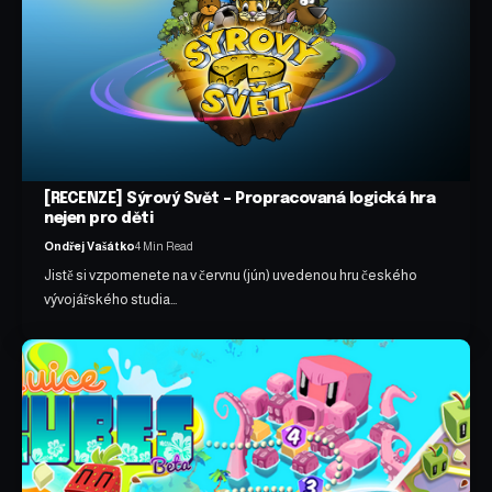
[RECENZE] Sýrový Svět – Propracovaná logická hra
nejen pro děti
Ondřej Vašátko
4 Min Read
Jistě si vzpomenete na v červnu (jún) uvedenou hru českého
vývojářského studia…