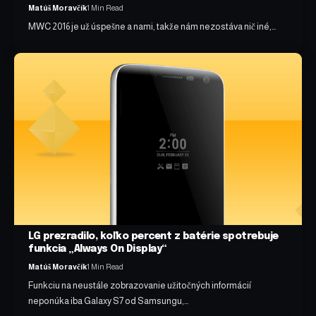
Matúš Moravčík
1 Min Read
MWC 2016 je už úspešne a nami, takže nám nezostáva nič iné,…
LG prezradilo, koľko percent z batérie spotrebuje
funkcia „Always On Display“
Matúš Moravčík
1 Min Read
Funkciu na neustále zobrazovanie užitočných informácií
neponúka iba Galaxy S7 od Samsungu,…