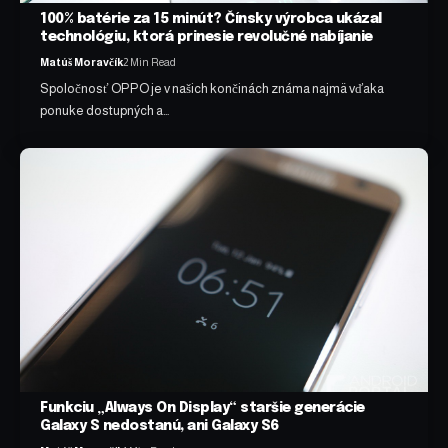
100% batérie za 15 minút? Čínsky výrobca ukázal
technológiu, ktorá prinesie revolučné nabíjanie
Matúš Moravčík
2 Min Read
Spoločnosť OPPO je v našich končinách známa najmä vďaka
ponuke dostupných a…
Funkciu „Always On Display“ staršie generácie
Galaxy S nedostanú, ani Galaxy S6