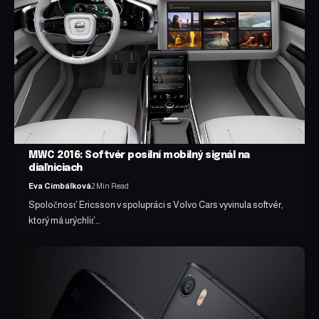
MWC 2016: Softvér posilní mobilný signál na
diaľniciach
Eva Cimbálková
2 Min Read
Spoločnosť Ericsson v spolupráci s Volvo Cars vyvinula softvér,
ktorý má urýchliť…