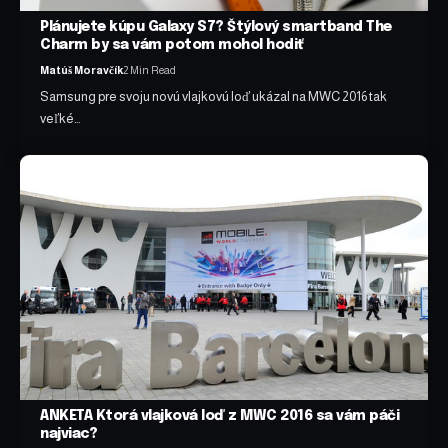
Plánujete kúpu Galaxy S7? Štýlový smartband The
Charm by sa vám potom mohol hodiť
Matúš Moravčík
2 Min Read
Samsung pre svoju novú vlajkovú loď ukázal na MWC 2016 tak
veľké…
ANKETA Ktorá vlajková loď z MWC 2016 sa vám páči
najviac?