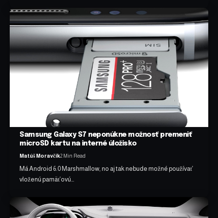
Samsung Galaxy S7 neponúkne možnosť premeniť
microSD kartu na interné úložisko
Matúš Moravčík
2 Min Read
Má Android 6.0 Marshmallow, no aj tak nebude možné používať
vloženú pamäťovú…