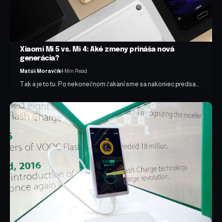
Xiaomi Mi 5 vs. Mi 4: Aké zmeny prináša nová
generácia?
Matúš Moravčík
4 Min Read
Tak a je to tu. Po nekonečnom čakaní sme sa nakoniec predsa…