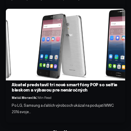
Alcatel predstavil tri nové smartfóny POP so selfie
bleskom a výbavou pre nenáročných
Matúš Moravčík
2 Min Read
Po LG, Samsung a ďalších výrobcoch ukázal na podujatí MWC
2016 svoje…