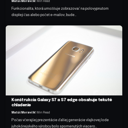
Matúš Moravčík
1 Min Read
Funkcionalita, ktorá umožňuje zobrazovať na polovypnutom
displeji čas alebo počet e-mailov, bude…
Konštrukcia Galaxy S7 a S7 edge obsahuje tekuté
chladenie
Matúš Moravčík
1 Min Read
Počas včerajšej prezentácie ďalšej generácie vlajkovej lode
juhokórejského výrobcu bolo spomenutých viacero…