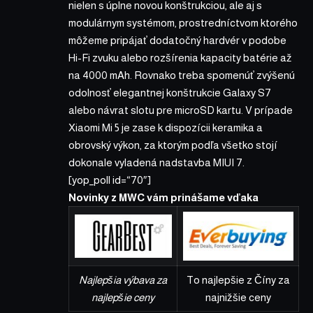
nielen s úplne novou konštrukciou, ale aj s
modulárnym systémom, prostredníctvom ktorého
môžeme pripájať dodatočný hardvér v podobe
Hi-Fi zvuku alebo rozšírenia kapacity batérie až
na 4000 mAh. Rovnako treba spomenúť zvýšenú
odolnosť elegantnej konštrukcie Galaxy S7
alebo návrat slotu pre microSD kartu. V prípade
Xiaomi Mi 5 je zase k dispozícii keramika a
obrovský výkon, za ktorým podľa všetko stojí
dokonale vyladená nadstavba MIUI 7.
[yop_poll id=“70″]
Novinky z MWC vám prinášame vďaka
Najlepšia výbava za
To najlepšie z Číny za
najlepšie ceny
najnižšie ceny