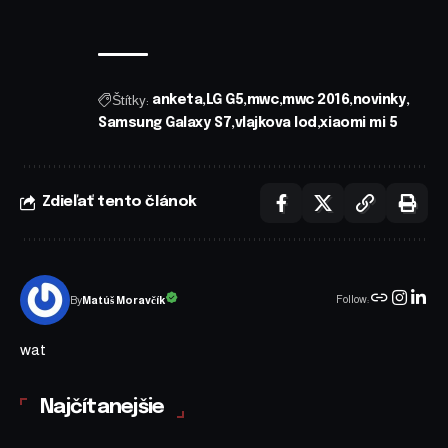
Štítky:
anketa
LG G5
mwc
mwc 2016
novinky
Samsung Galaxy S7
vlajkova lod
xiaomi mi 5
Zdieľať tento článok
Follow:
Matúš Moravčík
By
wat
Najčítanejšie