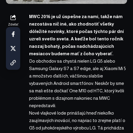
MWC 2016 je už úspešne za nami, takže nám
nezostáva nič iné, ako zhodnotiť všetky
Zdieľať
dôležité novinky, ktoré počas týchto pár dní
uzreli svetlo sveta. A keďže bol tento ročník
naozaj bohatý, počas nadchádzajúcich
mesiacov budeme mať z čoho vyberať.
Do obchodov sa chystá nielen LG G5 alebo
Samsung Galaxy S7 a S7 edge, ale aj Xiaomi Mi 5
a množstvo ďalších, väčšinou slabšie
vybavených Android smartfónov. Neskôr by sme
sa mali ešte dočkať One M10 od HTC, ktorý kvôli
problémom s dizajnom nakoniec na MWC
nepredstavili.
Nové vlajkové lode prinášajú hneď niekoľko
zaujímavých inovácií, no najviac to zrejme platí o
G5 od juhokórejského výrobcu LG. Tá prichádza