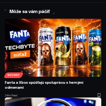
Môže sa vám páčiť
NOVINKY
Fanta a Xbox spúšťajú spoluprácu s hernými
odmenami
2 Min Read