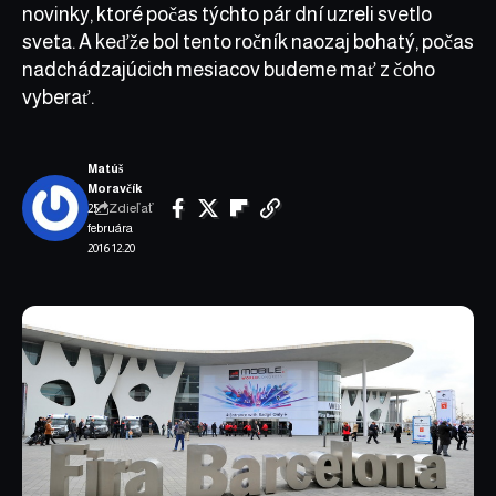
novinky, ktoré počas týchto pár dní uzreli svetlo
sveta. A keďže bol tento ročník naozaj bohatý, počas
nadchádzajúcich mesiacov budeme mať z čoho
vyberať.
Matúš
Moravčík
Zdieľať
25.
februára
2016 12:20