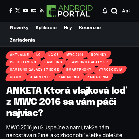
Aa
Novinky
Aplikácie
Hry
Recenzie
Zariadenia
AKTUÁLNE
LG
LG G5
MWC 2016
NOVINKY
PREDSTAVENIE
SAMSUNG
SAMSUNG GALAXY S7
SAMSUNG GALAXY S7 EDGE
SMARTPHONY
VÝROBCOVIA
XIAOMI
XIAOMI MI 5
ZARIADENIA
ZARIADENIA
ANKETA Ktorá vlajková loď
z MWC 2016 sa vám páči
najviac?
MWC 2016 je už úspešne a nami, takže nám
nezostáva nič iné, ako zhodnotiť všetky dôležité