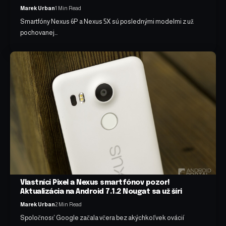
Marek Urban
1 Min Read
Smartfóny Nexus 6P a Nexus 5X sú poslednými modelmi z už
pochovanej…
Vlastníci Pixel a Nexus smartfónov pozor!
Aktualizácia na Android 7.1.2 Nougat sa už šíri
Marek Urban
2 Min Read
Spoločnosť Google začala včera bez akýchkoľvek ovácií