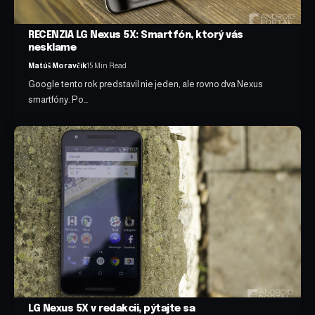
RECENZIA LG Nexus 5X: Smartfón, ktorý vás
nesklame
Matúš Moravčík
15 Min Read
Google tento rok predstavil nie jeden, ale rovno dva Nexus
smartfóny. Po…
LG Nexus 5X v redakcii, pýtajte sa