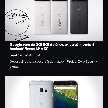
Google vám dá 200 000 dolárov, ak sa vám podarí
hacknúť Nexus 6P a 5X
Lukáš Zachar
1 Min Read
Google dnes totiž spustil súťaž s názvom Project Zero Security,
v rámci…