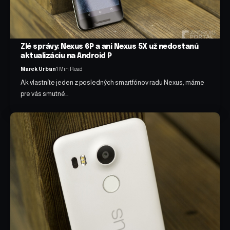
Zlé správy: Nexus 6P a ani Nexus 5X už nedostanú
aktualizáciu na Android P
Marek Urban
1 Min Read
Ak vlastníte jeden z posledných smartfónov radu Nexus, máme
pre vás smutné…