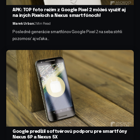
APK: TOP foto režim z Google Pixel 2 môžeš využiť aj
na iných Pixeloch a Nexus smartfónoch!
Marek Urban
2 Min Read
Posledné generácie smartfónov Google Pixel 2 na seba strhli
pozornosť aj vďaka…
Google predĺžil softvérovú podporu pre smartfóny
Nexus 6P a Nexus 5X