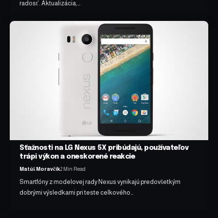
radosť. Aktualizácia,…
Sťažnosti na LG Nexus 5X pribúdajú, používateľov
trápi výkon a oneskorené reakcie
Matúš Moravčík
2 Min Read
Smartfóny z modelovej rady Nexus vynikajú predovšetkým
dobrými výsledkami pri teste celkového…