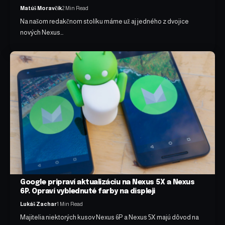
Matúš Moravčík
2 Min Read
Na našom redakčnom stolíku máme už aj jedného z dvojice
nových Nexus…
Google pripraví aktualizáciu na Nexus 5X a Nexus
6P. Opraví vyblednuté farby na displeji
Lukáš Zachar
1 Min Read
Majitelia niektorých kusov Nexus 6P a Nexus 5X majú dôvod na