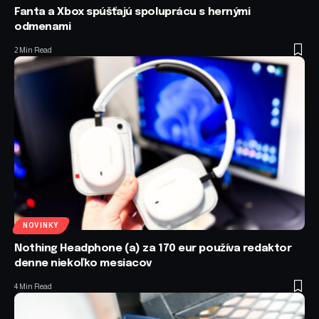
Fanta a Xbox spúšťajú spoluprácu s hernými
odmenami
2 Min Read
NOVINKY
Nothing Headphone (a) za 170 eur používa redaktor
denne niekoľko mesiacov
4 Min Read