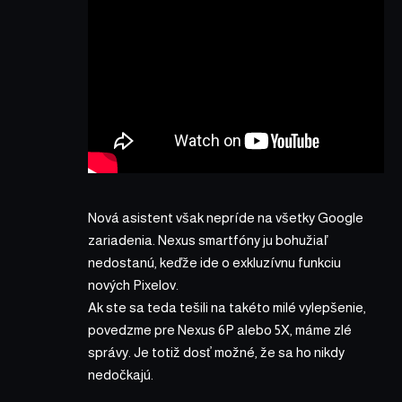
Nová asistent však nepríde na všetky Google
zariadenia. Nexus smartfóny ju bohužiaľ
nedostanú, keďže ide o exkluzívnu funkciu
nových Pixelov.
Ak ste sa teda tešili na takéto milé vylepšenie,
povedzme pre Nexus 6P alebo 5X, máme zlé
správy. Je totiž dosť možné, že sa ho nikdy
nedočkajú.