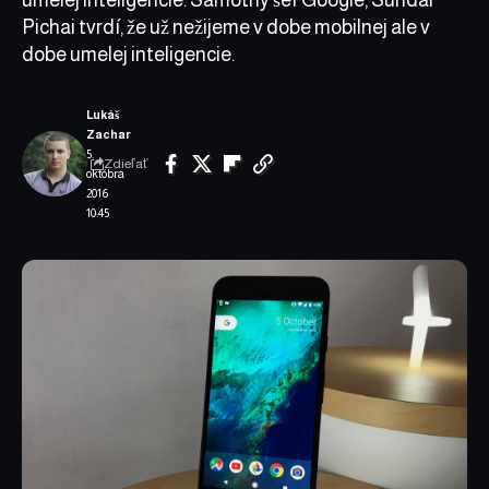
Pichai tvrdí, že už nežijeme v dobe mobilnej ale v
dobe umelej inteligencie.
Lukáš
Zachar
5.
Zdieľať
októbra
2016
10:45