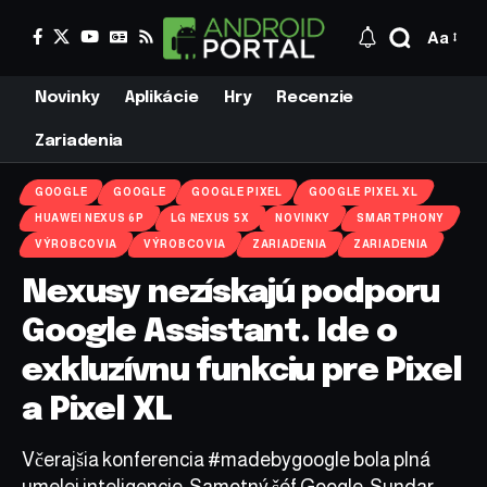
Aa
Novinky
Aplikácie
Hry
Recenzie
Zariadenia
GOOGLE
GOOGLE
GOOGLE PIXEL
GOOGLE PIXEL XL
HUAWEI NEXUS 6P
LG NEXUS 5X
NOVINKY
SMARTPHONY
VÝROBCOVIA
VÝROBCOVIA
ZARIADENIA
ZARIADENIA
Nexusy nezískajú podporu
Google Assistant. Ide o
exkluzívnu funkciu pre Pixel
a Pixel XL
Včerajšia konferencia #madebygoogle bola plná
umelej inteligencie. Samotný šéf Google, Sundar