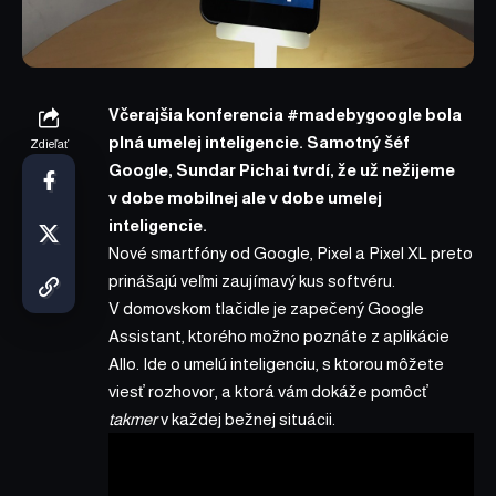
Včerajšia konferencia #madebygoogle bola
plná umelej inteligencie. Samotný šéf
Zdieľať
Google, Sundar Pichai tvrdí, že už nežijeme
v dobe mobilnej ale v dobe umelej
inteligencie.
Nové smartfóny od Google, Pixel a Pixel XL preto
prinášajú veľmi zaujímavý kus softvéru.
V domovskom tlačidle je zapečený Google
Assistant, ktorého možno poznáte z aplikácie
Allo. Ide o umelú inteligenciu, s ktorou môžete
viesť rozhovor, a ktorá vám dokáže pomôcť
takmer
v každej bežnej situácii.