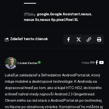
Štítky:
google
Google Assistant
nexus
nexus 5x
nexus 6p
pixel
Pixel XL
Zdieľať tento článok
Follow:
Lukáš Zachar
By
Lukáš je zakladateľ a šéfredaktor AndroidPortal.sk, ktorý
miluje mobilné a desktopové technológie. K Androidu sa
dopracoval hneď po tom, ako si kúpil HTC HD2, do ktorého
si ihneď nahral vtedy najnovší Android 2.3 Gingerbread.
Okrem iného sa rád stará o AndroidPortal.sk po technickej,
no hlavne po obsahovej stránke. Kontaktovať ho môžete aj