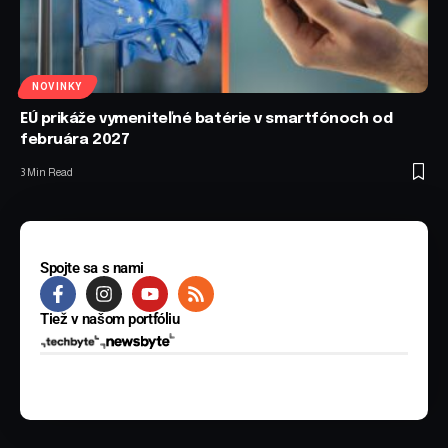
NOVINKY
EÚ prikáže vymeniteľné batérie v smartfónoch od
februára 2027
3 Min Read
Spojte sa s nami
Tiež v našom portfóliu
© 2025 BYTE Media s.r.o. Všetky práva vyhradené.