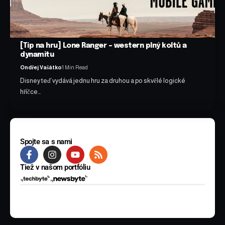
[Tip na hru] Lone Ranger – western plný koltů a
dynamitu
Ondřej Vašátko
1 Min Read
Disney teď vydává jednu hru za druhou a po skvělé logické
hříčce…
Spojte sa s nami
Tiež v našom portfóliu
© 2025 BYTE Media s.r.o. Všetky práva vyhradené.