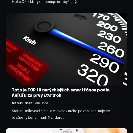
Helio X20, ktorý disponuje neobyčajným…
Toto je TOP 10 narýchlejších smartfónov podľa
AnTuTu za prvý štvrťrok
Marek Urban
2 Min Read
Štatisti, milovníci čísiel a e-svalov určite poznajú asi najviac
rozšírený benchmark štandard…