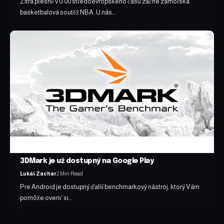
Zítra přesně v 0:00 středoevropského času začne zámořská
basketbalová soutěž NBA. U nás…
3DMark je už dostupný na Google Play
Lukáš Zachar
2 Min Read
Pre Android je dostupný ďalší benchmarkový nástroj, ktorý Vám
pomôže overiť si…