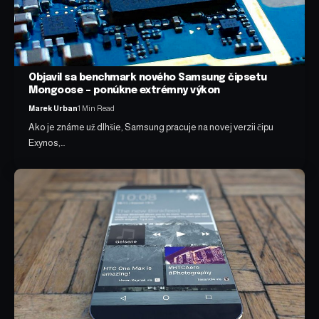
Objavil sa benchmark nového Samsung čipsetu
Mongoose – ponúkne extrémny výkon
Marek Urban
1 Min Read
Ako je známe už dlhšie, Samsung pracuje na novej verzii čipu
Exynos,…