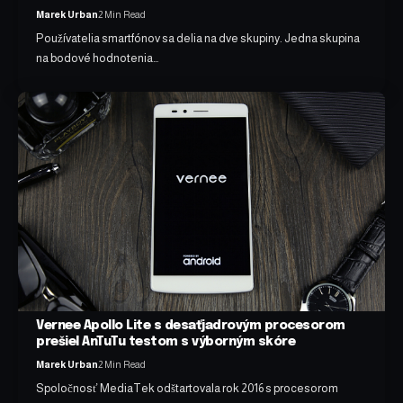
Marek Urban
2 Min Read
Používatelia smartfónov sa delia na dve skupiny. Jedna skupina
na bodové hodnotenia…
Vernee Apollo Lite s desaťjadrovým procesorom
prešiel AnTuTu testom s výborným skóre
Marek Urban
2 Min Read
Spoločnosť MediaTek odštartovala rok 2016 s procesorom