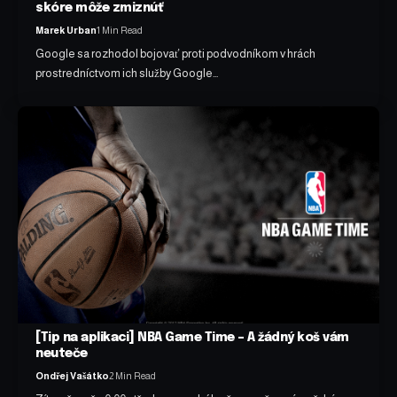
skóre môže zmiznúť
Marek Urban
1 Min Read
Google sa rozhodol bojovať proti podvodníkom v hrách
prostredníctvom ich služby Google…
[Tip na aplikaci] NBA Game Time – A žádný koš vám
neuteče
Ondřej Vašátko
2 Min Read