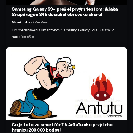
Samsung Galaxy S9+ prešiel prvým testom: Vďaka
Snapdragon 845 dosiahol obrovské skóre!
Marek Urban
2 Min Read
Od predstavenia smartfónov Samsung Galaxy S9 a Galaxy S9+
nás síce ešte…
Čo je toto za smartfón? V AnTuTu ako prvý trhol
hranicu 200 000 bodov!