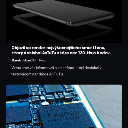
Objavil sa render najvýkonnejšieho smartfónu,
ktorý dosiahol AnTuTu skóre cez 130-tisíc bodov
Marek Urban
2 Min Read
Včera sme vás informovali o smartfóne, ktorý dosiahol v
testovacom štandarde AnTuTu…