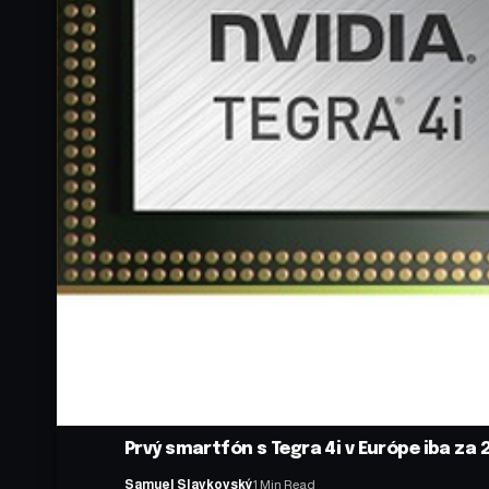
Prvý smartfón s Tegra 4i v Európe iba za 
Samuel Slavkovský
1 Min Read