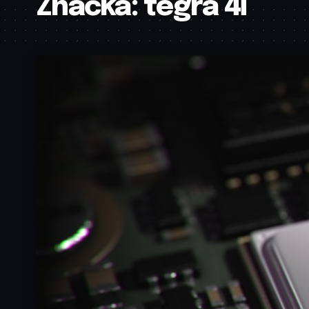
Značka:
tegra 4i