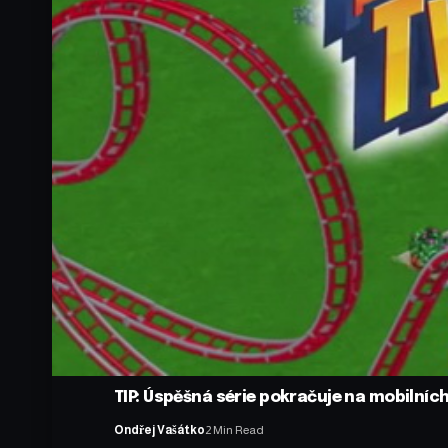
TIP: Úspěšná série pokračuje na mobilních
Ondřej Vašátko
2 Min Read