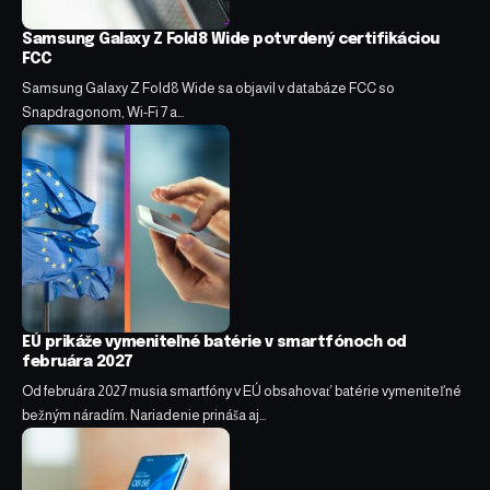
Samsung Galaxy Z Fold8 Wide potvrdený certifikáciou
FCC
Samsung Galaxy Z Fold8 Wide sa objavil v databáze FCC so
Snapdragonom, Wi-Fi 7 a…
EÚ prikáže vymeniteľné batérie v smartfónoch od
februára 2027
Od februára 2027 musia smartfóny v EÚ obsahovať batérie vymeniteľné
bežným náradím. Nariadenie prináša aj…