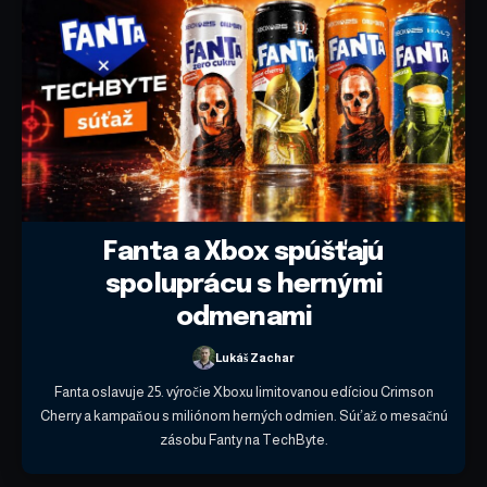
Fanta a Xbox spúšťajú
spoluprácu s hernými
odmenami
Lukáš Zachar
Fanta oslavuje 25. výročie Xboxu limitovanou edíciou Crimson
Cherry a kampaňou s miliónom herných odmien. Súťaž o mesačnú
zásobu Fanty na TechByte.