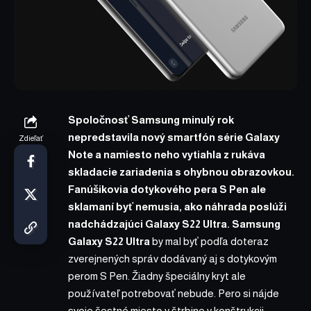
Spoločnosť Samsung minulý rok
nepredstavila nový smartfón série Galaxy
Zdieľať
Note a namiesto neho vytiahla z rukáva
skladacie zariadenia s ohybnou obrazovkou.
Fanúšikovia dotykového pera S Pen ale
sklamaní byť nemusia, ako náhrada poslúži
nadchádzajúci Galaxy S22 Ultra.
Samsung
Galaxy S22 Ultra
by mal byť podľa doteraz
zverejnených správ dodávaný aj s dotykovým
perom S Pen. Žiadny špeciálny kryt ale
používateľ potrebovať nebude. Pero si nájde
svoje čestné miesto v štrbine v konštrukcii