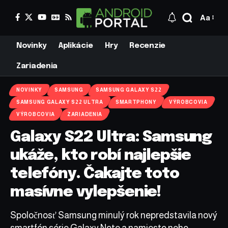
Aa
Novinky
Aplikácie
Hry
Recenzie
Zariadenia
NOVINKY
SAMSUNG
SAMSUNG GALAXY S22
SAMSUNG GALAXY S22 ULTRA
SMARTPHONY
VÝROBCOVIA
VÝROBCOVIA
ZARIADENIA
Galaxy S22 Ultra: Samsung
ukáže, kto robí najlepšie
telefóny. Čakajte toto
masívne vylepšenie!
Spoločnosť Samsung minulý rok nepredstavila nový
smartfón série Galaxy Note a namiesto neho