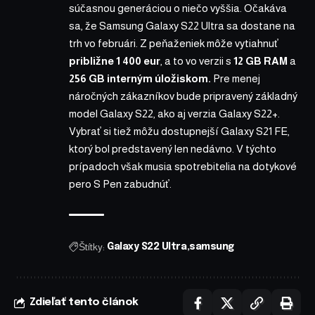
súčasnou generáciou o niečo vyššia. Očakáva
sa, že Samsung Galaxy S22 Ultra sa dostane na
trh vo februári. Z peňaženiek môže vytiahnuť
približne 1 400 eur
, a to vo verzii s
12 GB RAM
a
256 GB interným úložiskom.
Pre menej
náročných zákazníkov bude pripravený základný
model Galaxy S22, ako aj verzia Galaxy S22+.
Vybrať si tiež môžu dostupnejší Galaxy S21 FE,
ktorý bol
predstavený len nedávno
. V týchto
prípadoch však musia spotrebitelia na dotykové
pero S Pen zabudnúť.
Štítky:
Galaxy S22 Ultra
samsung
Zdieľať tento článok