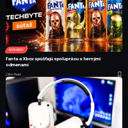
NOVINKY
Fanta a Xbox spúšťajú spoluprácu s hernými
odmenami
2 Min Read