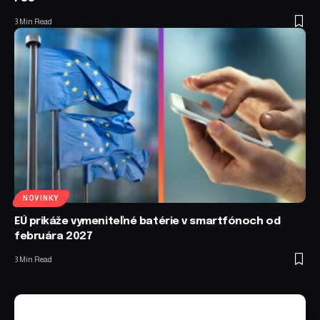
3 Min Read
NOVINKY
EÚ prikáže vymeniteľné batérie v smartfónoch od
februára 2027
3 Min Read