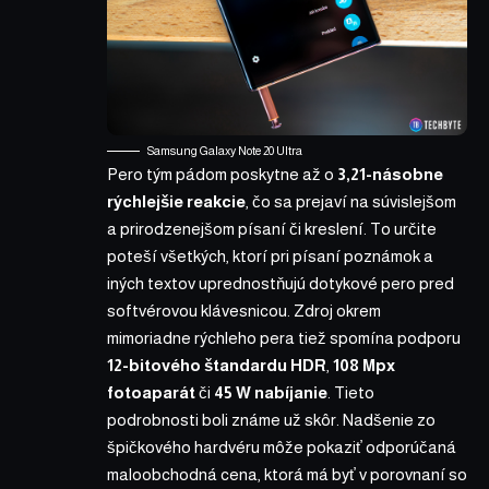
Samsung Galaxy Note 20 Ultra
Pero tým pádom poskytne až o
3,21-násobne
rýchlejšie reakcie
, čo sa prejaví na súvislejšom
a prirodzenejšom písaní či kreslení. To určite
poteší všetkých, ktorí pri písaní poznámok a
iných textov uprednostňujú dotykové pero pred
softvérovou klávesnicou. Zdroj okrem
mimoriadne rýchleho pera tiež spomína podporu
12-bitového štandardu HDR
,
108 Mpx
fotoaparát
či
45 W nabíjanie
. Tieto
podrobnosti boli známe už skôr. Nadšenie zo
špičkového hardvéru môže pokaziť odporúčaná
maloobchodná cena, ktorá má byť v porovnaní so