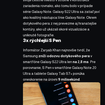
zariadenia rovnako, ako tomu bolo v prípade
série Galaxy Note. Galaxy S22 Ultra sa zatiaľ javí
ako kvalitný
nástupca
línie Galaxy Note. Okrem
dotykového pera z nej prevezme aj hranatejšie
kontúry, ako už ukázali skoré
vizualizácie
a
uniknuté fotografie
.
3x rýchlejší S Pen
Informátor Zaryab Khan najnovšie
tvrdí
, že
Samsung
zníži odozvu dotykového pera
v
smartfóne Galaxy S22 Ultra len
na 2,8 ms
. Pre
porovnanie, S Pen v smartfóne Galaxy Note 20
Ultra a tablete Galaxy Tab S7+ ponúka
oneskorenie na úrovni
9 milisekúnd
.