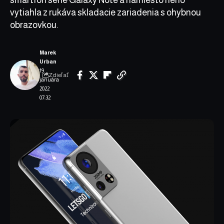
vytiahla z rukáva skladacie zariadenia s ohybnou
obrazovkou.
Marek
Urban
19.
Zdieľať
januára
2022
07:32