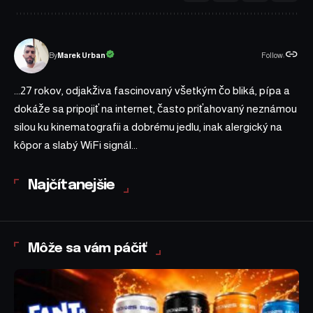
Follow:
Marek Urban
By
...27 rokov, odjakživa fascinovaný všetkým čo bliká, pípa a
dokáže sa pripojiť na internet, často priťahovaný neznámou
silou ku kinematografii a dobrému jedlu, inak alergický na
kôpor a slabý WiFi signál...
Najčítanejšie
Môže sa vám páčiť