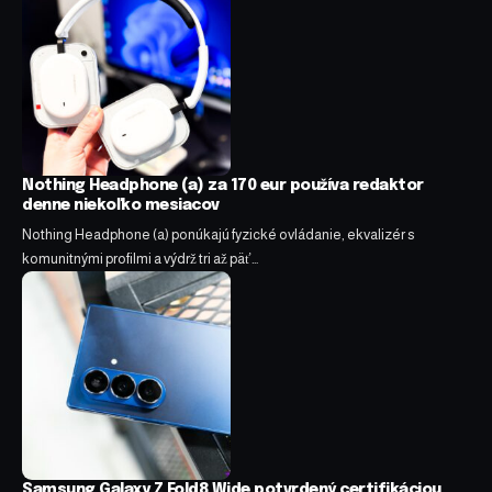
Nothing Headphone (a) za 170 eur používa redaktor
denne niekoľko mesiacov
Nothing Headphone (a) ponúkajú fyzické ovládanie, ekvalizér s
komunitnými profilmi a výdrž tri až päť…
Samsung Galaxy Z Fold8 Wide potvrdený certifikáciou