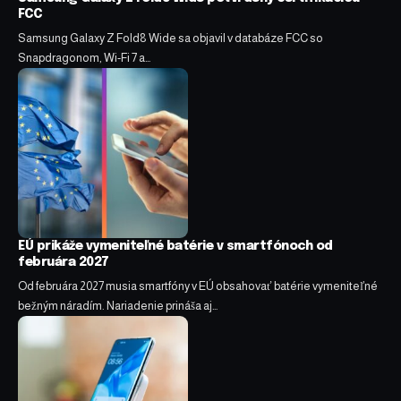
FCC
Samsung Galaxy Z Fold8 Wide sa objavil v databáze FCC so
Snapdragonom, Wi-Fi 7 a…
EÚ prikáže vymeniteľné batérie v smartfónoch od
februára 2027
Od februára 2027 musia smartfóny v EÚ obsahovať batérie vymeniteľné
bežným náradím. Nariadenie prináša aj…