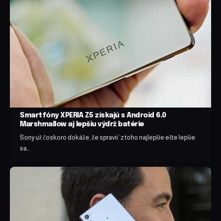
Smartfóny XPERIA Z5 získajú s Android 6.0
Marshmallow aj lepšiu výdrž batérie
Sony už čoskoro dokáže, že spraviť z toho najlepšie ešte lepšie
sa…