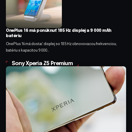
OnePlus 16 má ponúknuť 185 Hz displej a 9 000 mAh
batériu
OnePlus 16 má dostať displej so 185 Hz obnovovacou frekvenciou,
batériu s kapacitou 9 000…
Sony Xperia Z5 Premium