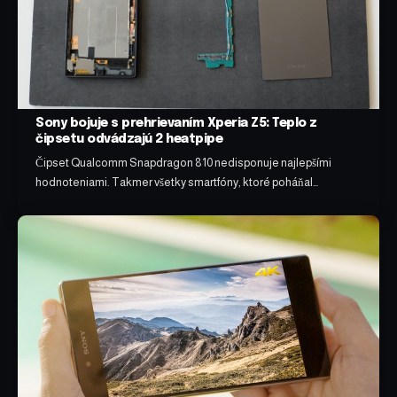
Sony bojuje s prehrievaním Xperia Z5: Teplo z
čipsetu odvádzajú 2 heatpipe
Čipset Qualcomm Snapdragon 810 nedisponuje najlepšími
hodnoteniami. Takmer všetky smartfóny, ktoré poháňal…