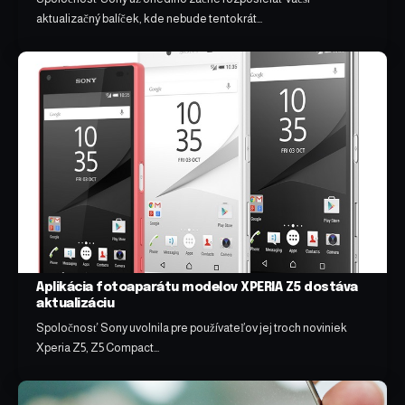
aktualizačný balíček, kde nebude tentokrát…
Aplikácia fotoaparátu modelov XPERIA Z5 dostáva
aktualizáciu
Spoločnosť Sony uvolnila pre používateľov jej troch noviniek
Xperia Z5, Z5 Compact…