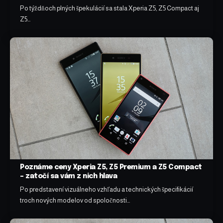
Po týždňoch plných špekulácií sa stala Xperia Z5, Z5 Compact aj
Z5…
Poznáme ceny Xperia Z5, Z5 Premium a Z5 Compact
– zatočí sa vám z nich hlava
Po predstavení vizuálneho vzhľadu a technických špecifikácií
troch nových modelov od spoločnosti…