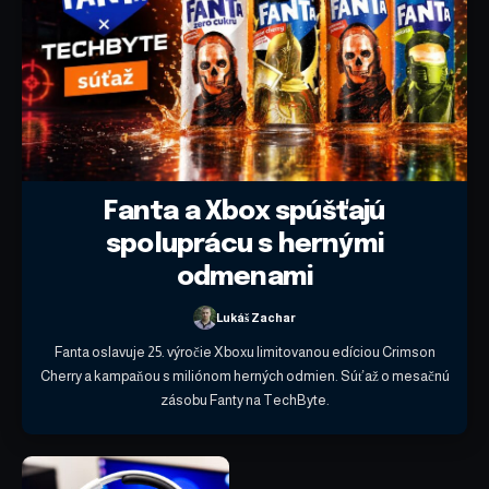
Fanta a Xbox spúšťajú
spoluprácu s hernými
odmenami
Lukáš Zachar
Fanta oslavuje 25. výročie Xboxu limitovanou edíciou Crimson
Cherry a kampaňou s miliónom herných odmien. Súťaž o mesačnú
zásobu Fanty na TechByte.