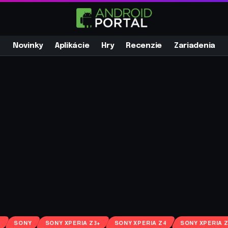
Novinky
Aplikácie
Hry
Recenzie
Zariadenia
Y
SONY
SONY XPERIA Z3+
SONY XPERIA Z4
SONY XPERIA 