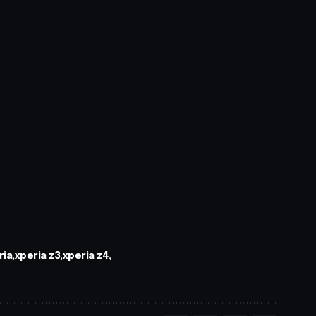
ria
xperia z3
xperia z4