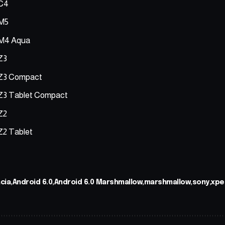
 C4
 M5
 M4 Aqua
Z3
 Z3 Compact
 Z3 Tablet Compact
Z2
Z2 Tablet
cia
Android 6.0
Android 6.0 Marshmallow
marshmallow
sony
xpe