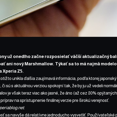
ny už onedlho začne rozposielať väčší aktualizačný bal
bať ani nový Marshmallow. Týkať sa to má najmä modelo
a Xperia Z5.
totižto unikla ďalšia zaujímavá informácia, podľa ktorej japonský
, či sú s aktuálnou verziou spokojní tak, že by ju už vedeli norm
lov je však teraz viac ako jasné, že áno (až cez 80% opýtanýc
príprav na sprístupnenie finálnej verzie pre širokú verejnosť.
periablog.net
.
ť sa navyše dá relatívne jednoducho vysvetliť. Používateľské pr