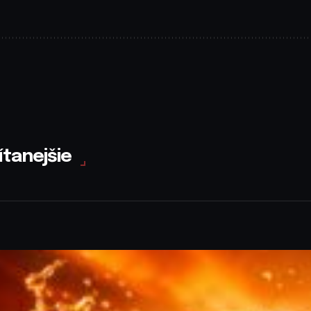
ítanejšie