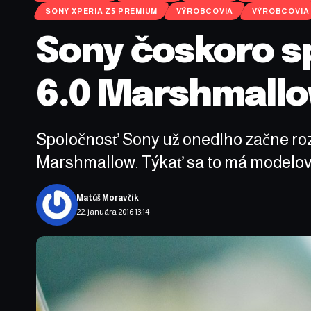
SONY XPERIA Z5 PREMIUM
VÝROBCOVIA
VÝROBCOVIA
Sony čoskoro sp
6.0 Marshmall
Spoločnosť Sony už onedlho začne rozp
Marshmallow. Týkať sa to má modelový
Matúš Moravčík
22. januára 2016 13:14