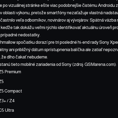
 je po vizuálnej stránke ešte viac podobnejšie čistému Androidu
v oblasti výkonu, pretože smartfóny nezaťažuje vlastná nadsta
častnilo veľa odborníkov, novinárov aj vývojárov. Spätná väzba
keďže tak dokážu veľmi rýchlo identifikovať aktuálnu úroveň pro
ej prípadné nedostatky.
hmallow spočiatku dorazí pre tri posledné hi-end rady Sony Xpe
étny ani približný dátum sprístupnenia balíčka ale zatiaľ nepo
 že dlho čakať nebudeme.
anú tieto mobilné zariadenia od Sony (zdroj:
GSMarena.com
):
 Z5 Premium
Z5
 Z5 Compact
Z3+ / Z4
C5 Ultra