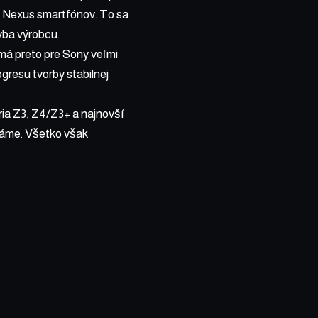
 z Nexus smartfónov. To sa
vba výrobcu.
 má preto pre Sony veľmi
gresu tvorby stabilnej
ria Z3, Z4/Z3+ a najnovší
známe. Všetko však