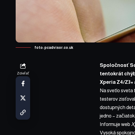
foto: pcadvisor.co.uk
Spoločnosť So
tentokrát chý
Zdieľať
Xperia Z4/Z3+ 
Na svetlo sveta 
testerov zisťoval
dostupných detai
jedno – začiatok 
Informuje web
X
Vysoká spokojnos