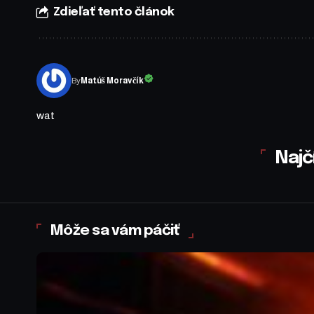
Zdieľať tento článok
By
Matúš Moravčík
wat
Najč
Môže sa vám páčiť