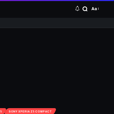
Aa
Z5
SONY XPERIA Z5 COMPACT