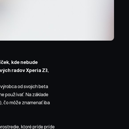
íček, kde nebude
vých radov Xperia Z3,
 výrobca od svojich beta
álne používať. Na základe
h), čo môže znamenať iba
ostredie, ktoré príde príde