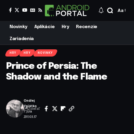
Aa
Novinky
Aplikácie
Hry
Recenzie
Zariadenia
HRY
HRY
NOVINKY
Prince of Persia: The
Shadow and the Flame
Ondřej
Vašátko
Zdieľať
7. júla
2013 03:37