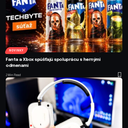
NOVINKY
Fanta a Xbox spúšťajú spoluprácu s hernými
odmenami
2 Min Read