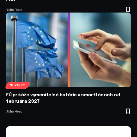
3 Min Read
NOVINKY
EÚ prikáže vymeniteľné batérie v smartfónoch od
februára 2027
3 Min Read