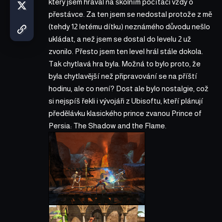
který jsem hrával na školním počítači vždy o
přestávce. Za ten jsem se nedostal protože z mě
(tehdy 12 letému dítku) neznámého důvodu nešlo
ukládat, a než jsem se dostal do levelu 2 už
zvonilo. Přesto jsem ten level hrál stále dokola.
Tak chytlavá hra byla. Možná to bylo proto, že
byla chytlavější než připravování se na příští
hodinu, ale co není? Dost ale bylo nostalgie, což
si nejspíš řekli i vývojáři z Ubisoftu, kteří plánují
předělávku klasického prince zvanou Prince of
Persia: The Shadow and the Flame.