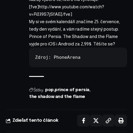
[fve]http://www.youtube.com/watch?
v=R839S7jSfAE[/fve]
My si ve svém kalendáři značíme 25. července,
tedy den vydání, a vám radíme stejný postup.
Prince of Persia: The Shadow and the Flame
vyjde pro iOS i Android za 2,99$. Těšíte se?
Zdroj: 
PhoneArena
Štítky:
pop
prince of persia
the shadow and the flame
Zdieľať tento článok