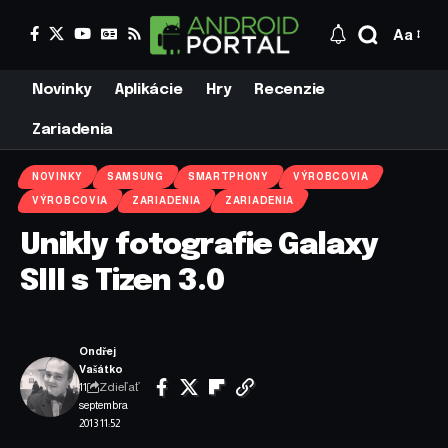
Aa
Novinky
Aplikácie
Hry
Recenzie
Zariadenia
NOVINKY
SAMSUNG
SMARTPHONY
VÝROBCOVIA
VÝROBCOVIA
ZARIADENIA
ZARIADENIA
Unikly fotografie Galaxy
SIII s Tizen 3.0
Ondřej
Vašátko
Zdieľať
11.
septembra
2013 11:52