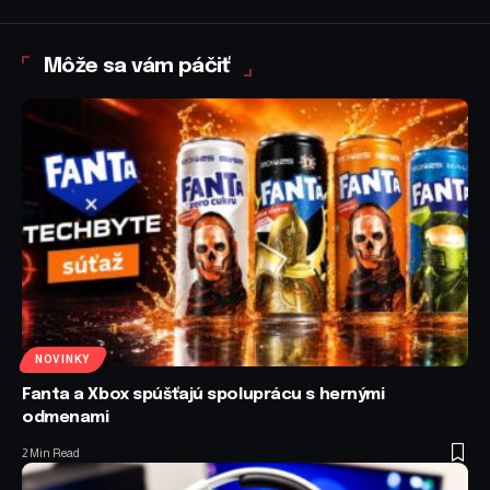
Môže sa vám páčiť
NOVINKY
Fanta a Xbox spúšťajú spoluprácu s hernými
odmenami
2 Min Read