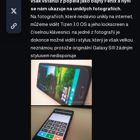
však vstanul z popela jako bájný Fénix a nyní
se nám ukazuje na uniklých fotografiích.
Na fotografiích, které nedávno unikly na internet,
můžeme vidět Tizen 3.0 OS a jeho lockscreen a
číselnou klávesnici. na jedné z fotografií je
dokonce možné vidět i stylus, který je však velkou
neznámou, protože originální Galaxy SIII žádným
stylusem nedisponuje.