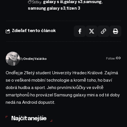
Štítky:
galaxy s iii
galaxy s3
samsung
samsung galaxy s3
tizen 3
Zdieľať tento článok
Follow:
By
Ondřej Vašátko
Ondřej je 21letý student Univerzity Hradec Králové. Zajímá
se o veškeré mobilní technologie a kromě toho, ho baví
dobrá hudba a sport. Jeho prvními krůčky ve světě
smartphonů ho provázel Samsung galaxy mini a od té doby
nedá na Android dopustit.
Najčítanejšie