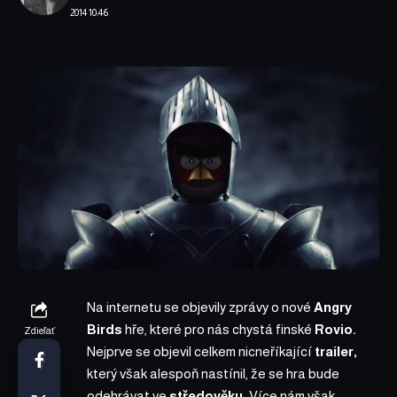
2014 10:46
Na internetu se objevily zprávy o nové
Angry
Birds
hře, které pro nás chystá finské
Rovio.
Zdieľať
Nejprve se objevil celkem nicneříkající
trailer,
který však alespoň nastínil, že se hra bude
odehrávat ve
středověku.
Více nám však