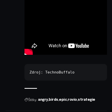
Zdroj: 
TechnoBuffalo
Štítky:
angry
birds
epic
rovio
strategie