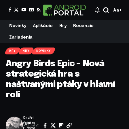
Aa
Novinky
Aplikácie
Hry
Recenzie
Zariadenia
HRY
HRY
NOVINKY
Angry Birds Epic – Nová
strategická hra s
naštvanými ptáky v hlavní
roli
Ondřej
Vašátko
Zdieľať
13. marca