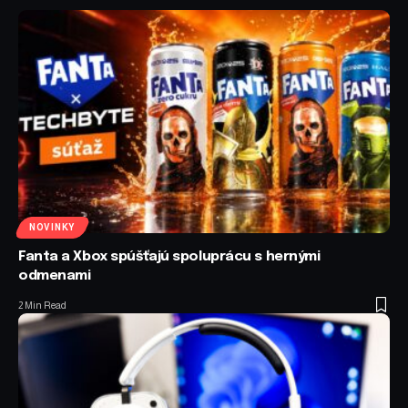
NOVINKY
Fanta a Xbox spúšťajú spoluprácu s hernými
odmenami
2 Min Read