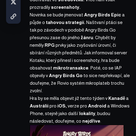
prozradily
screenshoty.
Novinka se bude jmenovat
Angry Birds Epic
a
půjde o
tahovou strategii.
Naštvaní ptáci se
tak po závodech v podobě Angry Birds Go
přesunou zase do jiného
žánru
. Chybět by
neměly
RPG
prvky jako zvyšování úrovní, či
sbírání různých předmětů. Jak informoval server
Kotaku, který přinesl i screenshoty, hra bude
obsahovat
mikrotransakce
. Poté, co se IAP
objevily v
Angry Birds Go
to sice nepřekvapí, ale
doufejme, že Rovio systém mikroplateb trochu
zvolní.
Hra by se měla objevit již tento týden v
Kanadě
a
Austrálii
pro
iOS,
verze pro
Android
a Windows
Phone, stejně jako další
lokality
, budou
následovat, doufejme, co
nejdříve
.