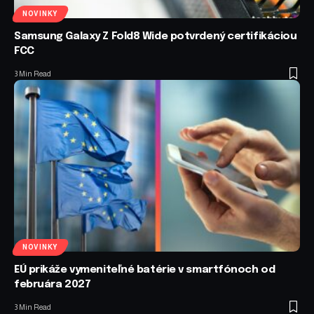
NOVINKY
Samsung Galaxy Z Fold8 Wide potvrdený certifikáciou
FCC
3 Min Read
NOVINKY
EÚ prikáže vymeniteľné batérie v smartfónoch od
februára 2027
3 Min Read