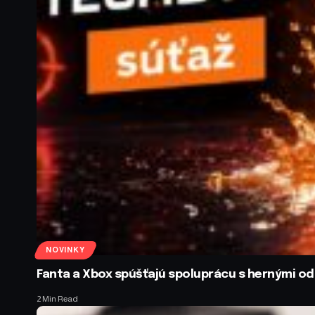
NOVINKY
Fanta a Xbox spúšťajú spoluprácu s hernými 
2 Min Read