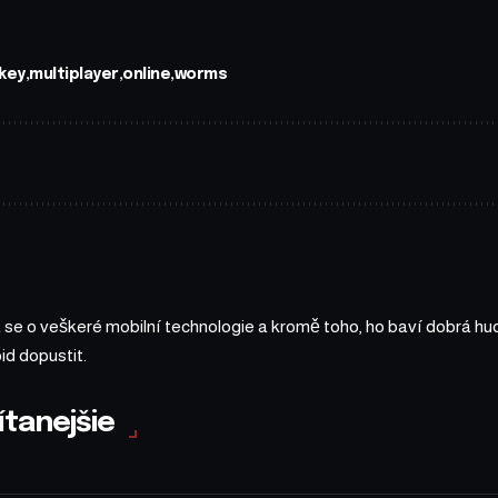
key
multiplayer
online
worms
má se o veškeré mobilní technologie a kromě toho, ho baví dobrá h
id dopustit.
ítanejšie