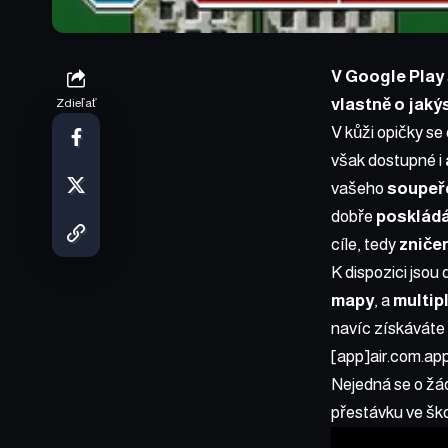
V Google Play 
vlastně o jaký
Zdieľať
V kůži opičky s
však dostupné i
vašeho
soupeř
dobře
posklád
cíle, tedy
zniče
K dispozici jsou
mapy
, a
multip
navíc získáváte 
[app]air.com.a
Nejedná se o žá
přestávku ve ško