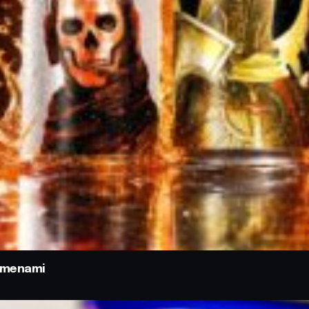
odmenami