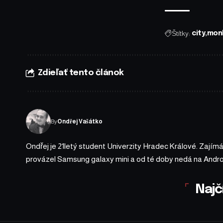
Štítky:
city
mon
Zdieľať tento článok
By
Ondřej Vašátko
Ondřej je 21letý student Univerzity Hradec Králové. Zají
provázel Samsung galaxy mini a od té doby nedá na Andro
Najč