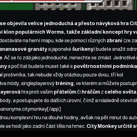
se objevila velice jednoduchá a přesto návyková hra Ci
si klon populárních Worms, takže základní koncept hry v
e dostáváte na herní mapu, kde se pomocí různých
zbraní
(ze z
ananasové
granáty
a japonské
šurikeny
) budete snažit odr
e
. Ač se to zdá jako jednoduché, nenechte se zmást. Jednotlivé
ány
a počítat budete muset také s
povětrnostními
podmínka
ní
protivníka, tak nebude vždy otázkou pouze dvou, tří kol.
 dva módy, singleplayerový
tréning
, ve kterém si můžete postu
layerová
hra proti vašim
přátelům
či
hráčům
z
celého
světa
body, a postupujete do dalších úrovní, čímž si následně otevírát
ppanonyme.citymonkey[/app]
dnou komplexní hru na dlouhé hodiny, avšak na pět minut do au
le se hodí jako zadní část těla na hrnec.
City Monkey určitě s