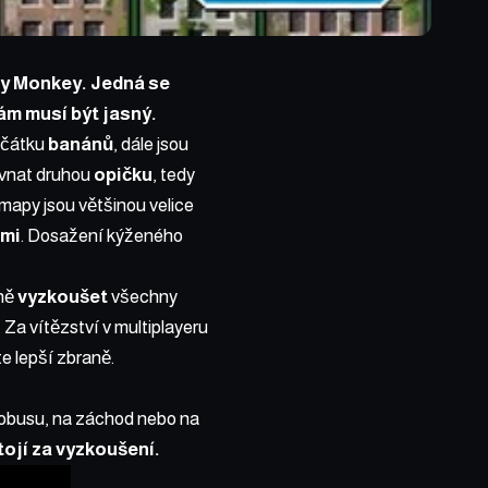
ty Monkey. Jedná se
ám musí být jasný.
ačátku
banánů
, dále jsou
ovnat druhou
opičku
, tedy
 mapy jsou většinou velice
mi
. Dosažení kýženého
pně
vyzkoušet
všechny
. Za vítězství v multiplayeru
e lepší zbraně.
tobusu, na záchod nebo na
tojí za vyzkoušení.