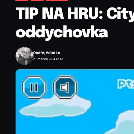
TIP NA HRU: Cit
oddychovka
Ondřej Vašátko
23. marca 2014 12:30