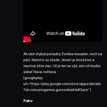
Ak vám chýbal poriadny Zombie masaker, nech sa
páči. Nemrtví sú všade, zbraní je množstvo a
munície ešte viac. Už je len na vás, ako ich budte
sekať hlava-nehlava.
[googleplay
url=“https://play.google.com/store/apps/details
?id=com.pnixgames.gunzombieHellGate“]
Pako