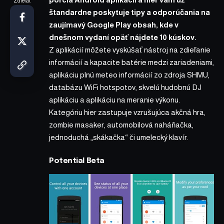
Zdieľať
štandardne poskytuje tipy a odporúčania na
zaujímavý Google Play obsah, kde v
dnešnom vydaní opäť nájdete 10 kúskov.
Z aplikácií môžete vyskúšať nástroj na zdieľanie
informácií a kapacite batérie medzi zariadeniami,
aplikáciu plnú meteo informácií zo zdroja SHMU,
databázu WiFi hotspotov, skvelú hudobnú DJ
aplikáciu a aplikáciu na meranie výkonu.
Kategóriu hier zastupuje vzrušujúca akčná hra,
zombie masaker, automobilová naháňačka,
jednoduchá „skákačka“ či umelecký klavír.
Potential Beta