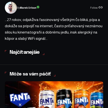
Follow:
Marek Urban
By
...27 rokov, odjakživa fascinovaný všetkým čo bliká, pípa a
dokáže sa pripojiť na internet, často priťahovaný neznámou
silou ku kinematografii a dobrému jedlu, inak alergický na
kôpor a slabý WiFi signál...
Najčítanejšie
Môže sa vám páčiť