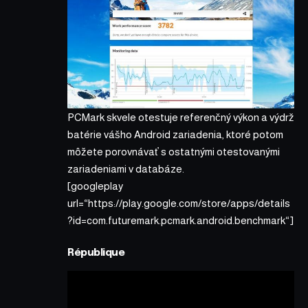
PCMark skvele otestuje referenčný výkon a výdrž
batérie vášho Android zariadenia, ktoré potom
môžete porovnávať s ostatnými otestovanými
zariadeniami v databáze.
[googleplay
url=“https://play.google.com/store/apps/details
?id=com.futuremark.pcmark.android.benchmark“]
République