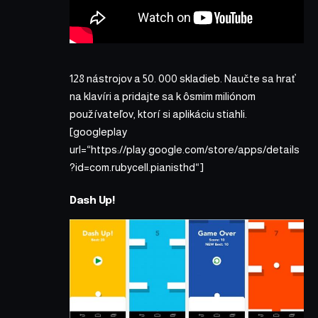
128 nástrojov a 50. 000 skladieb. Naučte sa hrať
na klavíri a pridajte sa k ôsmim miliónom
používateľov, ktorí si aplikáciu stiahli.
[googleplay
url=“https://play.google.com/store/apps/details
?id=com.rubycell.pianisthd“]
Dash Up!