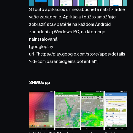
S touto aplikáciou už nezabudnete nabiť žiadne
vaše zariadenie. Aplikácia totižto umožňuje
zobraziť stav batérie na každom Android
zariadení aj Windows PC, na ktorom je
nainštalovaná.
[googleplay
url=“https://play.google.com/store/apps/details
?id=com.paranoidgems.potential“]
SHMUapp