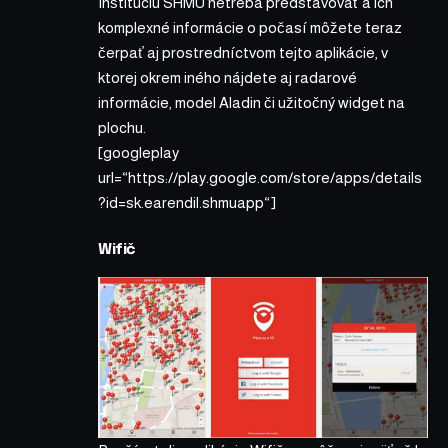
Inštitúciu SHMU netreba predstavovať a ich
komplexné informácie o počasí môžete teraz
čerpať aj prostredníctvom tejto aplikácie, v
ktorej okrem iného nájdete aj radarové
informácie, model Aladin či užitočný widget na
plochu.
[googleplay
url=“https://play.google.com/store/apps/details
?id=sk.earendil.shmuapp“]
Wifič