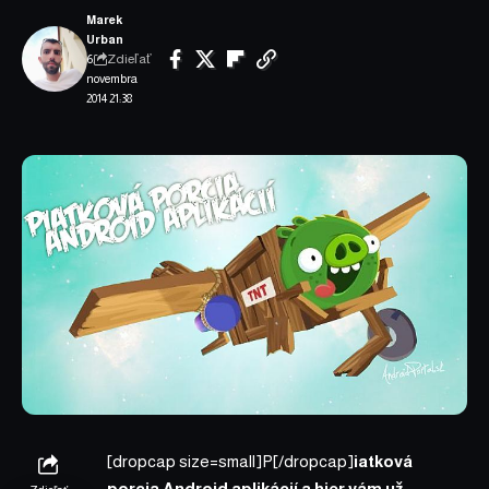
Marek
Urban
Zdieľať
6.
novembra
2014 21:38
[dropcap size=small]P[/dropcap]
iatková
porcia Android aplikácií a hier vám už