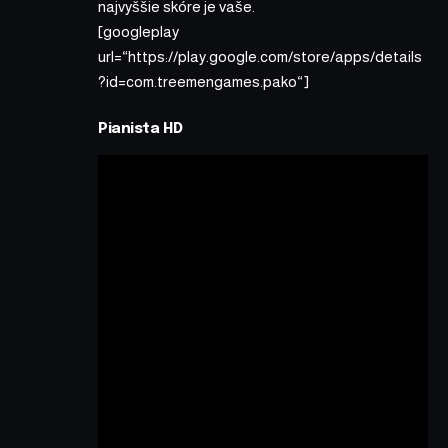
najvyššie skóre je vaše.
[googleplay
url=“https://play.google.com/store/apps/details
?id=com.treemengames.pako“]
Pianista HD