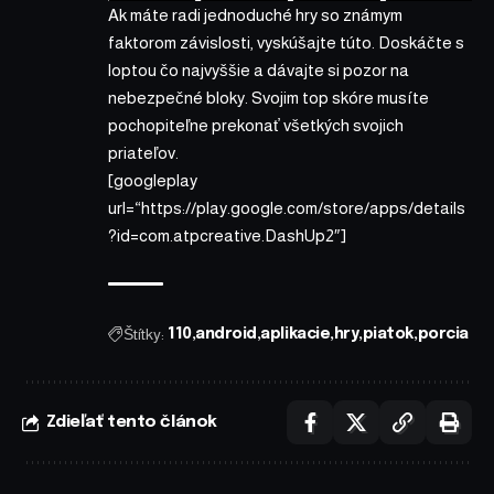
Ak máte radi jednoduché hry so známym
faktorom závislosti, vyskúšajte túto. Doskáčte s
loptou čo najvyššie a dávajte si pozor na
nebezpečné bloky. Svojim top skóre musíte
pochopiteľne prekonať všetkých svojich
priateľov.
[googleplay
url=“https://play.google.com/store/apps/details
?id=com.atpcreative.DashUp2″]
Štítky:
110
android
aplikacie
hry
piatok
porcia
Zdieľať tento článok