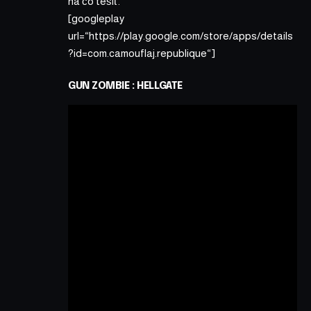
na čo tešiť.
[googleplay
url=“https://play.google.com/store/apps/details
?id=com.camouflaj.republique“]
GUN ZOMBIE : HELLGATE