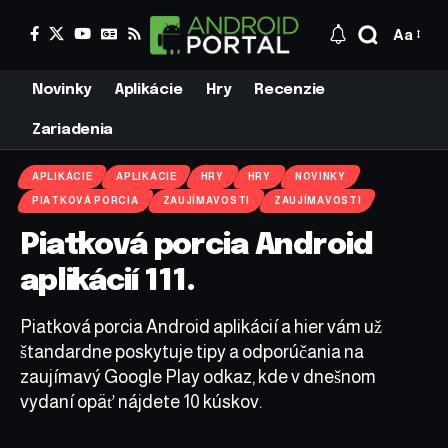
Aa
Novinky
Aplikácie
Hry
Recenzie
Zariadenia
APLIKÁCIE
APLIKÁCIE
HRY
HRY
NOVINKY
PIATKOVÁ PORCIA
ZAUJÍMAVOSTI
ZAUJÍMAVOSTI
Piatková porcia Android
aplikácií 111.
Piatková porcia Android aplikácií a hier vám už
štandardne poskytuje tipy a odporúčania na
zaujímavý Google Play odkaz, kde v dnešnom
vydaní opäť nájdete 10 kúskov.