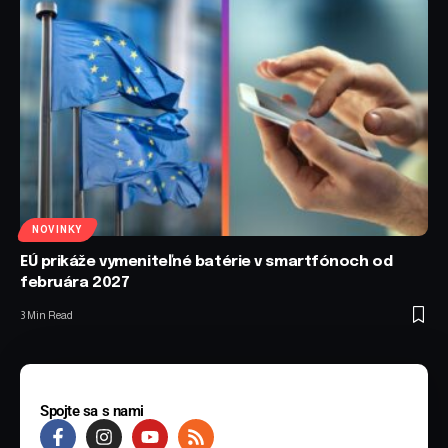
NOVINKY
EÚ prikáže vymeniteľné batérie v smartfónoch od
februára 2027
3 Min Read
Spojte sa s nami