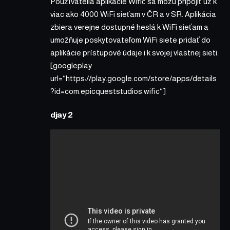
Používatelia aplikácie Wifič sa môžu pripojiť už k
viac ako 4000 WiFi sieťam v ČR a v SR. Aplikácia
zbiera verejne dostupné heslá k WiFi sieťam a
umožňuje poskytovateľom WiFi siete pridať do
aplikácie prístupové údaje i k svojej vlastnej sieti.
[googleplay
url=“https://play.google.com/store/apps/details
?id=com.epicqueststudios.wific“]
djay 2