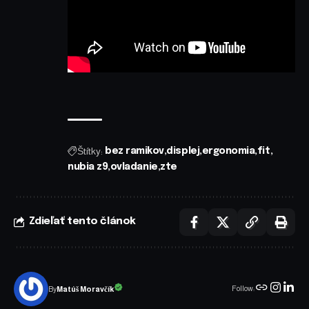
Štítky:
bez ramikov
displej
ergonomia
fit
nubia z9
ovladanie
zte
Zdieľať tento článok
Follow:
Matúš Moravčík
By