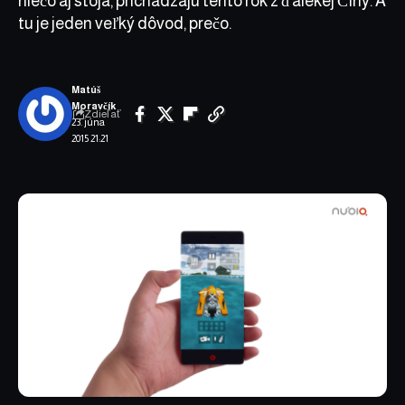
niečo aj stoja, prichádzajú tento rok z ďalekej Číny. A
tu je jeden veľký dôvod, prečo.
Matúš
Moravčík
Zdieľať
23. júna
2015 21:21