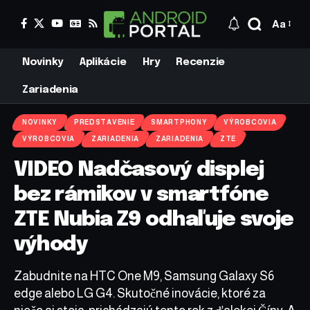
Aa
Novinky
Aplikácie
Hry
Recenzie
Zariadenia
NOVINKY
PREDSTAVENIE
SMARTPHONY
VÝROBCOVIA
VÝROBCOVIA
ZARIADENIA
ZARIADENIA
ZTE
VIDEO Nadčasový displej
bez rámikov v smartfóne
ZTE Nubia Z9 odhaľuje svoje
výhody
Zabudnite na HTC One M9, Samsung Galaxy S6
edge alebo LG G4. Skutočné inovácie, ktoré za