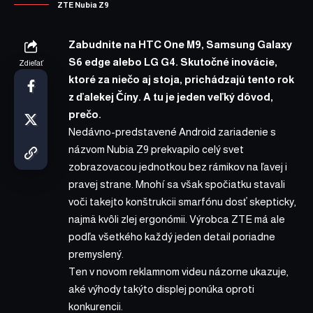
ZTE Nubia Z9
Zabudnite na HTC One M9, Samsung Galaxy
S6 edge alebo LG G4. Skutočné inovácie,
Zdieľať
ktoré za niečo aj stoja, prichádzajú tento rok
z ďalekej Číny. A tu je jeden veľký dôvod,
prečo.
Nedávno-predstavené Android zariadenie s
názvom Nubia Z9 prekvapilo celý svet
zobrazovacou jednotkou bez rámikov na ľavej i
pravej strane. Mnohí sa však spočiatku stavali
voči takejto konštrukcii smarfónu dosť skepticky,
najmä kvôli zlej ergonómii. Výrobca ZTE má ale
podľa všetkého každý jeden detail poriadne
premyslený.
Ten v novom reklamnom videu názorne ukazuje,
aké výhody takýto displej ponúka oproti
konkurencii.