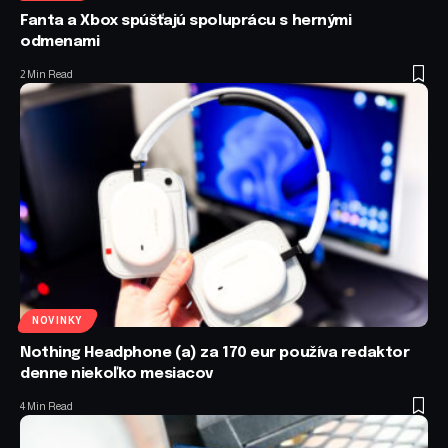
Fanta a Xbox spúšťajú spoluprácu s hernými
odmenami
2 Min Read
NOVINKY
Nothing Headphone (a) za 170 eur používa redaktor
denne niekoľko mesiacov
4 Min Read