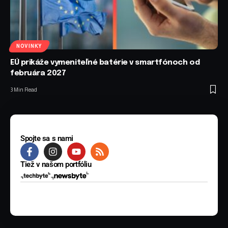
NOVINKY
EÚ prikáže vymeniteľné batérie v smartfónoch od
februára 2027
3 Min Read
Spojte sa s nami
Tiež v našom portfóliu
© 2025 BYTE Media s.r.o. Všetky práva vyhradené.