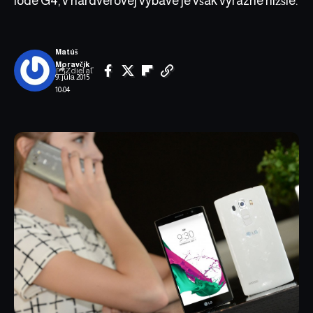
lode G4, v hardvérovej výbave je však výrazne nižšie.
Matúš
Moravčík
Zdieľať
9. júla 2015
10:04