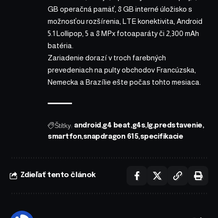
GB operačná pamäť, 8 GB interné úložisko s
možnosťou rozšírenia, LTE konektivita, Android
5.1 Lollipop, 5 a 8 MPx fotoaparáty či 2,300 mAh
batéria.
Zariadenie dorazí v troch farebných
prevedeniach na pulty obchodov Francúzska,
Nemecka a Brazílie ešte počas tohto mesiaca.
Štítky:
android
g4 beat
g4s
lg
predstavenie
smartfon
snapdragon 615
specifikacie
Zdieľať tento článok