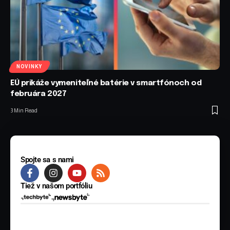
NOVINKY
EÚ prikáže vymeniteľné batérie v smartfónoch od
februára 2027
3 Min Read
Spojte sa s nami
Tiež v našom portfóliu
© 2025 BYTE Media s.r.o. Všetky práva vyhradené.