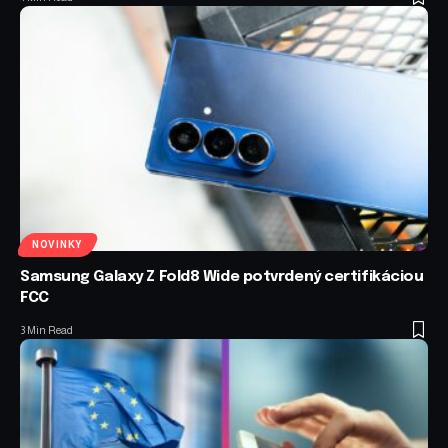
NOVINKY
Samsung Galaxy Z Fold8 Wide potvrdený certifikáciou
FCC
3 Min Read