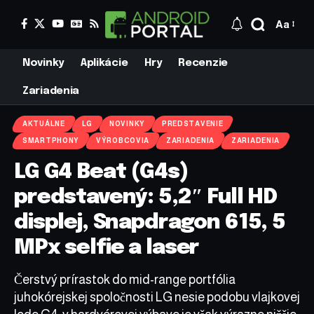
Aa
Novinky
Aplikácie
Hry
Recenzie
Zariadenia
AKTUÁLNE
LG
NOVINKY
PREDSTAVENIE
SMARTPHONY
VÝROBCOVIA
ZARIADENIA
ZARIADENIA
LG G4 Beat (G4s)
predstavený: 5,2″ Full HD
displej, Snapdragon 615, 5
MPx selfie a laser
Čerstvý prírastok do mid-range portfólia
juhokórejskej spoločnosti LG nesie podobu vlajkovej