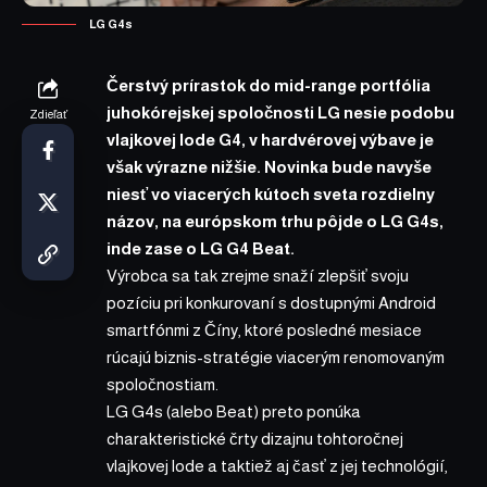
LG G4s
Čerstvý
prírastok
do mid-range portfólia
juhokórejskej spoločnosti LG nesie podobu
Zdieľať
vlajkovej lode G4, v hardvérovej výbave je
však výrazne nižšie. Novinka bude navyše
niesť vo viacerých kútoch sveta rozdielny
názov, na európskom trhu pôjde o LG G4s,
inde zase o LG G4 Beat.
Výrobca sa tak zrejme snaží zlepšiť svoju
pozíciu pri konkurovaní s dostupnými Android
smartfónmi z Číny, ktoré posledné mesiace
rúcajú biznis-stratégie viacerým renomovaným
spoločnostiam.
LG G4s
(alebo Beat) preto ponúka
charakteristické črty dizajnu tohtoročnej
vlajkovej lode a taktiež aj časť z jej technológií,