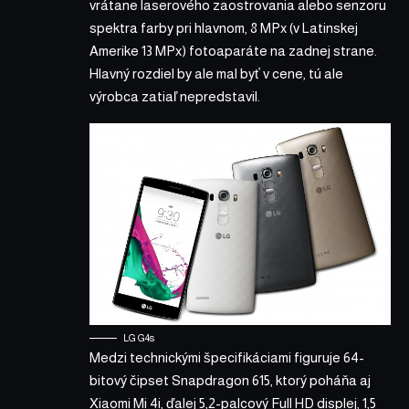
vrátane laserového zaostrovania alebo senzoru
spektra farby pri hlavnom, 8 MPx (v Latinskej
Amerike 13 MPx) fotoaparáte na zadnej strane.
Hlavný rozdiel by ale mal byť v cene, tú ale
výrobca zatiaľ nepredstavil.
LG G4s
Medzi technickými špecifikáciami figuruje 64-
bitový čipset Snapdragon 615, ktorý poháňa aj
Xiaomi Mi 4i, ďalej 5,2-palcový Full HD displej, 1,5