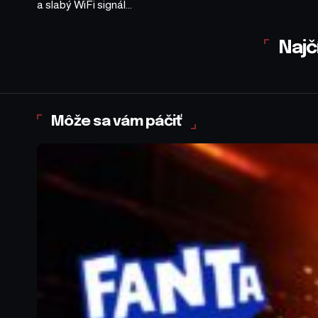
a slabý WiFi signál...
Najč
Môže sa vám páčiť