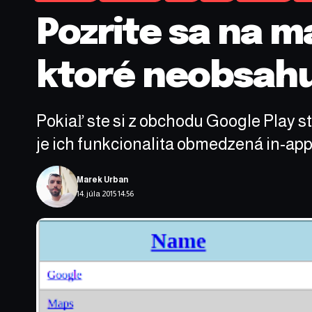
Pozrite sa na ma
ktoré neobsahu
Pokiaľ ste si z obchodu Google Play sti
je ich funkcionalita obmedzená in-a
Marek Urban
14. júla 2015 14:56