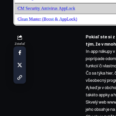
Pokiaľ ste si z
tým, že v mno
Zdieľať
In-app nákupy v 
poprípade odomkn
funkcií či vlastno
Čo sa týka hier,
všeobecný progr
Aj keď je v obch
takéto appky a hr
Skvelý web
www
jeho obsah je na