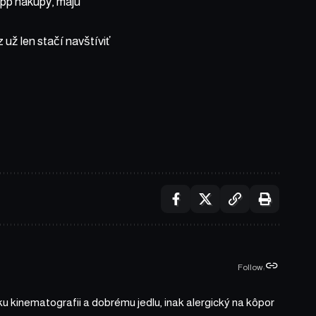
app nákupy, majú
 už len stačí navštíviť
Follow:
ku kinematografii a dobrému jedlu, inak alergický na kôpor