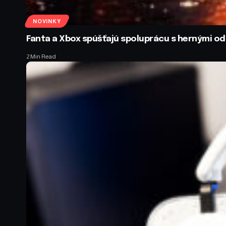
NOVINKY
Fanta a Xbox spúšťajú spoluprácu s hernými 
2 Min Read