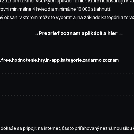
 zoznam takmer všetkých aplikácií a hier, ktoré neobsahujú in-
ovni minimálne 4 hviezd a minimálne 10 000 stiahnutí.
ný obsah, v ktorom môžete vyberať aj na základe kategórii a teraz
→
Prezrieť zoznam aplikácií a hier
←
free
hodnotenie
hry
in-app
kategorie
zadarmo
zoznam
a dokáže sa pripojiť na internet, často priťahovaný neznámou silou 