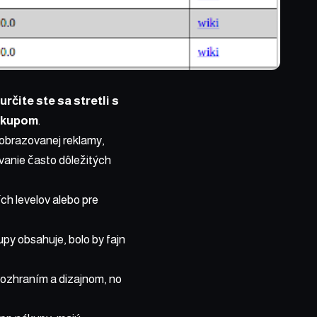
rčite ste sa stretli s
nákupom
.
zobrazovanej reklamy,
vanie často dôležitých
ch levelov alebo pre
upy obsahuje, bolo by fajn
rozhraním a dizajnom, no