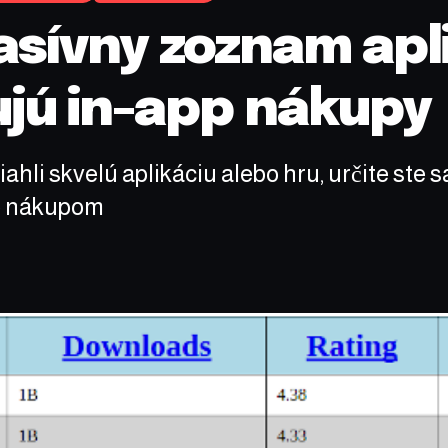
sívny zoznam aplik
jú in-app nákupy
ahli skvelú aplikáciu alebo hru, určite ste 
pp nákupom