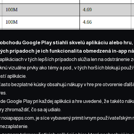
 obchodu Google Play stiahli skvelú aplikáciu alebo hru, u
hých prípadoch je ich funkcionalita obmedzená in-app 
aplikáciach v tých lepších prípadoch slúžia len na odstránenie 
ú vizuálne prvky ako témy a pod., v tých horších blokujú použí
stí aplikácie.
 často bezplatné kúsky obsahujú nákupy v hre pre otvorenie ďalší
es.
ode Google Play pri každej aplikácii a hre uvedené, že takéto nák
y zhromaždiť, čo sa aj udialo.
.noiapapps.com
, je síce vybavený primitívnym používateľským 
 nezaplatenie.