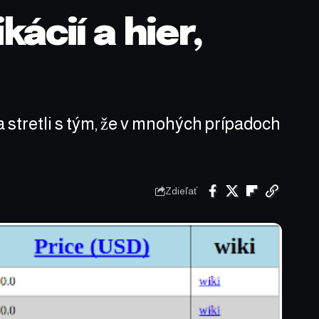
ácií a hier,
sa stretli s tým, že v mnohých prípadoch
Zdieľať