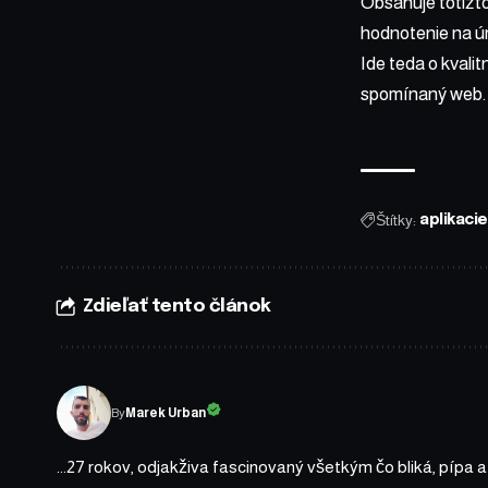
Obsahuje totižto
hodnotenie na úr
Ide teda o kvalit
spomínaný web.
Štítky:
aplikacie
Zdieľať tento článok
By
Marek Urban
...27 rokov, odjakživa fascinovaný všetkým čo bliká, pípa 