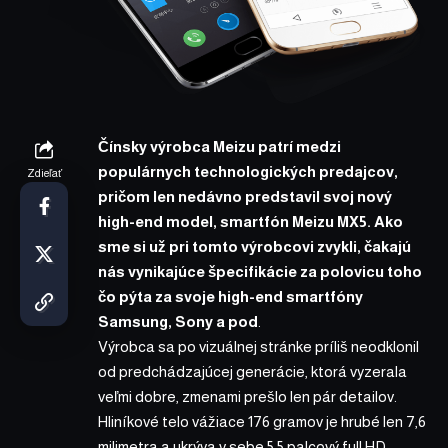
Čínsky výrobca Meizu patrí medzi
populárnych technologických predajcov,
Zdieľať
pričom len nedávno predstavil svoj nový
high-end model, smartfón Meizu MX5. Ako
sme si už pri tomto výrobcovi zvykli, čakajú
nás vynikajúce špecifikácie za polovicu toho
čo pýta za svoje high-end smartfóny
Samsung, Sony a pod
.
Výrobca sa po vizuálnej stránke príliš neodklonil
od predchádzajúcej generácie, ktorá vyzerala
veľmi dobre, zmenami prešlo len pár detailov.
Hliníkové telo vážiace 176 gramov je hrubé len 7,6
milimetra a ukrýva v sebe 5,5 palcový full HD