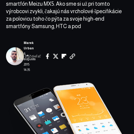
smartfón Meizu MX5. Ako sme si už pri tomto
výrobcovi zvykli, čakajú nás vrcholové špecifikácie
za polovicu toho čo pýta za svoje high-end
smartfóny Samsung, HTC a pod
Marek
Urban
6.
Zdieľať
augusta
2015
14:35