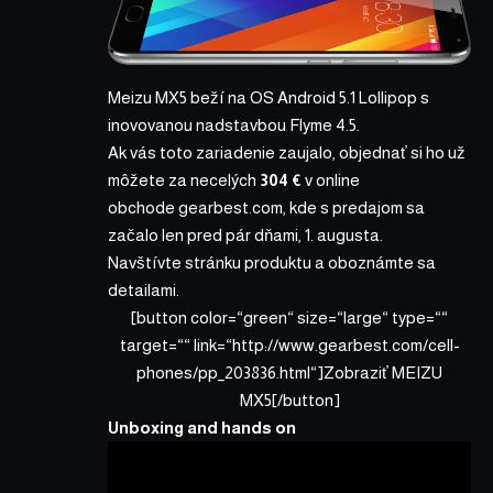
Meizu MX5 beží na OS Android 5.1 Lollipop s
inovovanou nadstavbou Flyme 4.5.
Ak vás toto zariadenie zaujalo, objednať si ho už
môžete za necelých
304 €
v online
obchode
gearbest.com
, kde s predajom sa
začalo len pred pár dňami, 1. augusta.
Navštívte stránku produktu a oboznámte sa
detailami.
[button color=“green“ size=“large“ type=““
target=““ link=“http://www.gearbest.com/cell-
phones/pp_203836.html“]Zobraziť MEIZU
MX5[/button]
Unboxing and hands on