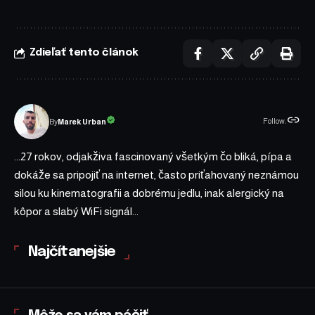
Zdieľať tento článok
Follow:
Marek Urban
By
...27 rokov, odjakživa fascinovaný všetkým čo bliká, pípa a
dokáže sa pripojiť na internet, často priťahovaný neznámou
silou ku kinematografii a dobrému jedlu, inak alergický na
kôpor a slabý WiFi signál...
Najčítanejšie