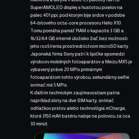
SuperAMOLED displej s hustotou pixelov na
palec 401 ppi, pod ktorým bije srdce v podobe
64-bitového octa-core procesoru Helio X10.
Tomu pomáha pamäť RAM o kapacite 3 GB a
16/32/64 GB interné úložisko žiaľ, bez možnosti
jeho rozšírenia prostredníctvom microSD karty.
Japonská firma Sony patrí k špičke spomedzi
výrobcov mobilných fotoaparátov a Meizu MX5 je
vybavený práve 20 MPix primárnym
fotoaparátom tohto výrobcu, sekundárny selfie
snímač má 5 MPix.
K ďalším technickým zaujímavostiam patria
napríklad sloty na dve SIM karty, snímač
odtlačkov prstov alebo technológia mCharge,
ktorá 3150 mAh batériu nabije na polovicu za cca
30 minút.