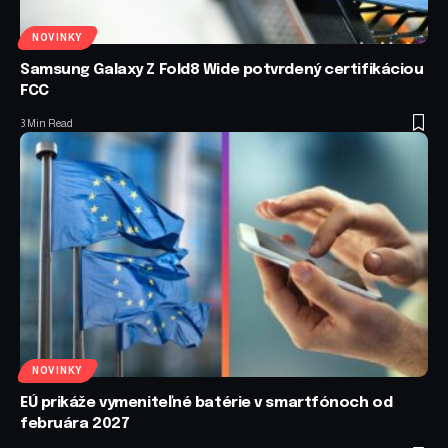
NOVINKY
Samsung Galaxy Z Fold8 Wide potvrdený certifikáciou
FCC
3 Min Read
NOVINKY
EÚ prikáže vymeniteľné batérie v smartfónoch od
februára 2027