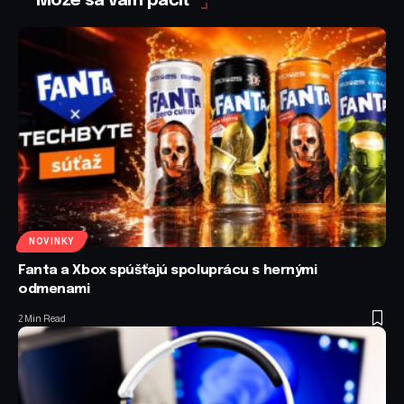
Môže sa vám páčiť
NOVINKY
Fanta a Xbox spúšťajú spoluprácu s hernými
odmenami
2 Min Read