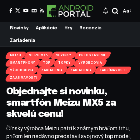
Aa
Novinky
Aplikácie
Hry
Recenzie
Zariadenia
MEIZU
MEIZU MX5
NOVINKY
PREDSTAVENIE
SMARTPHONY
TOP
TOPKY
VÝROBCOVIA
VÝROBCOVIA
ZARIADENIA
ZARIADENIA
ZAUJÍMAVOSTI
ZAUJÍMAVOSTI
Objednajte si novinku,
smartfón Meizu MX5 za
skvelú cenu!
Čínsky výrobca Meizu patrí k známym hráčom trhu,
pričom len nedávno predstavil svoj nový top model,