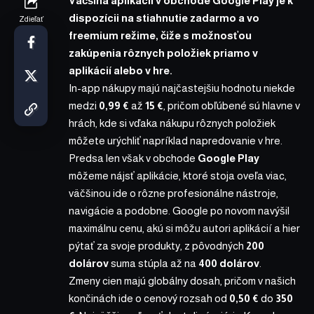
Väčšina aplikácií v obchode Google Play je k
dispozícii na stiahnutie zadarmo a vo
Zdieľať
freemium režime, čiže s možnosťou
zakúpenia rôznych položiek priamo v
aplikácií alebo v hre.
In-app nákupy majú najčastejšiu hodnotu niekde
medzi
0,99 €
až
15 €
, pričom obľúbené sú hlavne v
hrách, kde si vďaka nákupu rôznych položiek
môžete urýchliť napríklad napredovanie v hre.
Predsa len však v obchode
Google Play
môžeme nájsť aplikácie, ktoré stoja oveľa viac,
väčšinou ide o rôzne profesionálne nástroje,
navigácie a podobne. Google po novom navýšil
maximálnu cenu, akú si môžu autori aplikácií a hier
pýtať za svoje produkty, z pôvodných
200
dolárov
suma stúpla až na
400 dolárov
.
Zmeny cien majú globálny dosah, pričom v našich
končinách ide o cenový rozsah od
0,50 €
do
350