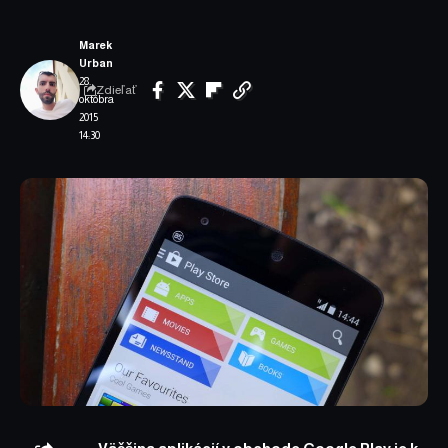
Marek
Urban
28.
Zdieľať
októbra
2015
14:30