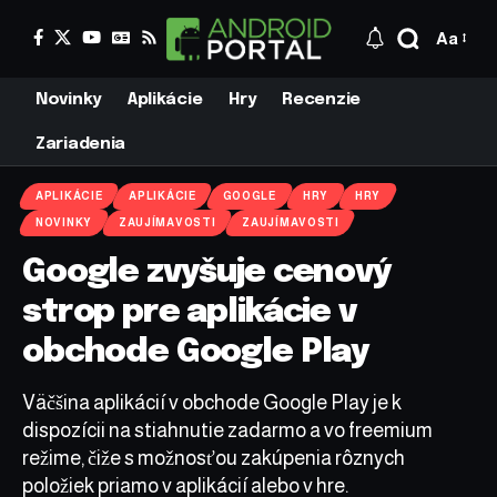
Aa
Novinky
Aplikácie
Hry
Recenzie
Zariadenia
APLIKÁCIE
APLIKÁCIE
GOOGLE
HRY
HRY
NOVINKY
ZAUJÍMAVOSTI
ZAUJÍMAVOSTI
Google zvyšuje cenový
strop pre aplikácie v
obchode Google Play
Väčšina aplikácií v obchode Google Play je k
dispozícii na stiahnutie zadarmo a vo freemium
režime, čiže s možnosťou zakúpenia rôznych
položiek priamo v aplikácií alebo v hre.