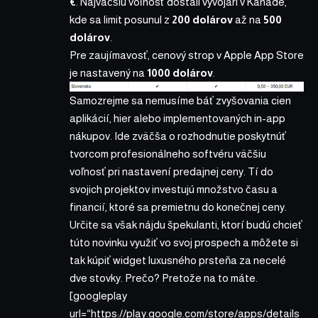
€
. Najväčšiu voľnosť dostali vývojári v Kanade,
kde sa limit posunul z
200 dolárov
až na
500
dolárov
.
Pre zaujímavosť, cenový strop v Apple App Store
je nastavený na
1000 dolárov
.
Samozrejme sa nemusíme báť zvyšovania cien
aplikácií, hier alebo implementovaných in-app
nákupov. Ide zväčša o rozhodnutie poskytnúť
tvorcom profesionálneho softvéru väčšiu
voľnosť pri nastavení predajnej ceny. Tí do
svojich projektov investujú množstvo času a
financií, ktoré sa premietnu do konečnej ceny.
Určite sa však nájdu špekulanti, ktorí budú chcieť
túto novinku využiť vo svoj prospech a môžete si
tak kúpiť widget luxusného prsteňa za necelé
dve stovky. Prečo? Pretože na to máte.
[googleplay
url=“https://play.google.com/store/apps/details