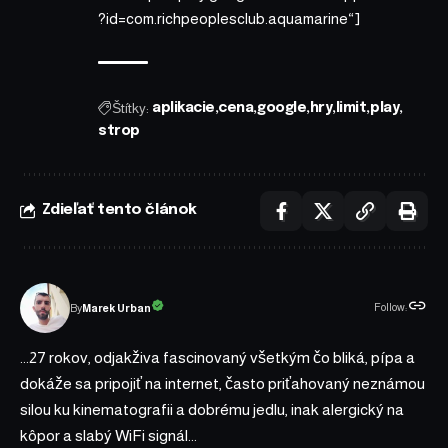
?id=com.richpeoplesclub.aquamarine“]
Štítky:
aplikacie
cena
google
hry
limit
play
strop
Zdieľať tento článok
Follow:
Marek Urban
By
...27 rokov, odjakživa fascinovaný všetkým čo bliká, pípa a
dokáže sa pripojiť na internet, často priťahovaný neznámou
silou ku kinematografii a dobrému jedlu, inak alergický na
kôpor a slabý WiFi signál...