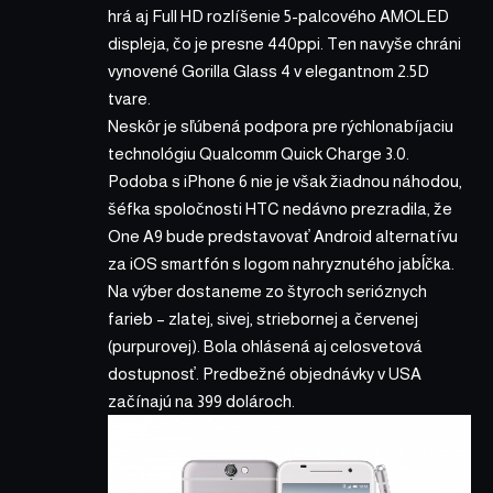
hrá aj Full HD rozlíšenie 5-palcového AMOLED
displeja, čo je presne 440ppi. Ten navyše chráni
vynovené Gorilla Glass 4 v elegantnom 2.5D
tvare.
Neskôr je sľúbená podpora pre rýchlonabíjaciu
technológiu Qualcomm Quick Charge 3.0.
Podoba s iPhone 6 nie je však žiadnou náhodou,
šéfka spoločnosti HTC nedávno prezradila
, že
One A9 bude predstavovať Android alternatívu
za iOS smartfón s logom nahryznutého jabĺčka.
Na výber dostaneme zo štyroch serióznych
farieb – zlatej, sivej, striebornej a červenej
(purpurovej). Bola ohlásená aj celosvetová
dostupnosť. Predbežné objednávky v USA
začínajú na 399 dolároch.