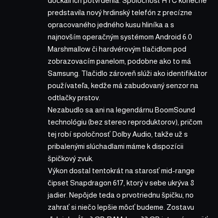
dočkali ich potvrdenia. Spoločnosť HTC konečne
predstavila nový hrdinský telefón z precízne
opracovaného jedného kusu hliníka a s
najnovším operačným systémom Android 6.0
Marshmallow či hardvérovým tlačidlom pod
zobrazovacím panelom, podobne ako to má
Samsung. Tlačidlo zároveň slúži ako identifikátor
používateľa, kedže má zabudovaný senzor na
odtlačky prstov.
Nezabudlo sa ani na legendárnu BoomSound
technológiu (bez stereo reproduktorov), pričom
tej robí spoločnosť Dolby Audio, takže už s
pribalenými slúchadlami máme k dispozícii
špičkový zvuk.
Výkon dostal tentokrát na starosť mid-range
čipset Snapdragon 617, ktorý v sebe ukrýva 8
jadier. Nepôjde teda o prvotriednu špičku, no
zahrať si niečo lepšie môcť budeme. Zostavu