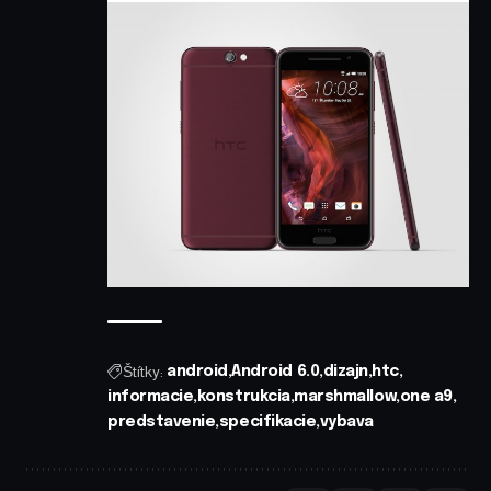
Štítky:
android
Android 6.0
dizajn
htc
informacie
konstrukcia
marshmallow
one a9
predstavenie
specifikacie
vybava