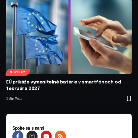
NOVINKY
EÚ prikáže vymeniteľné batérie v smartfónoch od
februára 2027
3 Min Read
Spojte sa s nami