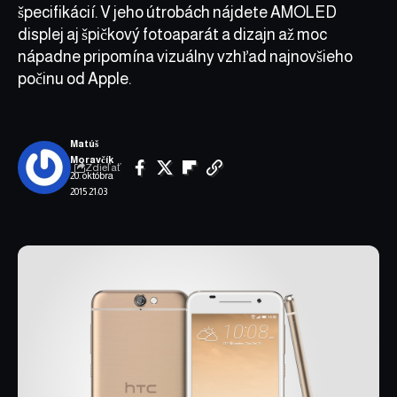
špecifikácií. V jeho útrobách nájdete AMOLED
displej aj špičkový fotoaparát a dizajn až moc
nápadne pripomína vizuálny vzhľad najnovšieho
počinu od Apple.
Matúš
Moravčík
Zdieľať
20. októbra
2015 21:03