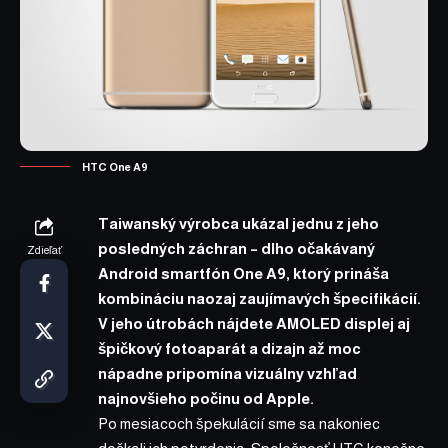
HTC One A9
Taiwanský výrobca ukázal jednu z jeho
posledných záchran – dlho očakávaný
Zdieľať
Android smartfón One A9, ktorý prináša
kombináciu naozaj zaujímavých špecifikácií.
V jeho útrobách nájdete AMOLED displej aj
špičkový fotoaparát a dizajn až moc
nápadne pripomína vizuálny vzhľad
najnovšieho počinu od Apple.
Po mesiacoch špekulácií sme sa nakoniec