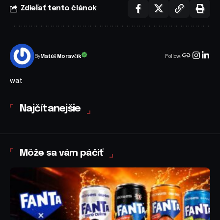
Zdieľať tento článok
Follow:
Matúš Moravčík
By
wat
Najčítanejšie
Môže sa vám páčiť