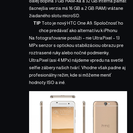
ďalej dopĺňa 3 GB RAM-ka a 32 GB interná pamäť
(lacnejšia verzia má 16 GB a 2 GB RAM) vrátane
žiadaného slotu microSD.
TIP
Toto je nový HTC One A9: Spoločnosť ho
chce predávať ako alternatívu k iPhonu
Na fotografovanie poslúži – nie UltraPixel – 13
MPx senzor s optickou stabilizáciou obrazu pre
roztrasené ruky alebo nočné podmienky.
UltraPixel (asi 4 MPx) nájdeme vpredu na svetlé
selfie zábery našich tvárí. Vhodne však padne aj
profesionálny režim, kde si môžeme meniť
hodnoty ISO a iné.