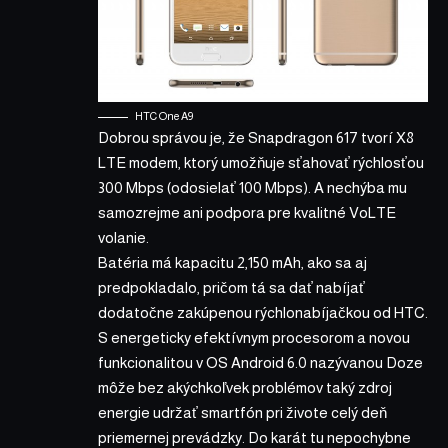
HTC One A9
Dobrou správou je, že Snapdragon 617 tvorí X8
LTE modem, ktorý umožňuje sťahovať rýchlosťou
300 Mbps (odosielať 100 Mbps). A nechýba mu
samozrejme ani podpora pre kvalitné VoLTE
volanie.
Batéria má kapacitu 2,150 mAh, ako sa aj
predpokladalo, pričom tá sa dať nabíjať
dodatočne zakúpenou rýchlonabíjačkou od HTC.
S energeticky efektívnym procesorom a novou
funkcionalitou v OS Android 6.0 nazývanou Doze
môže bez akýchkoľvek problémov taký zdroj
energie udržať smartfón pri živote celý deň
priemernej prevádzky. Do karát tu nepochybne