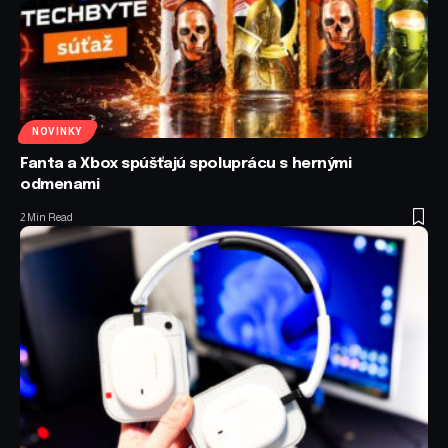
NOVINKY
Fanta a Xbox spúšťajú spoluprácu s hernými
odmenami
2 Min Read