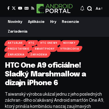
Aa
Novinky
Aplikácie
Hry
Recenzie
Zariadenia
AKTUÁLNE
HTC
HTC ONE M9
NOVINKY
PREDSTAVENIE
SMARTPHONY
VÝROBCOVIA
ZARIADENIA
ZARIADENIA
HTC One A9 oficiálne!
Sladký Marshmallow a
dizajn iPhone 6
Taiwanský výrobca ukázal jednu z jeho posledných
záchran - dlho očakávaný Android smartfón One A9,
ktorý prináša kombináciu naozaj zaujímavých