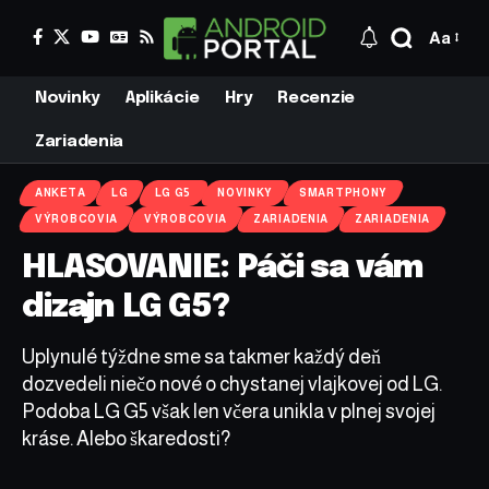
Aa
Novinky
Aplikácie
Hry
Recenzie
Zariadenia
ANKETA
LG
LG G5
NOVINKY
SMARTPHONY
VÝROBCOVIA
VÝROBCOVIA
ZARIADENIA
ZARIADENIA
HLASOVANIE: Páči sa vám
dizajn LG G5?
Uplynulé týždne sme sa takmer každý deň
dozvedeli niečo nové o chystanej vlajkovej od LG.
Podoba LG G5 však len včera unikla v plnej svojej
kráse. Alebo škaredosti?