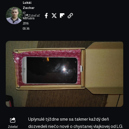
Lukáš
Zachar
17.
Zdieľať
februára
2016
00:36
Uplynulé týždne sme sa takmer každý deň
dozvedeli niečo nové o chystanej vlajkovej od LG.
Zdieľať