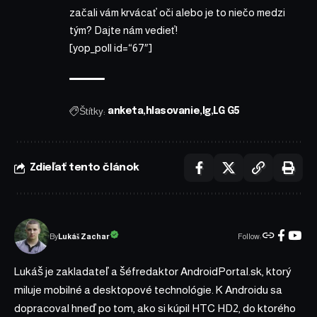
začali vám krvácať oči alebo je to niečo medzi
tým? Dajte nám vedieť!
[yop_poll id=“67″]
Štítky:
anketa
hlasovanie
lg
LG G5
Zdieľať tento článok
Follow:
Lukáš Zachar
By
Lukáš je zakladateľ a šéfredaktor AndroidPortal.sk, ktorý
miluje mobilné a desktopové technológie. K Androidu sa
dopracoval hneď po tom, ako si kúpil HTC HD2, do ktorého