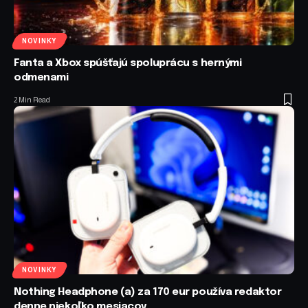
NOVINKY
Fanta a Xbox spúšťajú spoluprácu s hernými
odmenami
2 Min Read
NOVINKY
Nothing Headphone (a) za 170 eur používa redaktor
denne niekoľko mesiacov