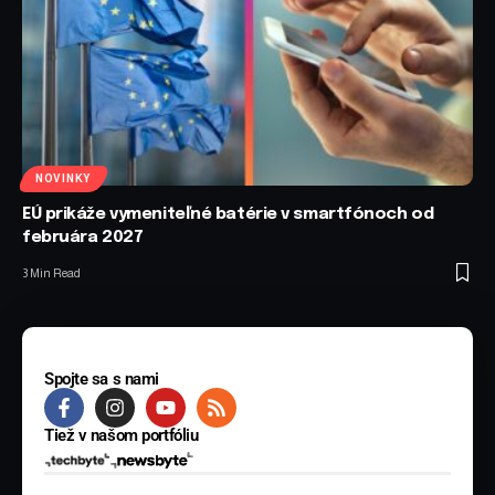
NOVINKY
EÚ prikáže vymeniteľné batérie v smartfónoch od
februára 2027
3 Min Read
Spojte sa s nami
Tiež v našom portfóliu
© 2025 BYTE Media s.r.o. Všetky práva vyhradené.