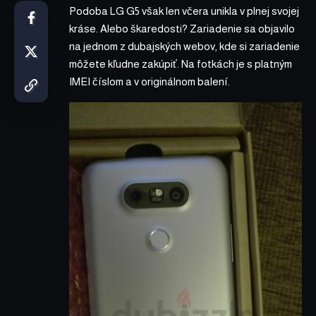
Podoba LG G5 však len včera
unikla v plnej svojej
kráse
. Alebo škaredosti? Zariadenie sa objavilo
na jednom z dubajských webov, kde si zariadenie
môžete kľudne zakúpiť. Na fotkách je s platným
IMEI číslom a v originálnom balení.