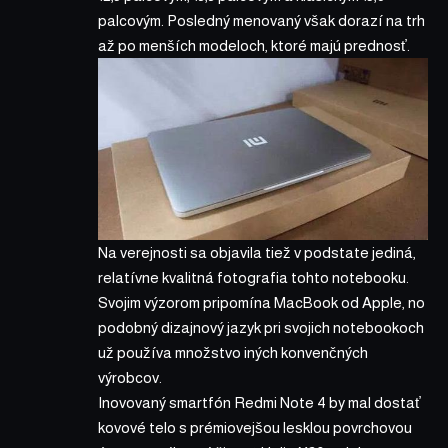
palcovým. Posledný menovaný však dorazí na trh
až po menších modeloch, ktoré majú prednosť.
Na verejnosti sa objavila tiež v podstate jediná,
relatívne kvalitná fotografia tohto notebooku.
Svojim výzorom pripomína MacBook od Apple, no
podobný dizajnový jazyk pri svojich notebookoch
už používa množstvo iných konvenčných
výrobcov.
Inovovaný smartfón Redmi Note 4 by mal dostať
kovové telo s prémiovejšou lesklou povrchovou