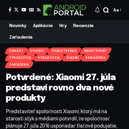
Aa
Novinky
Aplikácie
Hry
Recenzie
Zariadenia
DOHADY
NOVINKY
PREDSTAVENIE
SMARTPHONY
VÝROBCOVIA
VÝROBCOVIA
XIAOMI
ZARIADENIA
ZARIADENIA
Potvrdené: Xiaomi 27. júla
predstaví rovno dva nové
produkty
Predstaviteľ spoločnosti Xiaomi, ktorý má na
starosti styk s médiami potvrdil, že spoločnosť
plánuje 27. júla 2016 usporiadať tlačové podujatie,