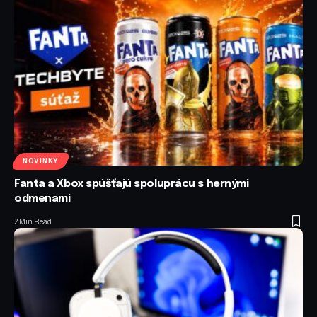
NOVINKY
Fanta a Xbox spúšťajú spoluprácu s hernými
odmenami
2 Min Read