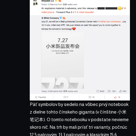
Päť symbolov by sedelo na vôbec prvý notebook
z dielne tohto čínskeho giganta (v čínštine 小米
笔记本). O tomto notebooku v podstate nevieme
skoro nič. Na trh by mali prísť tri varianty, počnúc
12,5 palcovým, 13,3 palcovým a klasickým 15,6