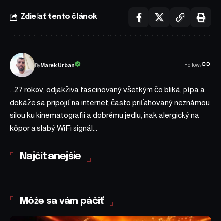
Zdieľať tento článok
Follow:
Marek Urban
By
...27 rokov, odjakživa fascinovaný všetkým čo bliká, pípa a
dokáže sa pripojiť na internet, často priťahovaný neznámou
silou ku kinematografii a dobrému jedlu, inak alergický na
kôpor a slabý WiFi signál...
Najčítanejšie
Môže sa vám páčiť