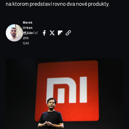
na ktorom predstaví rovno dva nové produkty.
Marek
Urban
Zdieľať
16. júla
2016
12:43