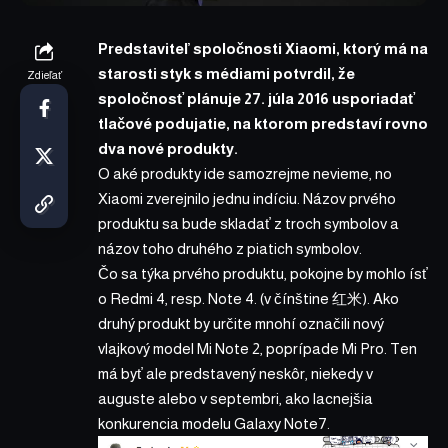
Predstaviteľ spoločnosti Xiaomi, ktorý má na
starosti styk s médiami potvrdil, že
Zdieľať
spoločnosť plánuje 27. júla 2016 usporiadať
tlačové podujatie, na ktorom predstaví rovno
dva nové produkty.
O aké produkty ide samozrejme nevieme, no
Xiaomi zverejnilo jednu indíciu. Názov prvého
produktu sa bude skladať z troch symbolov a
názov toho druhého z piatich symbolov.
Čo sa týka prvého produktu, pokojne by mohlo ísť
o Redmi 4, resp. Note 4. (v čínštine 红米). Ako
druhý produkt by určite mnohí označili nový
vlajkový model Mi Note 2, poprípade Mi Pro. Ten
má byť ale predstavený neskôr, niekedy v
auguste alebo v septembri, ako lacnejšia
konkurencia modelu Galaxy Note7.