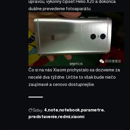
úpravou, výkonný čipset Helio X20 a dokonca
duálne prevedenie fotoaparátu.
Čo si na nás Xiaomi prichystalo sa dozvieme za
necelé dva týždne. Určite to však bude niečo
zaujímavé a cenovo dostupnejšie.
Štítky:
4
note
notebook
parametre
predstavenie
redmi
xiaomi