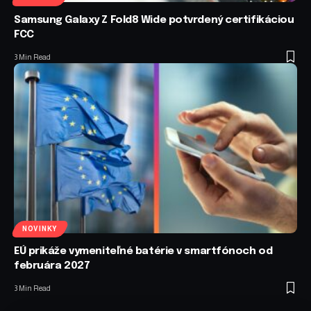
Samsung Galaxy Z Fold8 Wide potvrdený certifikáciou
FCC
3 Min Read
NOVINKY
EÚ prikáže vymeniteľné batérie v smartfónoch od
februára 2027
3 Min Read