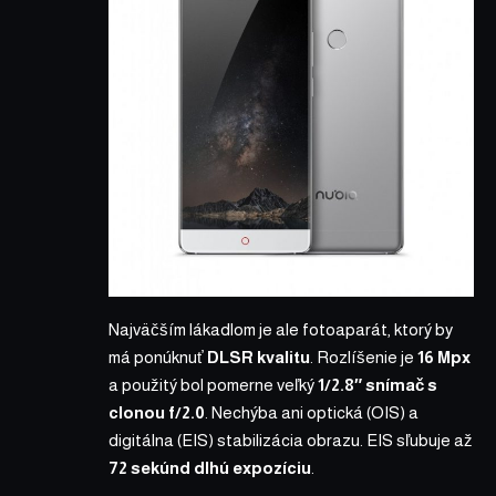
Najväčším lákadlom je ale fotoaparát, ktorý by
má ponúknuť
DLSR kvalitu
. Rozlíšenie je
16 Mpx
a použitý bol pomerne veľký
1/2.8″ snímač s
clonou f/2.0
. Nechýba ani optická (OIS) a
digitálna (EIS) stabilizácia obrazu. EIS sľubuje až
72 sekúnd dlhú expozíciu
.