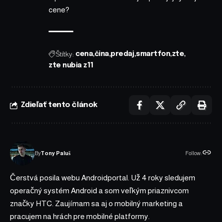
cene?
Štítky:
cena
čina
predaj
smartfon
zte
zte nubia z11
Zdieľať tento článok
Follow:
By
Tony Paluš
Čerstvá posila webu Androidportal. Už 4 roky sledujem
operačný systém Android a som veľkým priaznivcom
značky HTC. Zaujímam sa aj o mobilný marketing a
pracujem na hrách pre mobilné platformy.