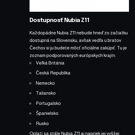
Dostupnosť Nubia Z11
Každopádne Nubia Z11 nebude hneď zo začiatku
dostupná na Slovensku, avšak vedľa u bratov
Čechov si ju budete môcť oficiálne zakúpiť. Tu je
zoznam podporovaných európskych krajín:
Veľká Británia
Česká Republika
Nemecko
Taliansko
Portugalsko
Španielsko
Rusko
Oplatí sa stále Nubia Z11 aj napriek jej vyššej