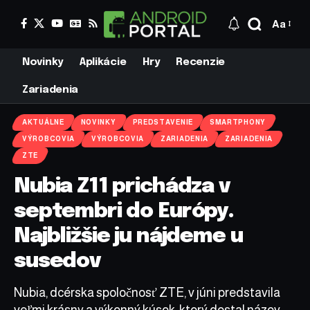
Aa
Novinky
Aplikácie
Hry
Recenzie
Zariadenia
AKTUÁLNE
NOVINKY
PREDSTAVENIE
SMARTPHONY
VÝROBCOVIA
VÝROBCOVIA
ZARIADENIA
ZARIADENIA
ZTE
Nubia Z11 prichádza v
septembri do Európy.
Najbližšie ju nájdeme u
susedov
Nubia, dcérska spoločnosť ZTE, v júni predstavila
veľmi krásny a výkonný kúsok, ktorý dostal názov