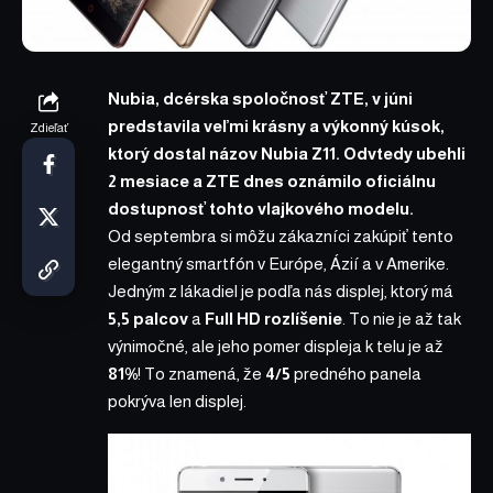
Nubia, dcérska spoločnosť ZTE, v júni
predstavila veľmi krásny a výkonný kúsok,
Zdieľať
ktorý dostal názov
Nubia Z11
. Odvtedy ubehli
2 mesiace a ZTE dnes oznámilo oficiálnu
dostupnosť tohto vlajkového modelu.
Od septembra si môžu zákazníci zakúpiť tento
elegantný smartfón v Európe, Ázií a v Amerike.
Jedným z lákadiel je podľa nás displej, ktorý má
5,5 palcov
a
Full HD
rozlíšenie
. To nie je až tak
výnimočné, ale jeho pomer displeja k telu je až
81%
! To znamená, že
4/5
predného panela
pokrýva len displej.