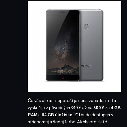
Čo vás ale asi nepoteší je cena zariadenia. Tá
vyskočila z pôvodných 340 € až na
500 €
za
4 GB
RAM
a
64 GB úložisko
. Z11 bude dostupná v
striebornej a šedej farbe. Ak chcete zlaté