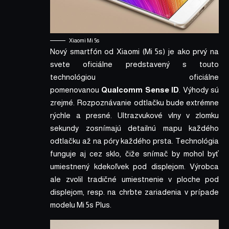
Xiaomi Mi 5s
Nový smartfón od Xiaomi (Mi 5s) je ako prvý na
svete oficiálne predstavený s touto
technológiou oficiálne
pomenovanou
Qualcomm Sense ID
. Výhody sú
zrejmé. Rozpoznávanie odtlačku bude extrémne
rýchle a presné. Ultrazvukové vlny v zlomku
sekundy zosnímajú detailnú mapu každého
odtlačku až na póry každého prsta. Technológia
funguje aj cez sklo, čiže snímač by mohol byť
umiestnený kdekoľvek pod displejom. Výrobca
ale zvolil tradičné umiestnenie v ploche pod
displejom, resp. na chrbte zariadenia v prípade
modelu Mi 5s Plus.