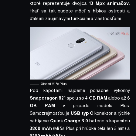
ktoré reprezentuje dvojica
13 Mpx snímačov.
Hrať sa tak budete môcť s hĺbkou ostrosti a
ďalšími zaujímavými funkciami a vlastnosťami.
Xiaomi Mi 5s Plus
Pod kapotami nájdeme poriadne výkonný
Snapdragon 821
spolu so
4 GB RAM
alebo až
6
GB RAM
v prípade modelu Plus.
Samozrejmosťou je
USB typ C
konektor a rýchle
nabíjanie
Quick Charge 3.0
batérie s kapacitou
3800 mAh
(Mi 5s Plus pri hrúbke tela len 8 mm) a
3200 mAh
(Mi 5s).