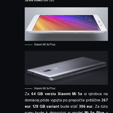
Xiaomi Mi 5s Plus
Xiaomi Mi 5s Plus
Za
64 GB
verziu Xiaomi Mi 5s
si výrobca na
domácej pôde vypýta po prepočte približne
267
eur
.
128 GB variant
bude stáť
306 eur.
Za túto
sumu bude k dispozícii aj model
Mi 5s Plus
v