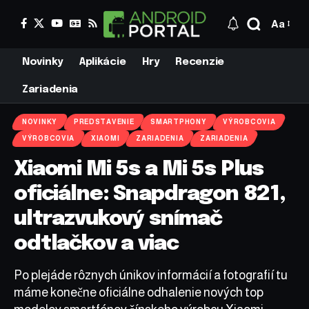
Aa
Novinky
Aplikácie
Hry
Recenzie
Zariadenia
NOVINKY
PREDSTAVENIE
SMARTPHONY
VÝROBCOVIA
VÝROBCOVIA
XIAOMI
ZARIADENIA
ZARIADENIA
Xiaomi Mi 5s a Mi 5s Plus
oficiálne: Snapdragon 821,
ultrazvukový snímač
odtlačkov a viac
Po plejáde rôznych únikov informácií a fotografií tu
máme konečne oficiálne odhalenie nových top