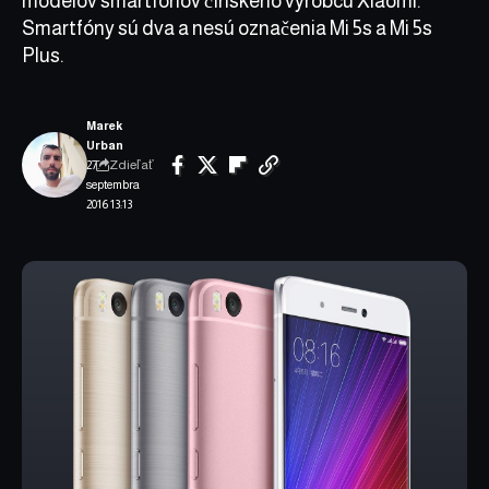
modelov smartfónov čínskeho výrobcu Xiaomi.
Smartfóny sú dva a nesú označenia Mi 5s a Mi 5s
Plus.
Marek
Urban
Zdieľať
27.
septembra
2016 13:13