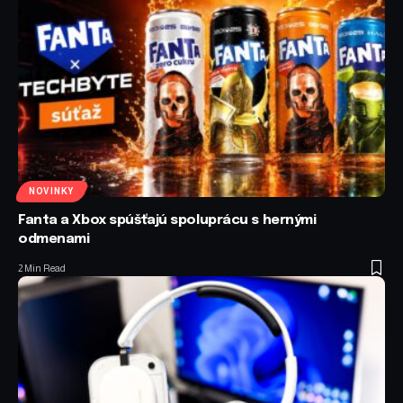
NOVINKY
Fanta a Xbox spúšťajú spoluprácu s hernými
odmenami
2 Min Read