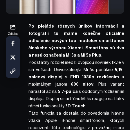
Po plejáde rôznych únikov informácií a
fotografií tu máme konečne oficiálne
Zdieľať
odhalenie nových top modelov smartfónov
čínskeho výrobcu Xiaomi. Smartfóny sú dva
a nesú označenia Mi 5s a Mi 5s Plus.
Podstatný rozdiel medzi dvojicou noviniek tkvie v
ich veľkosti. Univerzálnejší Mi 5s ponúkne
5,15-
palcový displej
s
FHD 1080p rozlíšením
a
maximálnym jasom
600 nitov
. Plus variant
narástol až na
5,7-palca
s obdobným rozlíšením
displeja. Displej smartfónu Mi 5s reaguje na tlak v
rámci funkcionality
3D Touch
.
Táto funkcia sa dostala do povedomia hlavne
vďaka Apple iPhone smartfónom, ktorých
recenzenti túto technológiu v prevažnej miere