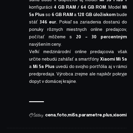
konfigurácii
4 GB RAM / 64 GB ROM
. Model
Mi
5s Plus
so
6 GB RAM
a
128 GB úložiskom
bude
stáť
346 eur.
Pokiaľ sa zariadenia dostanú do
ponuky rôznych miestnych online predajcov,
počítať môžeme s
20 – 30 percentným
navýšením ceny.
Veľkí medzinárodní online predajcovia však
určite nebudú zaháľať a smartfóny
Xiaomi Mi 5s
a
Mi 5s Plus
uvedú do svojho portfólia aj v rámci
predpredaja. Výrobca zrejme ale najskôr pokryje
dopyt v domácej krajine.
Štítky:
cena
foto
mi5s
parametre
plus
xiaomi