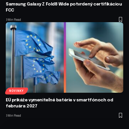
Samsung Galaxy Z Fold8 Wide potvrdený certifikáciou
FCC
3 Min Read
NOVINKY
EÚ prikáže vymeniteľné batérie v smartfónoch od
februára 2027
3 Min Read