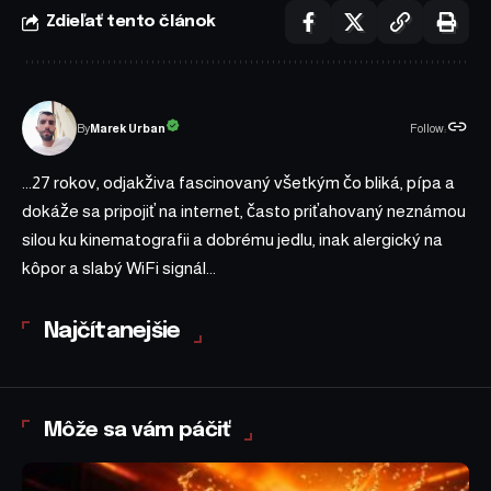
Zdieľať tento článok
Follow:
Marek Urban
By
...27 rokov, odjakživa fascinovaný všetkým čo bliká, pípa a
dokáže sa pripojiť na internet, často priťahovaný neznámou
silou ku kinematografii a dobrému jedlu, inak alergický na
kôpor a slabý WiFi signál...
Najčítanejšie
Môže sa vám páčiť