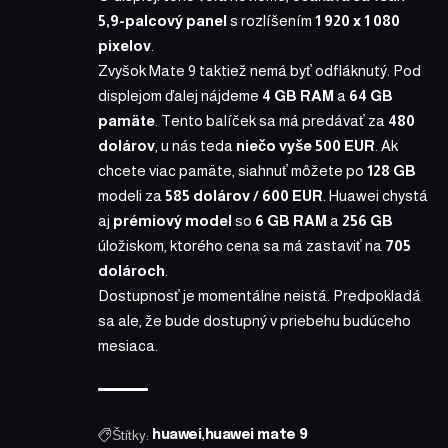
5,9-palcový panel
s rozlíšením
1 920 x 1 080
pixelov
.
Zvyšok Mate 9 taktiež nemá byť odfláknutý. Pod
displejom ďalej nájdeme
4 GB RAM
a
64 GB
pamäte
. Tento balíček sa má predávať za
480
dolárov
, u nás teda
niečo vyše 500 EUR
. Ak
chcete viac pamäte, siahnuť môžete po
128 GB
modeli za
585 dolárov / 600 EUR
. Huawei chystá
aj
prémiový model
so
6 GB RAM
a
256 GB
úložiskom, ktorého cena sa má zastaviť na
705
dolároch
.
Dostupnosť je momentálne neistá. Predpokladá
sa ale, že bude dostupný v priebehu budúceho
mesiaca.
Štítky:
huawei
huawei mate 9