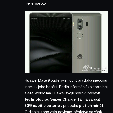
nie je všetko.
Huawei Mate 9 bude výnimočný aj vďaka niečomu
inému – jeho batérii. Podľa informácií zo sociálnej
siete Weibo má Huawei svoju novinku vybaviť
technológiou Super Charge
. Tá má zaručiť
50% nabitie batérie
v priebehu
piatich minút
.
O displeji toho veľa nevieme, očakáva sa však