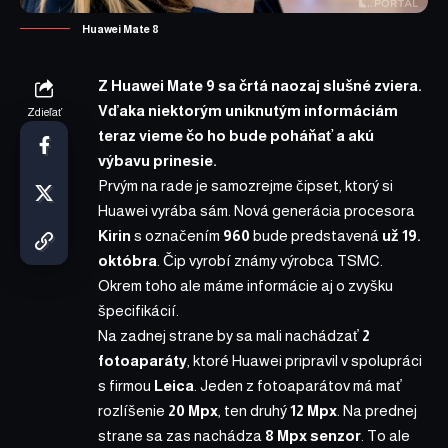
Huawei Mate 8
Z Huawei Mate 9 sa črtá naozaj slušné zviera.
Vďaka niektorým uniknutým informáciám
Zdieľať
teraz vieme čo ho bude poháňať a akú
výbavu prinesie.
Prvým na rade je samozrejme čipset, ktorý si
Huawei vyrába sám. Nová generácia procesora
Kirin
s označením
960
bude predstavená
už 19.
októbra
. Čip vyrobí známy výrobca TSMC.
Okrem toho ale máme informácie aj o zvyšku
špecifikácií.
Na zadnej strane by sa mali nachádzať
2
fotoaparáty
, ktoré Huawei pripravil v spolupráci
s firmou
Leica
. Jeden z fotoaparátov má mať
rozlíšenie
20 Mpx
, ten druhý
12 Mpx
. Na prednej
strane sa zas nachádza
8 Mpx senzor
. To ale