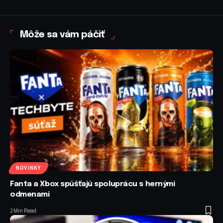
Môže sa vám páčiť
NOVINKY
Fanta a Xbox spúšťajú spoluprácu s hernými
odmenami
2 Min Read