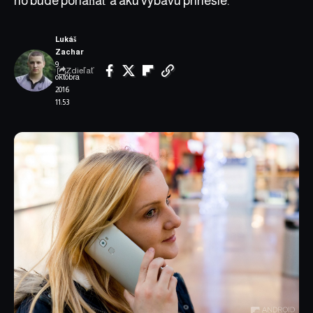
ho bude poháňať a akú výbavu prinesie.
Lukáš
Zachar
9.
Zdieľať
októbra
2016
11:53