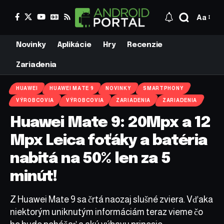
Aa
Novinky
Aplikácie
Hry
Recenzie
Zariadenia
HUAWEI
HUAWEI MATE 9
NOVINKY
SMARTPHONY
VÝROBCOVIA
VÝROBCOVIA
ZARIADENIA
ZARIADENIA
Huawei Mate 9: 20Mpx a 12
Mpx Leica foťáky a batéria
nabitá na 50% len za 5
minút!
Z Huawei Mate 9 sa črtá naozaj slušné zviera. Vďaka
niektorým uniknutým informáciám teraz vieme čo