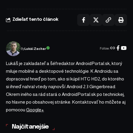
Zdieľať tento článok
Follow:
Lukáš Zachar
By
Lukáš je zakladateľ a šéfredaktor AndroidPortal.sk, ktorý
miluje mobilné a desktopové technológie. K Androidu sa
dopracoval hneď po tom, ako si kúpil HTC HD2, do ktorého
si ihneď nahral vtedy najnovší Android 2.3 Gingerbread.
Okrem iného sa rád stará o AndroidPortal.sk po technickej,
no hlavne po obsahovej stránke. Kontaktovať ho môžete aj
pomocou
Google+
Najčítanejšie