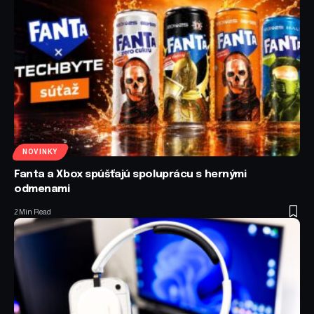
NOVINKY
Fanta a Xbox spúšťajú spoluprácu s hernými
odmenami
2 Min Read