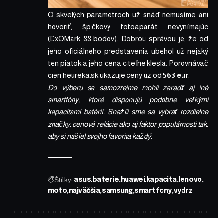
O skvelých parametroch už snáď nemusíme ani
hovoriť, špičkový fotoaparát nevynímajúc
(DxOMark 88 bodov). Dobrou správou je, že od
jeho oficiálneho predstavenia ubehol už nejaký
ten piatok a jeho cena citeľne klesla.
Porovnávač
cien heureka.sk
ukazuje ceny už od
563 eur
.
Do výberu sa samozrejme mohli zaradiť aj iné
smartfóny, ktoré disponujú podobne veľkými
kapacitami batérií. Snažili sme sa vybrať rozdielne
značky, cenové relácie ako aj faktor populárnosti tak,
aby si našiel svojho favorita každý.
Štítky:
asus
baterie
huawei
kapacita
lenovo
moto
najväčšia
samsung
smartfony
vydrz