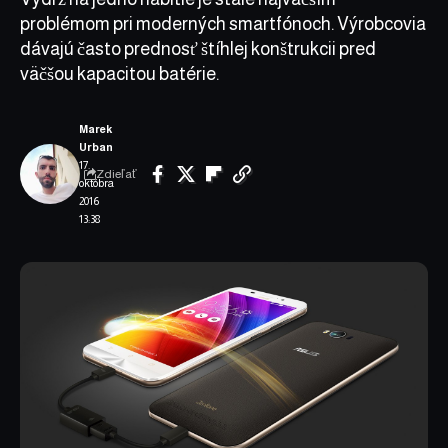
problémom pri moderných smartfónoch. Výrobcovia
dávajú často prednosť štíhlej konštrukcii pred
väčšou kapacitou batérie.
Marek
Urban
17.
Zdieľať
októbra
2016
13:38