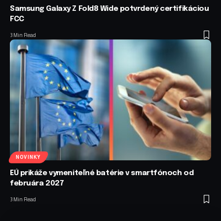
Samsung Galaxy Z Fold8 Wide potvrdený certifikáciou
FCC
3 Min Read
NOVINKY
EÚ prikáže vymeniteľné batérie v smartfónoch od
februára 2027
3 Min Read