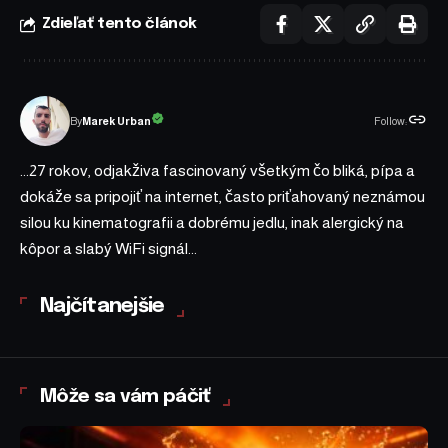
Zdieľať tento článok
Follow:
Marek Urban
By
...27 rokov, odjakživa fascinovaný všetkým čo bliká, pípa a
dokáže sa pripojiť na internet, často priťahovaný neznámou
silou ku kinematografii a dobrému jedlu, inak alergický na
kôpor a slabý WiFi signál...
Najčítanejšie
Môže sa vám páčiť