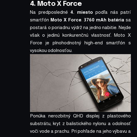
4. Moto X Force
Na predposledné
4. miesto
podľa nás patrí
smartfón
Moto X Force
.
3760 mAh batéria
sa
postará o poriadnu výdrž na jedno nabitie. Nejde
však o jedinú konkurenčnú vlastnosť. Moto X
Force je plnohodnotný high-end smartfón s
vysokou odolnosťou.
Ponúka nerozbitný QHD displej z plastového
substrátu, kryt z balistického nylonu a odolnosť
voči vode a prachu. Pri pohľade na jeho výbavu a