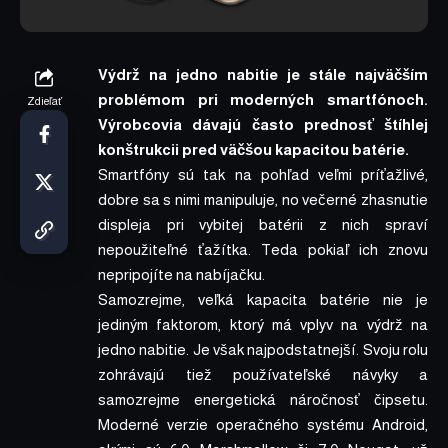
Výdrž na jedno nabitie je stále najväčším
problémom pri moderných smartfónoch.
Zdieľať
Výrobcovia dávajú často prednosť štíhlej
konštrukcii pred väčšou kapacitou batérie.
Smartfóny sú tak na pohľad veľmi príťažlivé,
dobre sa s nimi manipuluje, no večerné zhasnutie
displeja pri vybitej batérii z nich spraví
nepoužiteľné ťažítka. Teda pokiaľ ich znovu
nepripojíte na nabíjačku.
Samozrejme, veľká kapacita batérie nie je
jediným faktorom, ktorý má vplyv na výdrž na
jedno nabitie. Je však najpodstatnejší. Svoju rolu
zohrávajú tiež používateľské návyky a
samozrejme energetická náročnosť čipsetu.
Moderné verzie operačného systému Android,