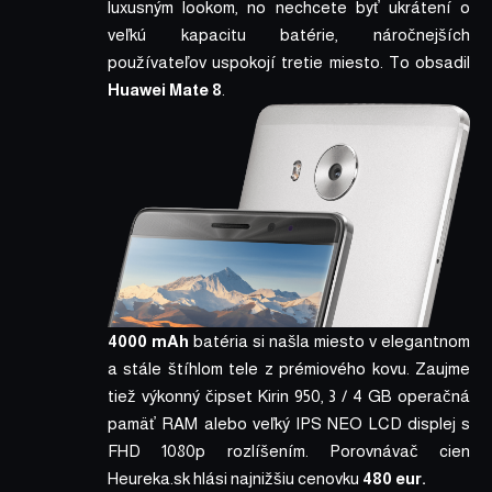
luxusným lookom, no nechcete byť ukrátení o
veľkú kapacitu batérie, náročnejších
používateľov uspokojí tretie miesto. To obsadil
Huawei Mate 8
.
4000 mAh
batéria si našla miesto v elegantnom
a stále štíhlom tele z prémiového kovu. Zaujme
tiež výkonný čipset Kirin 950, 3 / 4 GB operačná
pamäť RAM alebo veľký IPS NEO LCD displej s
FHD 1080p rozlíšením.
Porovnávač cien
Heureka.sk
hlási najnižšiu cenovku
480 eur.