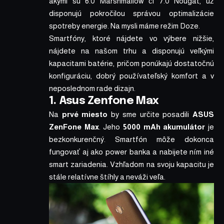
akými sú 6.0 Marshmallow či 7.0 Nougat, už
disponujú pokročilou správou optimalizácie
spotreby energie. Na mysli máme režim Doze.
Smartfóny, ktoré nájdete vo výbere nižšie,
nájdete na našom trhu a disponujú veľkými
kapacitami batérie, pričom ponúkajú dostatočnú
konfiguráciu, dobrý používateľský komfort a v
neposlednom rade dizajn.
1. Asus Zenfone Max
Na
prvé miesto
by sme určite posadili
ASUS
ZenFone Max
. Jeho
5000 mAh akumulátor
je
bezkonkurenčný. Smartfón môže dokonca
fungovať aj ako power banka a nabijete ním iné
smart zariadenia. Vzhľadom na svoju kapacitu je
stále relatívne štíhly a neváži veľa.