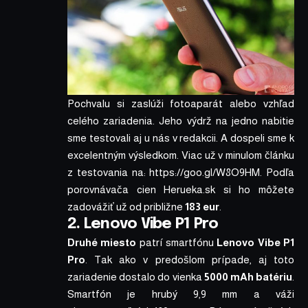
Pochvalu si zaslúži fotoaparát alebo vzhľad
celého zariadenia. Jeho výdrž na jedno nabitie
sme testovali aj u nás v redakcii. A dospeli sme k
excelentným výsledkom. Viac už v minulom článku
z testovania na:
https://goo.gl/W8O9HM
. Podľa
porovnávača cien Herueka.sk
si ho môžete
zadovážiť už od približne
183 eur
.
2. Lenovo Vibe P1 Pro
Druhé miesto
patrí smartfónu
Lenovo Vibe P1
Pro
. Tak ako v predošlom prípade, aj toto
zariadenie dostalo do vienka
5000 mAh batériu
.
Smartfón je hrubý 9,9 mm a váži