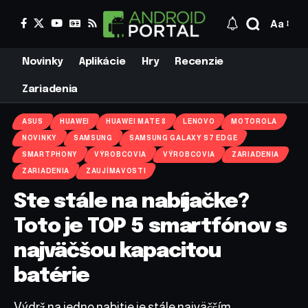
Aa
Novinky
Aplikácie
Hry
Recenzie
Zariadenia
ASUS
HUAWEI
HUAWEI MATE 8
LENOVO
MOTOROLA
NOVINKY
SAMSUNG
SAMSUNG GALAXY S7 EDGE
SMARTPHONY
VÝROBCOVIA
VÝROBCOVIA
ZARIADENIA
ZARIADENIA
ZAUJÍMAVOSTI
Ste stále na nabíjačke?
Toto je TOP 5 smartfónov s
najväčšou kapacitou
batérie
Výdrž na jedno nabitie je stále najväčším