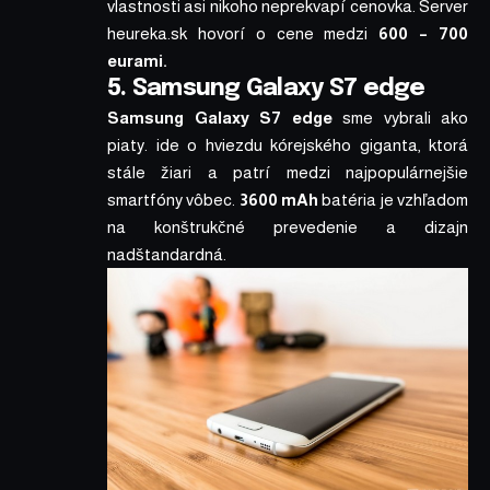
vlastnosti asi nikoho neprekvapí cenovka.
Server
heureka.sk
hovorí o cene medzi
600 – 700
eurami.
5. Samsung Galaxy S7 edge
Samsung Galaxy S7 edge
sme vybrali ako
piaty. ide o hviezdu kórejského giganta, ktorá
stále žiari a patrí medzi najpopulárnejšie
smartfóny vôbec.
3600 mAh
batéria je vzhľadom
na konštrukčné prevedenie a dizajn
nadštandardná.