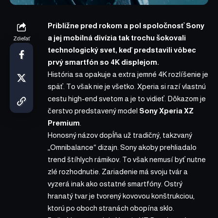
Približne pred rokom a pol spoločnosť Sony
a jej mobilná divízia tak trochu šokovali
Zdieľať
technologický svet, keď predstavili vôbec
prvý smartfón so 4K displejom.
História sa opakuje a extra jemné 4K rozlíšenie je
späť. To však nie je všetko. Xperia si razí vlastnú
cestu high-end svetom a je to vidieť. Dôkazom je
čerstvo predstavený model
Sony Xperia XZ
Premium
.
Honosný názov dopĺňa už tradičný, takzvaný
„Omnibalance“ dizajn. Sony akoby prehliadalo
trend štíhlych rámikov. To však nemusí byť nutne
zlé rozhodnutie. Zariadenie má svoju tvár a
vyzerá inak ako ostatné smartfóny. Ostrý
hranatý tvar je tvorený kovovou konštrukciou,
ktorú po oboch stranách obopína sklo.