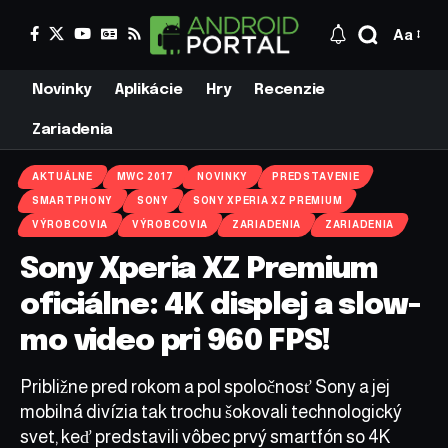
Aa
Novinky
Aplikácie
Hry
Recenzie
Zariadenia
AKTUÁLNE
MWC 2017
NOVINKY
PREDSTAVENIE
SMARTPHONY
SONY
SONY XPERIA XZ PREMIUM
VÝROBCOVIA
VÝROBCOVIA
ZARIADENIA
ZARIADENIA
Sony Xperia XZ Premium
oficiálne: 4K displej a slow-
mo video pri 960 FPS!
Približne pred rokom a pol spoločnosť Sony a jej
mobilná divízia tak trochu šokovali technologický
svet, keď predstavili vôbec prvý smartfón so 4K