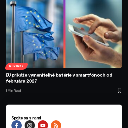
NOVINKY
EÚ prikáže vymeniteľné batérie v smartfónoch od
februára 2027
3 Min Read
Spojte sa s nami