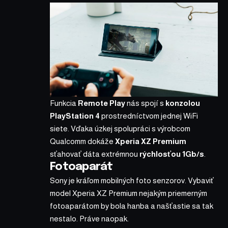
Funkcia
Remote Play
nás spojí s
konzolou
PlayStation 4
prostredníctvom jednej WiFi
siete. Vďaka úzkej spolupráci s výrobcom
Qualcomm dokáže
Xperia XZ Premium
sťahovať dáta extrémnou
rýchlosťou 1Gb/s
.
Fotoaparát
Sony je kráľom mobilných foto senzorov. Vybaviť
model Xperia XZ Premium nejakým priemerným
fotoaparátom by bola hanba a našťastie sa tak
nestalo. Práve naopak.