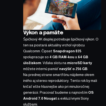
Výkon a pamäte
Špičkový 4K displej potrebuje špičkový výkon. O
ten sa postará aktuálny vrchol výrobcu
Qualcomm. Čipset
Snapdragon 835
spolupracuje so
4 GB RAM-kou
a
64 GB
úložiskom
. Vďaka slotu na
microSD karty
môžete internú pamäť
navýšiť o 256 GB
.
Na prednej strane smartfónu nájdeme okrem
iného aj stereo reproduktory. Tento rok by mali
kričať ešte hlasnejšie ako pri minuloročnej
generácii. Pracovať budeme s najnovším
OS
Android 7.0 Nougat
a exkluzívnymi Sony
službami.