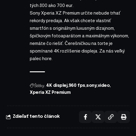
tých 800 ako 700 eur.
Sony Xperia XZ Premium určite nebude trhať
rekordy predaja. Ak však chcete vlastniť
smartfón s originálnym luxusným dizajnom,
špičkovým fotoaparátom a maximálnym výkonom,
nemáte čo riešiť. Čerešničkou na torte je
spomínané 4K rozlíšenie displeja. Za nás veľký
palec hore.
Štítky:
4K displej
960 fps
sony
video
Xperia XZ Premium
Zdieľať tento článok