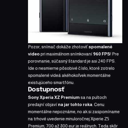
Pozor, snímač dokáže zhotoviť
spomalené
video
pri maximálnom snímkovaní
960 FPS
! Pre
porovnanie, súčasný štandard je asi 240 FPS.
Ide o nesmierne pôsobivé číslo, ktoré zotrelo
spomalené videá akéhokoľvek momentálne
existujúceho smartfónu.
Dostupnosť
Sony Xperia XZ Premium
sa na pultoch
predajní objaví
na jar tohto roka
. Cenu
momentálne nepoznáme, no ak si zaspomíname
na trhové uvedenie minuloročnej Xperie Z5
Premium, 700 až 800 eur je reálnych. Teda skôr