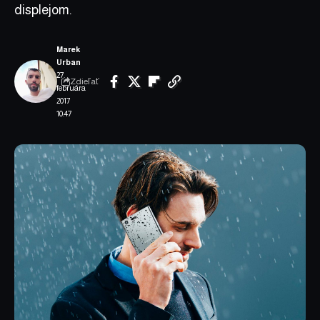
displejom.
Marek
Urban
27.
Zdieľať
februára
2017
10:47