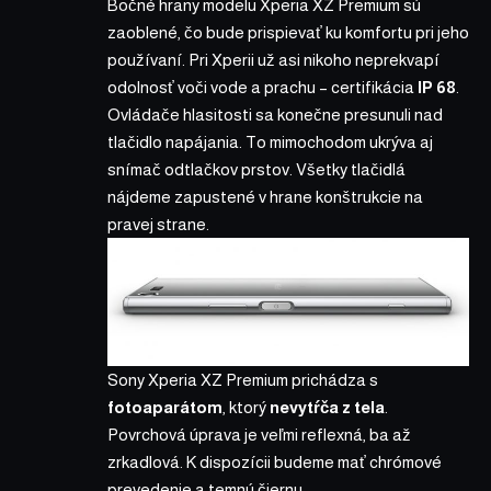
Bočné hrany modelu Xperia XZ Premium sú
zaoblené, čo bude prispievať ku komfortu pri jeho
používaní. Pri Xperii už asi nikoho neprekvapí
odolnosť voči vode a prachu – certifikácia
IP 68
.
Ovládače hlasitosti sa konečne presunuli nad
tlačidlo napájania. To mimochodom ukrýva aj
snímač odtlačkov prstov. Všetky tlačidlá
nájdeme zapustené v hrane konštrukcie na
pravej strane.
Sony Xperia XZ Premium prichádza s
fotoaparátom
, ktorý
nevytŕča z tela
.
Povrchová úprava je veľmi reflexná, ba až
zrkadlová. K dispozícii budeme mať chrómové
prevedenie a temnú čiernu.