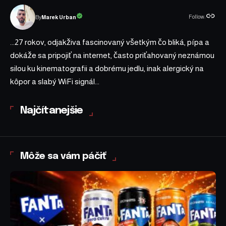
Follow:
Marek Urban
By
...27 rokov, odjakživa fascinovaný všetkým čo bliká, pípa a
dokáže sa pripojiť na internet, často priťahovaný neznámou
silou ku kinematografii a dobrému jedlu, inak alergický na
kôpor a slabý WiFi signál...
Najčítanejšie
Môže sa vám páčiť