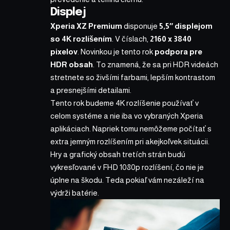
Displej
Xperia XZ Premium
disponuje
5,5″ displejom
so 4K rozlíšením
. V číslach,
2160 x 3840
pixelov
. Novinkou je tento rok
podpora pre
HDR obsah
. To znamená, že sa pri HDR videách
stretnete so živšími farbami, lepším kontrastom
a presnejšími detailami.
Tento rok budeme 4K rozlíšenie používať v
celom systéme a nie iba vo vybraných Xperia
aplikáciach. Napriek tomu nemôžeme počítať s
extra jemným rozlíšením pri akejkoľvek situácii.
Hry a grafický obsah tretích strán budú
vykresľované v FHD 1080p rozlíšení, čo nie je
úplne na škodu. Teda pokiaľ vám nezáleží na
výdrži batérie.