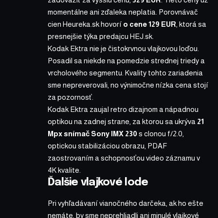
momentálne ani zďaleka neplatia.
Porovnávač
cien Heureka.sk
hovorí
o cene 129 EUR
, ktorá sa
presnejšie týka predajcu HEJ.sk.
Kodak Ektra nie je čistokrvnou vlajkovou loďou.
Posadil sa niekde na pomedzie strednej triedy a
vrcholového segmentu. Kvality tohto zariadenia
sme nepreverovali, no výnimočne nízka cena stojí
za pozornosť.
Kodak Ektra zaujal retro dizajnom a nápadnou
optikou na zadnej strane, za ktorou sa ukrýva
21
Mpx snímač Sony IMX 230
s clonou f/2.0,
optickou stabilizáciou obrazu, PDAF
zaostrovaním a schopnosťou video záznamu v
4K kvalite.
Ďalšie vlajkové lode
Pri vyhľadávaní vianočného darčeka, ak ho ešte
nemáte, by sme neprehliadli ani minulé vlajkové