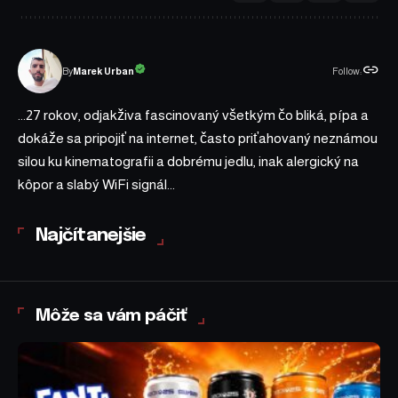
Follow:
Marek Urban
By
...27 rokov, odjakživa fascinovaný všetkým čo bliká, pípa a
dokáže sa pripojiť na internet, často priťahovaný neznámou
silou ku kinematografii a dobrému jedlu, inak alergický na
kôpor a slabý WiFi signál...
Najčítanejšie
Môže sa vám páčiť