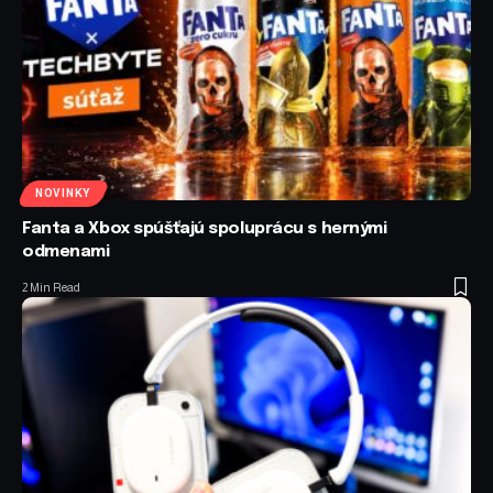
NOVINKY
Fanta a Xbox spúšťajú spoluprácu s hernými
odmenami
2 Min Read