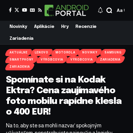
Aa
Novinky
Aplikácie
Hry
Recenzie
Zariadenia
AKTUÁLNE
LENOVO
MOTOROLA
NOVINKY
SAMSUNG
SMARTPHONY
VÝROBCOVIA
VÝROBCOVIA
ZARIADENIA
ZARIADENIA
Spomínate si na Kodak
Ektra? Cena zaujímavého
foto mobilu rapídne klesla
o 400 EUR!
Na to, aby ste sa mohli nazvať spokojným
užívateľom, nepotrebujete najnovšie a logicky