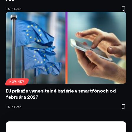
3 Min Read
NOVINKY
EÚ prikáže vymeniteľné batérie v smartfónoch od
februára 2027
3 Min Read