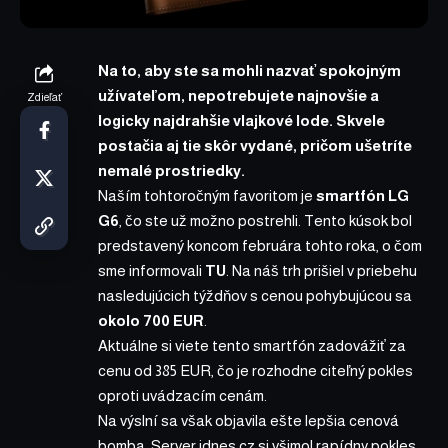
Na to, aby ste sa mohli nazvať spokojným
užívateľom, nepotrebujete najnovšie a
Zdieľať
logicky najdrahšie vlajkové lode. Skvele
postačia aj tie skôr vydané, pričom ušetríte
nemalé prostriedky.
Naším tohtoročným favoritom je
smartfón LG
G6
, čo ste už možno postrehli. Tento kúsok bol
predstavený koncom februára tohto roka, o
čom
sme informovali
TU
. Na náš trh prišiel v priebehu
nasledujúcich týždňov s cenou pohybujúcou sa
okolo 700 EUR
.
Aktuálne si viete tento smartfón zadovážiť
za
cenu od 385 EUR
, čo je rozhodne citeľný pokles
oproti uvádzacím cenám.
Na výslní sa však objavila ešte lepšia cenová
bomba.
Server idnes.cz si všimol
rapídny pokles