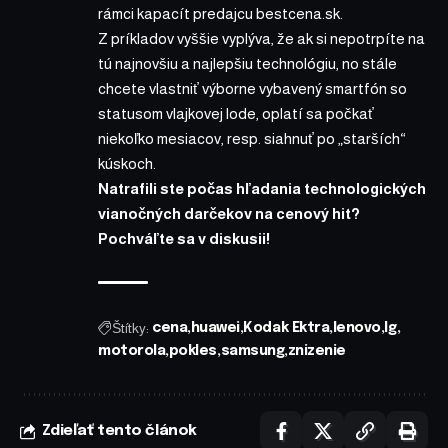
rámci kapacít predajcu bestcena.sk.
Z príkladov vyššie vyplýva, že ak si nepotrpíte na
tú najnovšiu a najlepšiu technológiu, no stále
chcete vlastniť výborne vybavený smartfón so
statusom vlajkovej lode, oplatí sa počkať
niekoľko mesiacov, resp. siahnuť po „starších“
kúskoch.
Natrafili ste počas hľadania technologických
vianočných darčekov na cenový hit?
Pochváľte sa v diskusii!
Štítky:
cena
huawei
Kodak Ektra
lenovo
lg
motorola
pokles
samsung
znizenie
Zdieľať tento článok