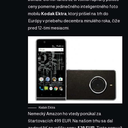
ceny pomerne jedinečného inteligentného foto
mobilu
Kodak Ektra
, ktorý prišiel na trh do
Európy v priebehu decembra minulého roka, čiže
pred 12-timi mesiacmi.
Kodak Ektra
Nemecký Amazon ho vtedy ponúkal za
štartovacích 499 EUR. Na našom trhu sa dal
zadovážiť za vyššiu cenu,
529 EUR
. Tieto ceny už