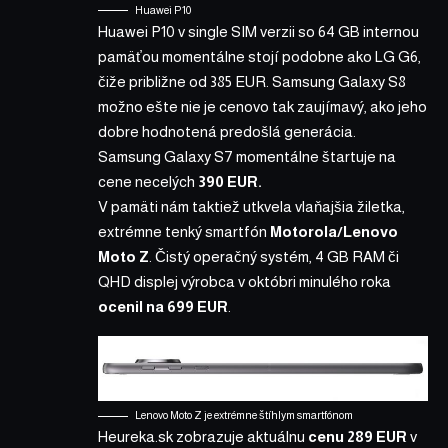
Huawei P10
Huawei P10 v single SIM verzii so 64 GB internou
pamäťou
momentálne stojí podobne ako LG G6,
čiže približne od 385 EUR
. Samsung Galaxy S8
možno ešte nie je cenovo tak zaujímavý, ako jeho
dobre hodnotená predošlá generácia.
Samsung Galaxy S7 momentálne štartuje
na
cene necelých
390 EUR.
V pamäti nám taktiež utkvela vlaňajšia žiletka,
extrémne tenký smartfón
Motorola/Lenovo
Moto Z
. Čistý operačný systém, 4 GB RAM či
QHD displej výrobca v októbri minulého roka
ocenil na 699 EUR
.
Lenovo Moto Z je extrémne štíhlym smartfónom
Heureka.sk zobrazuje
aktuálnu
cenu 289 EUR
v