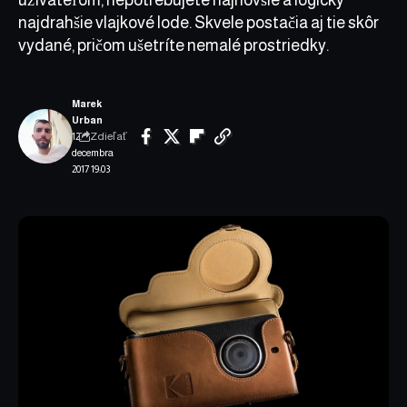
najdrahšie vlajkové lode. Skvele postačia aj tie skôr
vydané, pričom ušetríte nemalé prostriedky.
Marek
Urban
Zdieľať
12.
decembra
2017 19:03