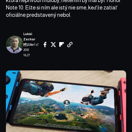
ktorá neprivodí mdloby, riešením by mal byť Honor
Note 10. Ešte si ním ale istý nie sme, keďže zatiaľ
oficiálne predstavený nebol.
Lukáš
Zachar
Zdieľať
19. júla
2018
16:27