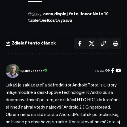
Štítky:
cena
displej
foto
Honor Note 10
tablet
velkost
vybava
Zdieľať tento článok
Follow:
Lukáš Zachar
By
Lukáš je zakladateľ a šéfredaktor AndroidPortal.sk, ktorý
miluje mobilné a desktopové technológie. K Androidu sa
dopracoval hneď po tom, ako si kúpil HTC HD2, do ktorého
si ihneď nahral vtedy najnovší Android 2.3 Gingerbread.
Okrem iného sa rád stará o AndroidPortal.sk po technickej,
no hlavne po obsahovej stránke. Kontaktovať ho môžete aj