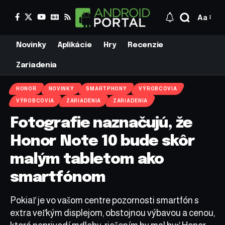
Aa
Novinky
Aplikácie
Hry
Recenzie
Zariadenia
HONOR
NOVINKY
SMARTPHONY
VÝROBCOVIA
VÝROBCOVIA
ZARIADENIA
ZARIADENIA
Fotografie naznačujú, že
Honor Note 10 bude skôr
malým tabletom ako
smartfónom
Pokiaľ je vo vašom centre pozornosti smartfón s
extra veľkým displejom, obstojnou výbavou a cenou,