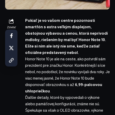
Pokiaľ je vo vašom centre pozornosti
smartfón s extra veľkým displejom,
Zdieľať
obstojnou výbavou a cenou, ktorá neprivodí
mdloby, riešením by mal byť Honor Note 10.
Ešte si ním ale istý nie sme, keďže zatiaľ
oficiálne predstavený nebol.
Honor Note 10 je ale na ceste, ako
potvrdil sám
prezident pre značku Honor
. Konkrétnejší síce
nebol, no podotkol, že novinku vyvíjali dva roky. Je
viac menej jasné, že Honor Note 10 bude
disponovať obrazovkou s až
6,99-palcovou
uhlopriečkou
.
Ďalšie detaily, ktoré by vypovedali o výkone
alebo pamäťovej konfigurácii, známe nie sú.
Špekuluje sa však o OLED obrazovke, výkone