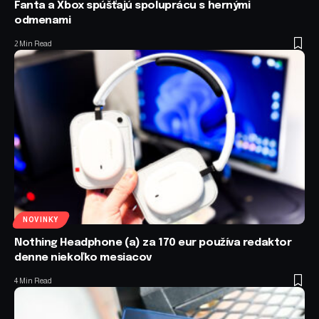
Fanta a Xbox spúšťajú spoluprácu s hernými
odmenami
2 Min Read
NOVINKY
Nothing Headphone (a) za 170 eur používa redaktor
denne niekoľko mesiacov
4 Min Read