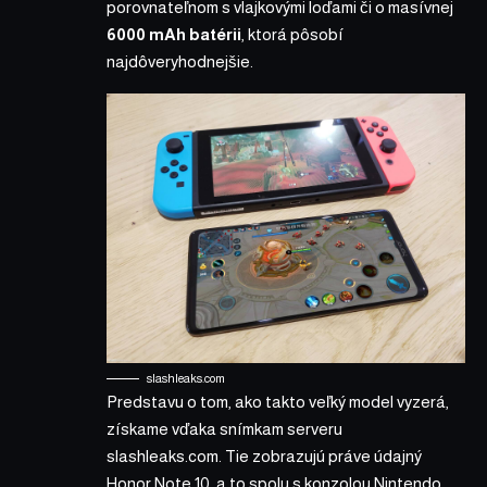
porovnateľnom s vlajkovými loďami či o masívnej
6000 mAh batérii
, ktorá pôsobí
najdôveryhodnejšie.
slashleaks.com
Predstavu o tom, ako takto veľký model vyzerá,
získame vďaka snímkam serveru
slashleaks.com
. Tie zobrazujú práve údajný
Honor Note 10, a to spolu s konzolou Nintendo