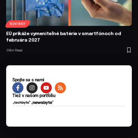
NOVINKY
EÚ prikáže vymeniteľné batérie v smartfónoch od
februára 2027
3 Min Read
Spojte sa s nami
Tiež v našom portfóliu
© 2025 BYTE Media s.r.o. Všetky práva vyhradené.