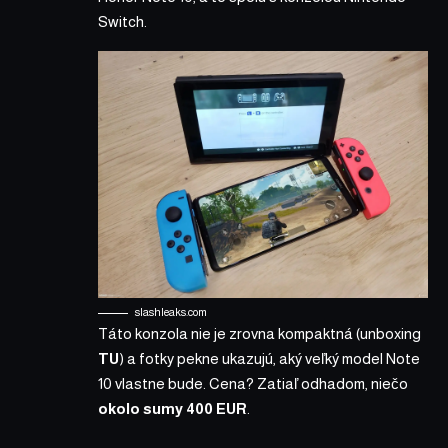
Switch.
slashleaks.com
Táto konzola nie je zrovna kompaktná (
unboxing
TU
) a fotky pekne ukazujú, aký veľký model Note
10 vlastne bude. Cena? Zatiaľ odhadom, niečo
okolo sumy 400 EUR
.