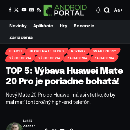
Aa
Novinky
Aplikácie
Hry
Recenzie
Zariadenia
HUAWEI
HUAWEI MATE 20 PRO
NOVINKY
SMARTPHONY
VÝROBCOVIA
VÝROBCOVIA
ZARIADENIA
ZARIADENIA
TOP 5: Výbava Huawei Mate
20 Pro je poriadne bohatá!
Nový Mate 20 Pro od Huawei má asi všetko, čo by
mal mať tohtoročný high-end telefón.
Lukáš
Zachar