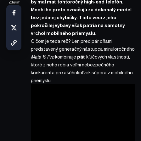
by mal mať tohtoročný high-end telefón.
Zdieľať
Mnohí ho preto označujú za dokonalý model
bez jedinej chybičky. Tieto veci z jeho
pokročilej výbavy však patria na samotný
vrchol mobilného priemyslu.
O čom je teda reč? Len pred pár dňami
predstavený generačný nástupca minuloročného
Mate 10 Pro
kombinuje
päť
kľúčových vlastnosti,
ktoré z neho robia veľmi nebezpečného
konkurenta pre akéhokoľvek súpera z mobilného
priemyslu.