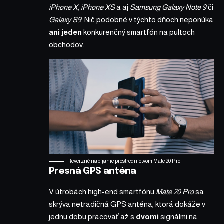
iPhone X
,
iPhone XS
a aj
Samsung Galaxy Note 9
či
Galaxy S9
. Nič podobné v týchto dňoch neponúka
ani jeden
konkurenčný smartfón na pultoch
obchodov.
Reverzné nabíjanie prostredníctvom Mate 20 Pro
Presná GPS anténa
V útrobách high-end smartfónu
Mate 20 Pro
sa
skrýva netradičná GPS anténa, ktorá dokáže v
jednu dobu pracovať až s
dvomi
signálmi na