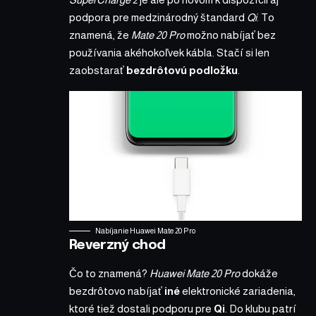
podpora pre medzinárodný štandard
Qi
. To
znamená, že
Mate 20 Pro
možno nabíjať bez
používania akéhokoľvek kábla. Stačí si len
zaobstarať
bezdrôtovú
podložku
.
Nabíjanie Huawei Mate 20 Pro
Reverzný chod
Čo to znamená?
Huawei Mate 20 Pro
dokáže
bezdrôtovo nabíjať
iné
elektronické zariadenia,
ktoré tiež dostali podporu pre
Qi
. Do klubu patrí