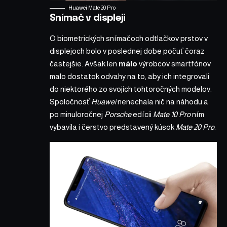
Huawei Mate 20 Pro
Snímač v displeji
O biometrických snímačoch odtlačkov prstov v
displejoch bolo v poslednej dobe počuť čoraz
častejšie. Avšak len
málo
výrobcov smartfónov
malo dostatok odvahy na to, aby ich integrovali
do niektorého zo svojich tohtoročných modelov.
Spoločnosť
Huawei
nenechala nič na náhodu a
po minuloročnej
Porsche
edícii
Mate 10 Pro
ním
vybavila i čerstvo predstavený kúsok
Mate 20 Pro
.