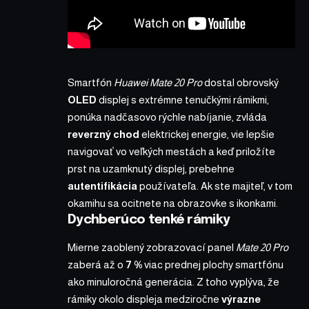
Smartfón
Huawei Mate 20 Pro
dostal obrovský
OLED
displej s extrémne tenučkými rámikmi,
ponúka nadčasovo rýchle nabíjanie, zvláda
reverzný chod
elektrickej energie,
vie lepšie
navigovať
vo veľkých mestách a keď priložíte
prst na uzamknutý displej, prebehne
autentifikácia
používateľa. Ak ste majiteľ, v tom
okamihu sa ocitnete na obrazovke s ikonkami.
Dychberúco tenké rámiky
Mierne zaoblený zobrazovací panel
Mate 20 Pro
zaberá až o
7 %
viac prednej plochy smartfónu
ako minuloročná generácia. Z toho vyplýva, že
rámiky okolo displeja medziročne
výrazne