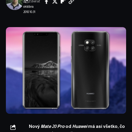
Zdieľať
22.
októbra
2018 10:31
Nový
Mate 20 Pro
od
Huawei
má asi všetko, čo