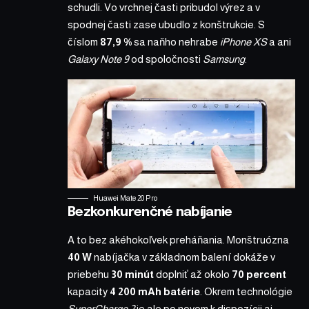
schudli. Vo vrchnej časti pribudol výrez a v
spodnej časti zase ubudlo z konštrukcie. S
číslom
87,9 %
sa naňho nehrabe
iPhone XS
a ani
Galaxy Note 9
od spoločnosti
Samsung
.
Huawei Mate 20 Pro
Bezkonkurenčné nabíjanie
A to bez akéhokoľvek preháňania. Monštruózna
40 W
nabíjačka v základnom balení dokáže v
priebehu
30 minút
doplniť až okolo
70 percent
kapacity
4 200 mAh batérie
. Okrem technológie
SuperCharge 2
je ale po novom k dispozícii aj