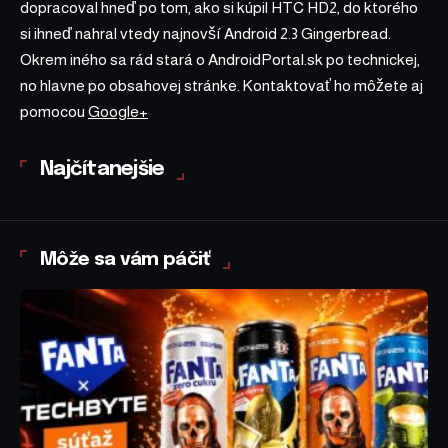
dopracoval hneď po tom, ako si kúpil HTC HD2, do ktorého
si ihneď nahral vtedy najnovší Android 2.3 Gingerbread.
Okrem iného sa rád stará o AndroidPortal.sk po technickej,
no hlavne po obsahovej stránke. Kontaktovať ho môžete aj
pomocou
Google+
Najčítanejšie
Môže sa vám páčiť