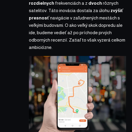
rozdielnych
frekvenciách a z
dvoch
rôznych
satelitov. Táto inovácia dostala za úlohu
zvýšiť
presnosť
navigácie v zaľudnených mestách s
veľkými budovami. O ako veľký skok dopredu ale
ide, budeme vedieť až po príchode prvých
odborných recenzií. Zatiaľ to však vyzerá celkom
ambiciózne.